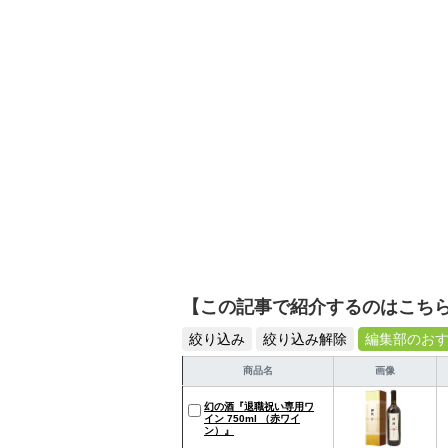
【この記事で紹介するのはこち
絞り込み
絞り込み解除
編集部のお
商品名
画像
幻の酒『退職祝い専用ワ
イン 750ml （赤ワイ
ン）』