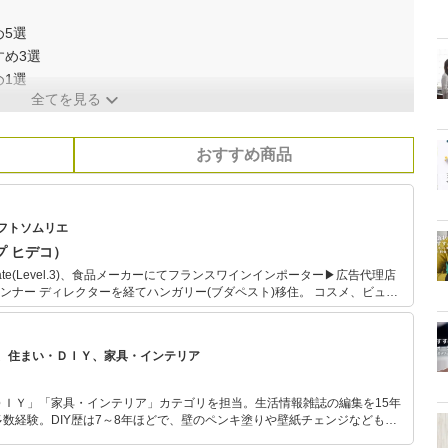
5選
め3選
1選
全てを見る
おすすめ商品
フトソムリエ
ップ ヒデコ）
tificate(Level.3)、食品メーカーにてフランスワインインポーター▶広告代理店
ー ディレクターを経てハンガリー(ブダペスト)移住。 コスメ、ビュー
ンテリアグッズ、文房具とありとあらゆる商品のコピーライティングを手が
商品知識に精通し、ギフトセレクト系記事も多数執筆。メディア等現地メデ
ンガリーワイン専門サイト/フィネスワインピアを自らWEBサイト制作し運営
、住まい・ＤＩＹ、家具・インテリア
部・理事。日経xwomanアンバサダー。ブダペスト＆東京でワインイベン
リー取材撮影を精力的に行いハンガリーのワインメディア雑誌にも出演。
ＤＩＹ」「家具・インテリア」カテゴリを担当。生活情報雑誌の編集を15年
数経験。DIY歴は7～8年ほどで、壁のペンキ塗りや壁紙チェンジなどもチ
もモノ選びがしやすい記事をお届けします！