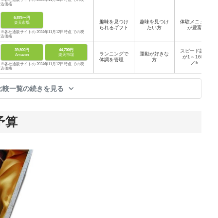
込価格
6,875〜円
趣味を見つけ
趣味を見つけ
体験メニュー
楽天市場
られるギフト
たい方
が豊富
※各社通販サイトの 2024年11月12日時点 での税
込価格
39,800円
44,700円
スピード調節
ランニングで
運動が好きな
Amazon
楽天市場
が1～16km
体調を管理
方
／h
※各社通販サイトの 2024年11月12日時点 での税
込価格
比較一覧の続きを見る
予算