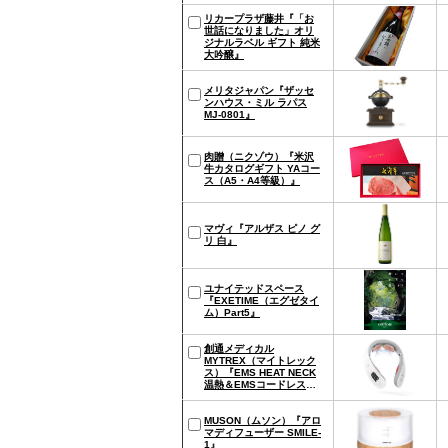
リカープラザ藤井『「お
世話になりました」オリ
ジナルラベル ギフト 純米
大吟醸』
メリタジャパン『ザッセ
ンハウス・ミル ラパス
MJ-0801』
肉贈（ニクゾウ）『米沢
牛カタログギフト YAコー
ス（A5・A4等級）』
マヴィ『アルザス ピノ グ
リ 白』
ユナイテッドスペース
『EXETIME（エグゼタイ
ム）Part5』
創通メディカル
MYTREX（マイトレック
ス）『EMS HEAT NECK
温熱＆EMSコードレス温
熱器（MT-EHN22W）』
MUSON（ムソン）『アロ
マディフューザー SMILE-
1』