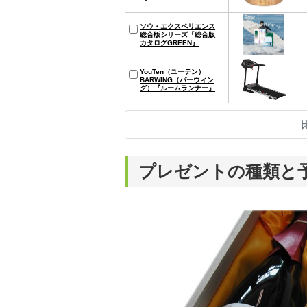
ソウ・エクスペリエンス
総合版シリーズ『総合版
カタログGREEN』
YouTen（ユーテン）
BARWING（バーウィン
グ）『ルームランナー』
プレゼントの種類と