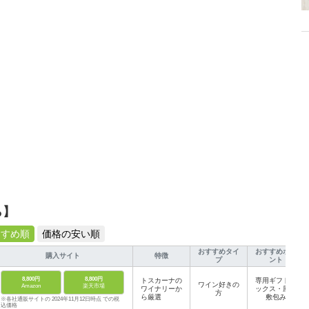
ら】
すすめ順
価格の安い順
おすすめタイ
おすすめポイ
購入サイト
特徴
プ
ント
8,800円
8,800円
トスカーナの
専用ギフトボ
ワイン好きの
Amazon
楽天市場
ワイナリーか
ックス・風呂
方
ら厳選
敷包み
※各社通販サイトの 2024年11月12日時点 での税
込価格