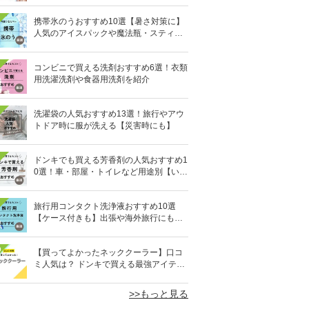
携帯氷のうおすすめ10選【暑さ対策に】
人気のアイスパックや魔法瓶・スティッ
ク型も
コンビニで買える洗剤おすすめ6選！衣類
用洗濯洗剤や食器用洗剤を紹介
洗濯袋の人気おすすめ13選！旅行やアウ
トドア時に服が洗える【災害時にも】
ドンキでも買える芳香剤の人気おすすめ1
0選！車・部屋・トイレなど用途別【いい
匂い】
旅行用コンタクト洗浄液おすすめ10選
【ケース付きも】出張や海外旅行にも便
利
0
【買ってよかったネッククーラー】口コ
ミ人気は？ ドンキで買える最強アイテム
も
>>もっと見る