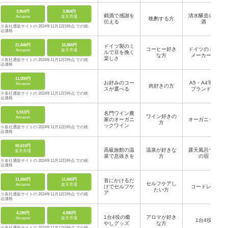
3,864円
3,864円
銘酒で感謝を
清水醸造のお
Amazon
楽天市場
晩酌する方
伝える
酒
※各社通販サイトの 2024年11月12日時点 での税
込価格
21,846円
15,860円
ドイツ製のミ
コーヒー好き
ドイツのミル
Amazon
楽天市場
ルで豆を挽く
な方
メーカー製
楽しさ
※各社通販サイトの 2024年11月12日時点 での税
込価格
11,000円
お好みのコー
A5・A4等級
Amazon
肉好きの方
スが選べる
ブランド肉
※各社通販サイトの 2024年11月12日時点 での税
込価格
5,910円
名門ワイン農
ワイン好きの
Amazon
家のオーガニ
オーガニック
方
ックワイン
※各社通販サイトの 2024年11月12日時点 での税
込価格
60,610円
高級旅館の温
温泉が好きな
露天風呂つき
楽天市場
泉で息抜きを
方
の宿
※各社通販サイトの 2024年11月12日時点 での税
込価格
11,660円
11,660円
首にかけるだ
セルフケアし
Amazon
楽天市場
けでセルフケ
コードレス
たい方
ア
※各社通販サイトの 2024年11月12日時点 での税
込価格
4,180円
4,580円
1台4役の癒
アロマが好き
Amazon
楽天市場
1台4役
やしグッズ
な方
※各社通販サイトの 2024年11月12日時点 での税