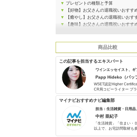
▼
プレゼントの種類と予算
▼
【好物】お父さんの退職祝いおすすめ
▼
【癒やし】お父さんの退職祝いおすす
▼
【趣味】お父さんの退職祝いおすすめ
商品比較
この記事を担当するエキスパート
ワインエッセイスト、ギ
Papp Hideko（パ
WSET認定Higher Cer
CR局コピーライター プランナ
ティ、ファッション、イ
けてきた経験から様々な
マイナビおすすめナビ編集部
ィア・フィノマガジン ハ
担当：生活雑貨・日用品
中。 在ブダペスト・ワインエージェント”クルティエ“。一般社団法人国際芸術文化交流日本ハンガリ
ーワイン協会ハンガリー支
中村 亜紀子
ト企画多数開催。ワイナ
「生活雑貨」「住まい・
以上で、お宅訪問取材も多
ャレンジ済み。初心者で