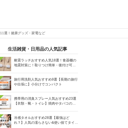
11選！健康グッズ・家電など
生活雑貨・日用品の人気記事
耐震ラッチおすすめ人気18選！食器棚の
地震対策に！取りつけ簡単・後付け可能
も
旅行用洗剤人気おすすめ9選【長期の旅行
や出張に】小分けでコンパクト
携帯用の消臭スプレー人気おすすめ23選
【衣類・靴・トイレ】焼肉やタバコのニ
オイにも
冷感タオルおすすめ28選【最強はど
れ？】人気の濡らさない&使い捨てタイプ
も