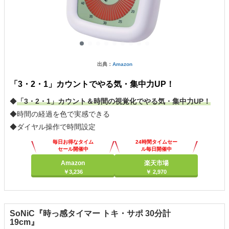
出典：
Amazon
「3・2・1」カウントでやる気・集中力UP！
◆
「3・2・1」カウント＆時間の視覚化でやる気・集中力UP！
◆時間の経過を色で実感できる
◆ダイヤル操作で時間設定
毎日お得なタイム
24時間タイムセー
セール開催中
ル毎日開催中
Amazon
楽天市場
￥3,236
￥ 2,970
SoNiC『時っ感タイマー トキ・サポ 30分計
19cm』