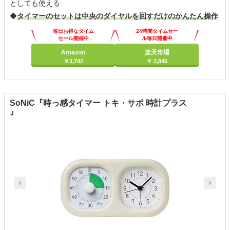
としても使える
◆
タイマーのセットは中央のダイヤルを回すだけのかんたん操作
毎日お得なタイム
24時間タイムセー
セール開催中
ル毎日開催中
Amazon
楽天市場
￥3,742
￥ 2,846
SoNiC『時っ感タイマー トキ・サポ 時計プラス
』