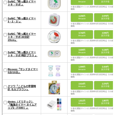
SoNiC『時っ感タイマー
Amazon
楽天市場
トキ・サポ 』
※各社通販サイトの 2026年6月10日時点 での税
価格
3,236円
2,970円
SoNiC『時っ感タイマー
Amazon
楽天市場
3・2・1! 』
※各社通販サイトの 2026年6月10日時点 での税
価格
3,742円
2,846円
SoNiC『時っ感タイマー
Amazon
楽天市場
トキ・サポ 30分計
19cm』
※各社通販サイトの 2026年6月10日時点 での税
価格
3,609円
3,130円
SoNiC『時っ感タイマー
Amazon
楽天市場
トキ・サポ 時計プラス 』
※各社通販サイトの 2026年6月10日時点 での税
価格
1,599円
2,419円
Bicoozz『サンドタイマー
Amazon
楽天市場
5分/10分』
※各社通販サイトの 2026年6月10日時点 での税
価格
2,614円
2,376円
クツワ『こどもの学習時
Amazon
楽天市場
計 モカブラウン』
※各社通販サイトの 2026年6月10日時点 での税
価格
1,811円
1,887円
dretec（ドリテック）
Amazon
楽天市場
『勉強タイマー タイムア
ップ2（T-580）』
※各社通販サイトの 2026年6月10日時点 での税
価格