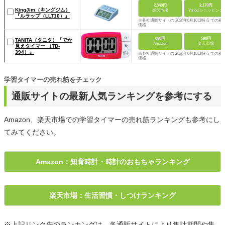
2,340円
2,170円
KingJim（キングジム）
楽天市場
Yahoo!ショッピング
『ルラップ（LLT10）』
※各社通販サイトの 2026年6月10日時点 での税
価格
890円
598円
TANITA（タニタ）『でか
Amazon
楽天市場
見えタイマー （TD-
394）』
※各社通販サイトの 2026年6月10日時点 での税
価格
学習タイマーの売れ筋をチェック
通販サイトの最新人気ランキングを参考にする
Amazon、楽天市場での学習タイマーの売れ筋ランキングも参考にし
てみてください。
Amazon：知育時計・時計のおもちゃランキング
楽天市場：生活習慣・しつけランキング
※上記リンク先のランキングは、各通販サイトにより集計期間や集