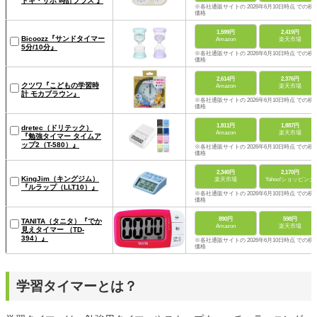
トキ・サポ 時計プラス 』
※各社通販サイトの 2026年6月10日時点 での税
価格
1,599円
2,419円
Bicoozz『サンドタイマー
Amazon
楽天市場
5分/10分』
※各社通販サイトの 2026年6月10日時点 での税
価格
2,614円
2,376円
クツワ『こどもの学習時
Amazon
楽天市場
計 モカブラウン』
※各社通販サイトの 2026年6月10日時点 での税
価格
1,811円
1,887円
dretec（ドリテック）
Amazon
楽天市場
『勉強タイマー タイムア
ップ2（T-580）』
※各社通販サイトの 2026年6月10日時点 での税
価格
2,340円
2,170円
KingJim（キングジム）
楽天市場
Yahoo!ショッピング
『ルラップ（LLT10）』
※各社通販サイトの 2026年6月10日時点 での税
価格
890円
598円
TANITA（タニタ）『でか
Amazon
楽天市場
見えタイマー （TD-
394）』
※各社通販サイトの 2026年6月10日時点 での税
価格
学習タイマーとは？