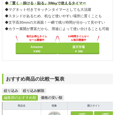
◆「置く・掛ける・貼る」3Wayで使えるタイマー
◆マグネット付きでキッチンタイマーとしても大活躍
◆スタンドがあるため、机など使いやすい場所に置くことも
◆文字高30mmの大画面！一瞬で残り時間が分かって見やすい
◆カラー展開が豊富だから、用途によって使い分けることも可能
毎日お得なタイム
24時間タイムセー
セール開催中
ル毎日開催中
Amazon
楽天市場
￥890
￥ 598
おすすめ商品の比較一覧表
絞り込み
絞り込み解除
編集部のおすすめ順
価格の安い順
商品名
画像
購入サイト
1,609円
1,800円