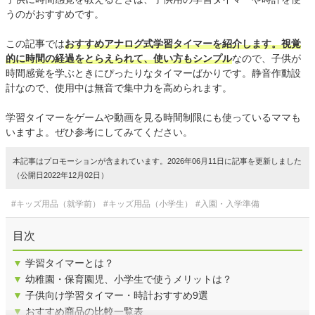
うのがおすすめです。
この記事では
おすすめアナログ式学習タイマーを紹介します。視覚
的に時間の経過をとらえられて、使い方もシンプル
なので、子供が
時間感覚を学ぶときにぴったりなタイマーばかりです。静音作動設
計なので、使用中は無音で集中力を高められます。
学習タイマーをゲームや動画を見る時間制限にも使っているママも
いますよ。ぜひ参考にしてみてください。
本記事はプロモーションが含まれています。2026年06月11日に記事を更新しました
（公開日2022年12月02日）
#キッズ用品（就学前）
#キッズ用品（小学生）
#入園・入学準備
目次
▼
学習タイマーとは？
▼
幼稚園・保育園児、小学生で使うメリットは？
▼
子供向け学習タイマー・時計おすすめ9選
▼
おすすめ商品の比較一覧表