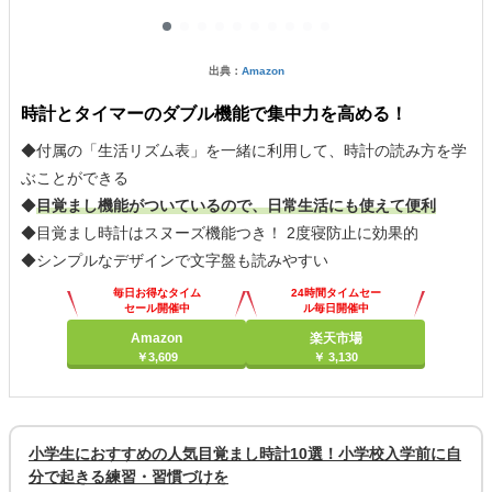
出典：
Amazon
時計とタイマーのダブル機能で集中力を高める！
◆付属の「生活リズム表」を一緒に利用して、時計の読み方を学
ぶことができる
◆
目覚まし機能がついているので、日常生活にも使えて便利
◆目覚まし時計はスヌーズ機能つき！ 2度寝防止に効果的
◆シンプルなデザインで文字盤も読みやすい
毎日お得なタイム
24時間タイムセー
セール開催中
ル毎日開催中
Amazon
楽天市場
￥3,609
￥ 3,130
小学生におすすめの人気目覚まし時計10選！小学校入学前に自
分で起きる練習・習慣づけを