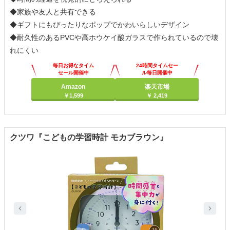
◆家族や友人と共有できる
◆ギフトにもぴったりなポップでかわいらしいデザイン
◆耐久性のあるPVCや高ホウケイ酸ガラスで作られているので壊
れにくい
毎日お得なタイム
24時間タイムセー
セール開催中
ル毎日開催中
Amazon
楽天市場
￥1,599
￥ 2,419
クツワ『こどもの学習時計 モカブラウン』