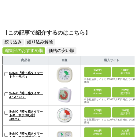
【この記事で紹介するのはこちら】
絞り込み
絞り込み解除
編集部のおすすめ順
価格の安い順
商品名
画像
購入サイト
1,609円
1,800円
SoNiC『時っ感タイマー
Amazon
楽天市場
トキ・サポ 』
※各社通販サイトの 2026年6月10日時点 での税
価格
3,236円
2,970円
SoNiC『時っ感タイマー
Amazon
楽天市場
3・2・1! 』
※各社通販サイトの 2026年6月10日時点 での税
価格
3,742円
2,846円
SoNiC『時っ感タイマー
Amazon
楽天市場
トキ・サポ 30分計
19cm』
※各社通販サイトの 2026年6月10日時点 での税
価格
3,609円
3,130円
SoNiC『時っ感タイマー
Amazon
楽天市場