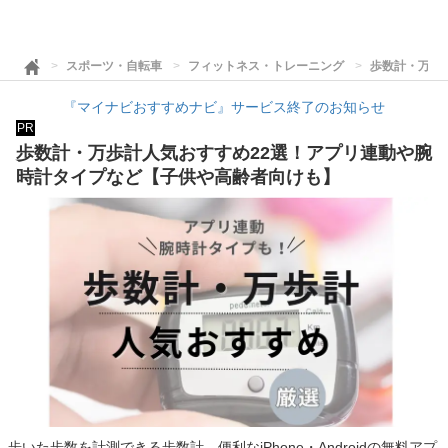
スポーツ・自転車
フィットネス・トレーニング
歩数計・万歩
『マイナビおすすめナビ』サービス終了のお知らせ
PR
歩数計・万歩計人気おすすめ22選！アプリ連動や腕
時計タイプなど【子供や高齢者向けも】
歩いた歩数を計測できる歩数計。便利なiPhone・Androidの無料アプ