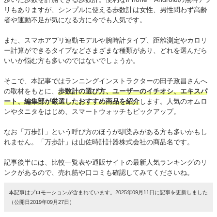
リもありますが、シンプルに使える歩数計は女性、男性問わず高齢
者や運動不足が気になる方に今でも人気です。
また、スマホアプリ連動モデルや腕時計タイプ、距離測定やカロリ
ー計算ができるタイプなどさまざまな種類があり、どれを選んだら
いいか悩む方も多いのではないでしょうか。
そこで、本記事ではランニングインストラクターの田子政昌さんへ
の取材をもとに、
歩数計の選び方、ユーザーのイチオシ、エキスパ
ート、編集部が厳選したおすすめ商品を紹介
します。人気のオムロ
ンやタニタをはじめ、スマートウォッチもピックアップ。
なお「万歩計」という呼び方のほうが馴染みがある方も多いかもし
れません。「万歩計」は山佐時計計器株式会社の商品名です。
記事後半には、比較一覧表や通販サイトの最新人気ランキングのリ
ンクがあるので、売れ筋や口コミも確認してみてくださいね。
本記事はプロモーションが含まれています。2025年09月11日に記事を更新しました
（公開日2019年09月27日）