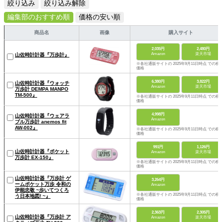
絞り込み
絞り込み解除
編集部のおすすめ順
価格の安い順
商品名
画像
購入サイト
2,035円
2,480円
Amazon
楽天市場
山佐時計計器『万歩計』
※各社通販サイトの 2025年9月11日時点 での税
価格
6,380円
3,822円
山佐時計計器『ウォッチ
Amazon
楽天市場
万歩計 DEMPA MANPO
TM-500』
※各社通販サイトの 2025年9月11日時点 での税
価格
4,998円
山佐時計計器『ウェアラ
Amazon
ブル万歩計 anemos fit
AW-002』
※各社通販サイトの 2025年9月11日時点 での税
価格
991円
1,126円
山佐時計計器『ポケット
Amazon
楽天市場
万歩計 EX-150』
※各社通販サイトの 2025年9月11日時点 での税
価格
山佐時計計器『万歩計 ゲ
3,264円
ームポケット万歩 令和の
Amazon
伊能忠敬 ~歩いてつくろ
※各社通販サイトの 2025年9月11日時点 での税
う日本地図! ~』
価格
2,363円
2,305円
山佐時計計器『万歩計 ア
Amazon
楽天市場