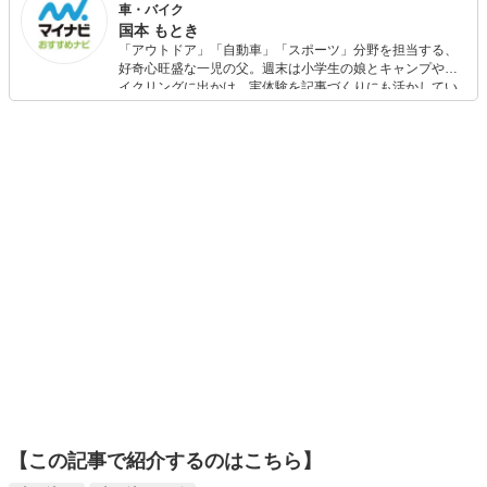
車・バイク
ました。 各種スポーツ教室・健康運動教室・講演会などの
国本 もとき
ご依頼もお請けしております。
「アウトドア」「自動車」「スポーツ」分野を担当する、
好奇心旺盛な一児の父。週末は小学生の娘とキャンプやサ
イクリングに出かけ、実体験を記事づくりにも活かしてい
ます。読者の「知りたい」を分かりやすく届けることをモ
ットーに、信頼できるコンテンツ制作に努めています。
【この記事で紹介するのはこちら】