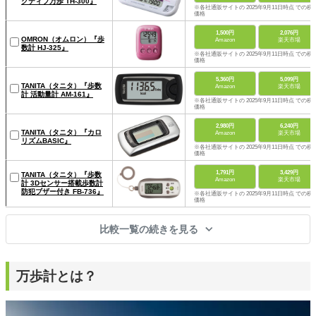
クティブ万歩 TH-300』
※各社通販サイトの 2025年9月11日時点 での税
価格
1,500円
2,076円
OMRON（オムロン）『歩
Amazon
楽天市場
数計 HJ-325』
※各社通販サイトの 2025年9月11日時点 での税
価格
5,360円
5,099円
TANITA（タニタ）『歩数
Amazon
楽天市場
計 活動量計 AM-161』
※各社通販サイトの 2025年9月11日時点 での税
価格
2,980円
6,240円
TANITA（タニタ）『カロ
Amazon
楽天市場
リズムBASIC』
※各社通販サイトの 2025年9月11日時点 での税
価格
1,791円
3,429円
TANITA（タニタ）『歩数
Amazon
楽天市場
計 3Dセンサー搭載歩数計
防犯ブザー付き FB-736』
※各社通販サイトの 2025年9月11日時点 での税
価格
比較一覧の続きを見る
万歩計とは？