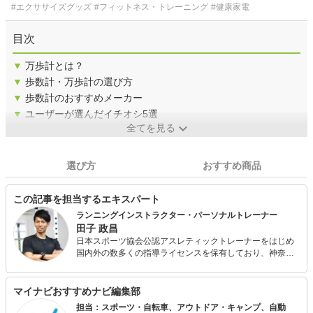
#エクササイズグッズ
#フィットネス・トレーニング
#健康家電
目次
▼
万歩計とは？
▼
歩数計・万歩計の選び方
▼
歩数計のおすすめメーカー
▼
ユーザーが選んだイチオシ5選
全てを見る
選び方
おすすめ商品
この記事を担当するエキスパート
ランニングインストラクター・パーソナルトレーナー
田子 政昌
日本スポーツ協会公認アスレティックトレーナーをはじめ
国内外の数多くの指導ライセンスを保有しており、神奈川
県内でランニング・かけっこのスクール事業を展開しなが
ら、パーソナルジムの経営を行っています。 現在も現役で
陸上競技大会に出場しており、選手としての自身の目線や
マイナビおすすめナビ編集部
大手スポーツ量販店での社員経験・これまでの運動指導経
担当：スポーツ・自転車、アウトドア・キャンプ、自動
験を活かして様々なスポーツ関連の記事執筆に関わってき