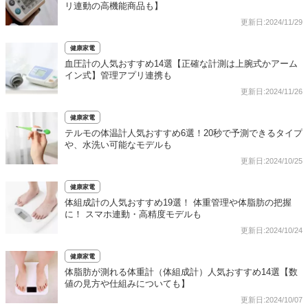
リ連動の高機能商品も】
更新日:2024/11/29
健康家電
血圧計の人気おすすめ14選【正確な計測は上腕式かアーム
イン式】管理アプリ連携も
更新日:2024/11/26
健康家電
テルモの体温計人気おすすめ6選！20秒で予測できるタイプ
や、水洗い可能なモデルも
更新日:2024/10/25
健康家電
体組成計の人気おすすめ19選！ 体重管理や体脂肪の把握
に！ スマホ連動・高精度モデルも
更新日:2024/10/24
健康家電
体脂肪が測れる体重計（体組成計）人気おすすめ14選【数
値の見方や仕組みについても】
更新日:2024/10/07