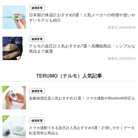
健康家電
日本製の体温計おすすめ5選！人気メーカーの特徴や使いや
すいモデルも紹介
更新日:2024/09/30
健康家電
テルモの血圧計人気おすすめ7選！高機能商品・シンプルな
商品まで厳選
更新日:2024/09/24
TERUMO（テルモ）人気記事
1
健康家電
血糖値測定器人気おすすめ12選！ スマホ連動やBluetooth対応も
2
健康家電
スマホ連動できる血圧計人気おすすめ5選！計測しやすくデータ
転送簡単な商品も