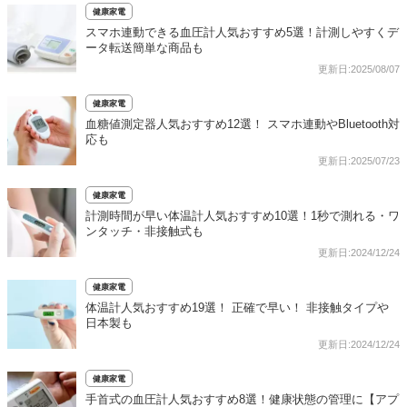
健康家電
スマホ連動できる血圧計人気おすすめ5選！計測しやすくデ
ータ転送簡単な商品も
更新日:2025/08/07
健康家電
血糖値測定器人気おすすめ12選！ スマホ連動やBluetooth対
応も
更新日:2025/07/23
健康家電
計測時間が早い体温計人気おすすめ10選！1秒で測れる・ワ
ンタッチ・非接触式も
更新日:2024/12/24
健康家電
体温計人気おすすめ19選！ 正確で早い！ 非接触タイプや
日本製も
更新日:2024/12/24
健康家電
手首式の血圧計人気おすすめ8選！健康状態の管理に【アプ