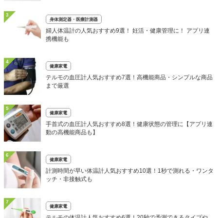
3
身体測定器・医療計測器
婦人体温計の人気おすすめ9選！ 妊活・健康管理に！ アプリ連
携機能も
4
健康家電
テルモの血圧計人気おすすめ7選！高機能商品・シンプルな商品
まで厳選
5
健康家電
手首式の血圧計人気おすすめ8選！健康状態の管理に【アプリ連
動の高機能商品も】
6
健康家電
計測時間が早い体温計人気おすすめ10選！1秒で測れる・ワンタ
ッチ・非接触式も
7
健康家電
テルモの体温計人気おすすめ6選！20秒で予測できるタイプや、