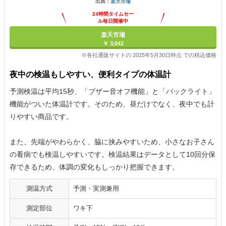
出典：
楽天市場
24時間タイムセー
ル毎日開催中
楽天市場
￥ 3,042
※各社通販サイトの 2025年5月30日時点 での税込価格
夜中の検温もしやすい、便利タイプの体温計
予測検温は平均15秒、「ブザー音オフ機能」と「バックライト」
機能がついた体温計です。そのため、昼だけでなく、夜中でも計
りやすい商品です。
また、先端がやわらかく、脇に挟みやすいため、小さなお子さん
の看病でも検温しやすいです。検温結果はデータとして10回分保
存できるため、体調の変化もしっかり把握できます。
測温方式
予測・実測兼用
測定部位
ワキ下