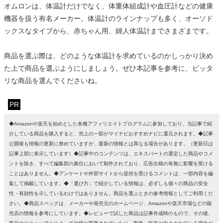
オムロンは、体温計だけでなく、体重体組成計や血圧計などの健康
機器を扱う有名メーカー。体温計のラインナップも多く、オーソド
ックスなタイプから、赤ちゃん用、婦人体温計までさまざまです。
商品を選ぶ際は、どのような体温計を求めているのかしっかり決め
た上で商品を選ぶようにしましょう。ぜひ本記事を参考に、ピッタ
リな商品を選んでくださいね。
PR
◆Amazonや楽天を始めとした各種アフィリエイトプログラムに参加しており、当記事で紹
介している商品を購入すると、売上の一部がマイナビおすすめナビに還元されます。◆記事
公開後も情報の更新に努めていますが、最新の情報とは異なる場合があります。（更新日は
記事上部に表示しています）◆記事中のコンテンツは、エキスパートの選定した商品やコメ
ントを除き、すべて編集部の責任において制作されており、広告出稿の有無に影響を受ける
ことはありません。◆アンケートや外部サイトから提供を受けるコメントは、一部内容を編
集して掲載しています。◆「選び方」で紹介している情報は、必ずしも個々の商品の安全
性・有効性を示しているわけではありません。商品を選ぶときの参考情報としてご利用くだ
さい。◆商品スペックは、メーカーや発売元のホームページ、Amazonや楽天市場などの販
売店の情報を参考にしています。◆レビューで試した商品は記事作成時のもので、その後、