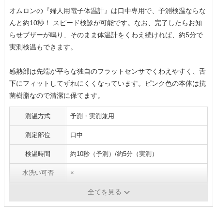
オムロンの『婦人用電子体温計』は口中専用で、予測検温ならな
んと約10秒！ スピード検診が可能です。なお、完了したらお知
らせブザーが鳴り、そのまま体温計をくわえ続ければ、約5分で
実測検温もできます。
感熱部は先端が平らな独自のフラットセンサでくわえやすく、舌
下にフィットしてずれにくくなっています。ピンク色の本体は抗
菌樹脂なので清潔に保てます。
測温方式
予測・実測兼用
測定部位
口中
検温時間
約10秒（予測）/約5分（実測）
水洗い可否
×
バックライト搭載
〇
全てを見る