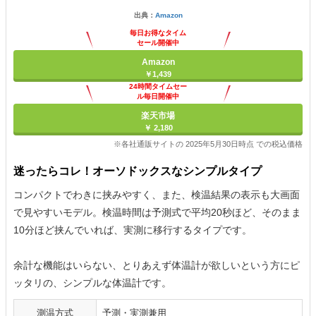
出典：
Amazon
毎日お得なタイム
セール開催中
Amazon
￥1,439
24時間タイムセー
ル毎日開催中
楽天市場
￥ 2,180
※各社通販サイトの 2025年5月30日時点 での税込価格
迷ったらコレ！オーソドックスなシンプルタイプ
コンパクトでわきに挟みやすく、また、検温結果の表示も大画面
で見やすいモデル。検温時間は予測式で平均20秒ほど、そのまま
10分ほど挟んでいれば、実測に移行するタイプです。
余計な機能はいらない、とりあえず体温計が欲しいという方にピ
ッタリの、シンプルな体温計です。
測温方式
予測・実測兼用