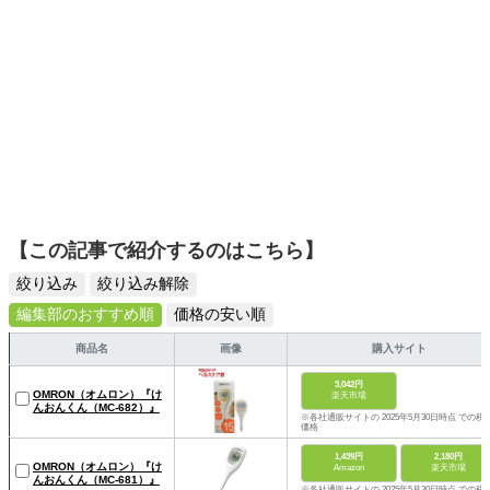
【この記事で紹介するのはこちら】
絞り込み
絞り込み解除
編集部のおすすめ順
価格の安い順
商品名
画像
購入サイト
3,042円
OMRON（オムロン）『け
楽天市場
んおんくん（MC-682）』
※各社通販サイトの 2025年5月30日時点 での税
価格
1,439円
2,180円
OMRON（オムロン）『け
Amazon
楽天市場
んおんくん（MC-681）』
※各社通販サイトの 2025年5月30日時点 での税