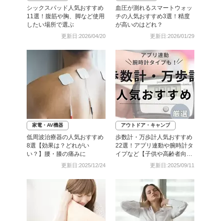
シックスパッド人気おすすめ
血圧が測れるスマートウォッ
11選！腹筋や胸、脚など使用
チの人気おすすめ3選！精度
したい場所で選ぶ
が高いのはどれ？
更新日:2026/04/20
更新日:2026/01/29
家電・AV機器
アウトドア・キャンプ
低周波治療器の人気おすすめ
歩数計・万歩計人気おすすめ
8選【効果は？どれがい
22選！アプリ連動や腕時計タ
い？】腰・膝の痛みに
イプなど【子供や高齢者向け
も】
更新日:2025/12/24
更新日:2025/09/11