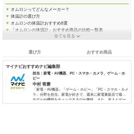
▼
オムロンってどんなメーカー？
▼
体温計の選び方
▼
オムロンの体温計おすすめ8選
▼
「オムロンの体温計」おすすめ商品の比較一覧表
全てを見る
選び方
おすすめ商品
マイナビおすすめナビ編集部
担当：家電・AV機器、PC・スマホ・カメラ、ゲーム・ホ
ビー
中村 宥磨
「家電・AV機器」「ゲーム・ホビー」「PC・スマホ・カメ
ラ」分野を担当。家電が好きで、週末に家電量販店で最新
モデルや機能をチェックするのが趣味。また、友人とゲー
ムを楽しみながら、新作タイトルやイベント情報もいち早
くキャッチ。記事を通して、生活の質を底上げしてくれる
スタイリッシュで使いやすい家電や、みんなで楽しめるゲ
ームを発信していきます！