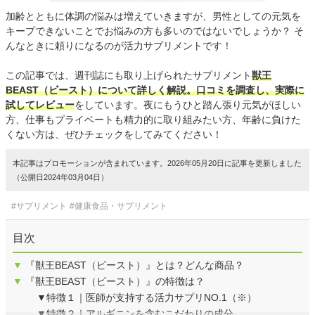
加齢とともに体調の悩みは増えていきますが、男性としての元気を
キープできないことでお悩みの方も多いのではないでしょうか？ そ
んなときに頼りになるのが活力サプリメントです！
この記事では、週刊誌にも取り上げられたサプリメント
獣王
BEAST（ビースト）について詳しく解説。口コミを調査し、実際に
試してレビュー
をしています。夜にもうひと踏ん張り元気がほしい
方、仕事もプライベートも精力的に取り組みたい方、年齢に負けた
くない方は、ぜひチェックをしてみてください！
本記事はプロモーションが含まれています。2026年05月20日に記事を更新しました
（公開日2024年03月04日）
#サプリメント
#健康食品・サプリメント
目次
▼
『獣王BEAST（ビースト）』とは？どんな商品？
▼
『獣王BEAST（ビースト）』の特徴は？
▼特徴１｜医師が支持する活力サプリNO.1（※）
▼特徴２｜アルギニンを含むこだわりの成分