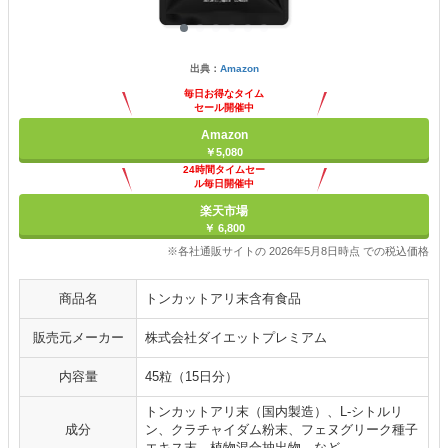
出典：
Amazon
毎日お得なタイム
セール開催中
Amazon
￥5,080
24時間タイムセー
ル毎日開催中
楽天市場
￥ 6,800
※各社通販サイトの 2026年5月8日時点 での税込価格
商品名
トンカットアリ末含有食品
販売元メーカー
株式会社ダイエットプレミアム
内容量
45粒（15日分）
トンカットアリ末（国内製造）、L-シトルリ
成分
ン、クラチャイダム粉末、フェヌグリーク種子
エキス末、植物混合抽出物 など