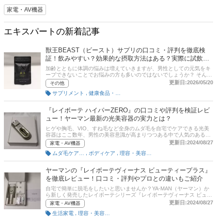
家電・AV機器
エキスパートの新着記事
獣王BEAST（ビースト）サプリの口コミ・評判を徹底検
証！飲みやすい？効果的な摂取方法はある？実際に試飲し
てレビュー
加齢とともに体調の悩みは増えていきますが、男性としての元気をキ
ープできないことでお悩みの方も多いのではないでしょうか？ そんな
ときに頼りになるのが活力サプリメントです！この記事では、週刊誌
更新日:2026/05/20
その他
にも取り上げられたサプリメント獣王BEAST（ビースト）について詳
,
サプリメント
健康食品・サプリメント
しく解説。口コミを調査し、実際に試してレビューをしています。夜
にもうひと踏ん張り元気がほしい方、仕事もプライベートも精力的に
取り組みたい方、年齢に負けたくない方は、ぜひチェックをしてみて
『レイボーテ ハイパーZERO』の口コミや評判を検証レビ
ください！
ュー！ヤーマン最新の光美容器の実力とは？
ヒゲや胸毛、VIO、すね毛など全身のムダ毛を自宅でケアできる光美
容器はここ数年、男性の美容意識が高まりつつある中で人気のある美
容家電です。そんな中で独自のテクノロジーでムダ毛ケアだけでなく
更新日:2024/08/27
家電・AV機器
美容にもこだわっているYA-MAN（ヤーマン）のレイボーテシリーズ
,
,
ムダ毛ケアグッズ
ボディケア
理容・美容家電
になります。今回はそんなYA-MAN（ヤーマン）光美容器からメンズ
向けモデル『レイボーテ ハイパーZERO』が発売されたので実際に使
い感想や使用感をレビューしてみました。口コミや評判、『レイボー
ヤーマンの『レイボーテヴィーナス ビューティープラス』
テヴィーナス ビューティープラス』との違いも掲載をしているので是
を徹底レビュー！口コミ・評判やプロとの違いもご紹介
非参考にしてみてください。
自宅で簡単に脱毛をしたいと思いませんか？YA-MAN（ヤーマン）か
ら新しく発売したレイボーテシリーズ『レイボーテヴィーナス ビュー
ティープラス』はコードレス＆防水機能を備えた、話題の家庭用光美
更新日:2024/08/27
家電・AV機器
容器です。この記事ではYA-MAN（ヤーマン）『レイボーテヴィーナ
,
生活家電
理容・美容家電
ス ビューティープラス』を実際に使ってみた感想や効果などをレビュ