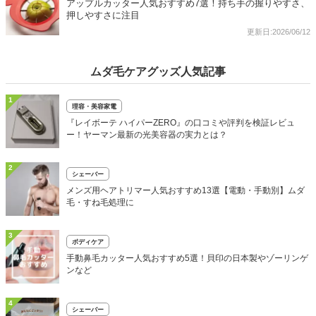
アップルカッター人気おすすめ7選！持ち手の握りやすさ、
押しやすさに注目
更新日:2026/06/12
ムダ毛ケアグッズ人気記事
1
理容・美容家電
『レイボーテ ハイパーZERO』の口コミや評判を検証レビュ
ー！ヤーマン最新の光美容器の実力とは？
2
シェーバー
メンズ用ヘアトリマー人気おすすめ13選【電動・手動別】ムダ
毛・すね毛処理に
3
ボディケア
手動鼻毛カッター人気おすすめ5選！貝印の日本製やゾーリンゲ
ンなど
4
シェーバー