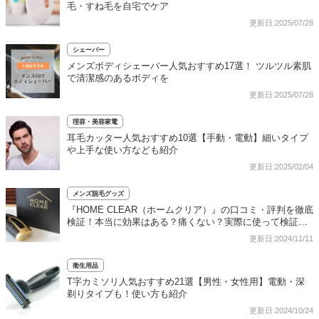
毛・すね毛を自宅でケア
更新日:2025/07/28
シェーバー
メンズボディシェーバー人気おすすめ17選！ ツルツル素肌
で清潔感のあるボディを
更新日:2025/07/28
理容・美容家電
耳毛カッター人気おすすめ10選【手動・電動】細いタイプ
や上手な使い方なども紹介
更新日:2025/02/04
メンズ脱毛グッズ
『HOME CLEAR（ホームクリア）』の口コミ・評判を徹底
検証！本当に効果はある？痛くない？実際に使って検証レ
ビュー
更新日:2024/11/11
衛生用品
T字カミソリ人気おすすめ21選【男性・女性用】電動・深
剃りタイプも！使い方も紹介
更新日:2024/10/24