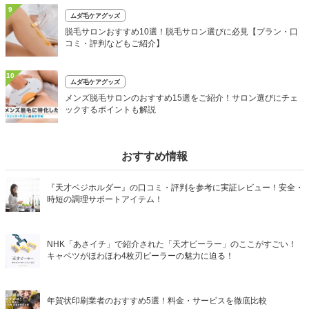
9
ムダ毛ケアグッズ
脱毛サロンおすすめ10選！脱毛サロン選びに必見【プラン・口
コミ・評判などもご紹介】
10
ムダ毛ケアグッズ
メンズ脱毛サロンのおすすめ15選をご紹介！サロン選びにチェ
ックするポイントも解説
おすすめ情報
『天才ベジホルダー』の口コミ・評判を参考に実証レビュー！安全・
時短の調理サポートアイテム！
NHK「あさイチ」で紹介された「天才ピーラー」のここがすごい！
キャベツがほわほわ4枚刃ピーラーの魅力に迫る！
年賀状印刷業者のおすすめ5選！料金・サービスを徹底比較