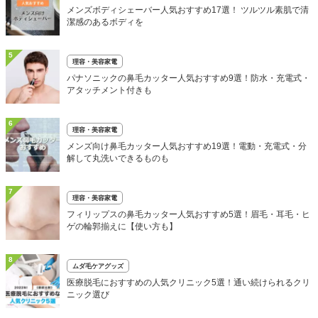
メンズボディシェーバー人気おすすめ17選！ ツルツル素肌で清
潔感のあるボディを
5
理容・美容家電
パナソニックの鼻毛カッター人気おすすめ9選！防水・充電式・
アタッチメント付きも
6
理容・美容家電
メンズ向け鼻毛カッター人気おすすめ19選！電動・充電式・分
解して丸洗いできるものも
7
理容・美容家電
フィリップスの鼻毛カッター人気おすすめ5選！眉毛・耳毛・ヒ
ゲの輪郭揃えに【使い方も】
8
ムダ毛ケアグッズ
医療脱毛におすすめの人気クリニック5選！通い続けられるクリ
ニック選び