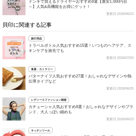
ドンキで買えるドライヤーおすすめ8選【激安1,000円台
～】人気&高機能をお得にゲット！
更新日:2026/06/23
貝印に関連する記事
旅行用品
トラベルボトル人気おすすめ15選！いつものヘアケア、ス
キンケアを旅先でも
更新日:2026/07/03
食器・カトラリー
バターナイフ人気おすすめ27選！おしゃれなデザインや熱
伝導タイプなど
更新日:2026/06/25
レディースファッション雑貨
カチューシャ人気おすすめ8選！おしゃれなデザインやブラ
ンド、大人っぽい細めも
更新日:2026/06/23
キッチンツール