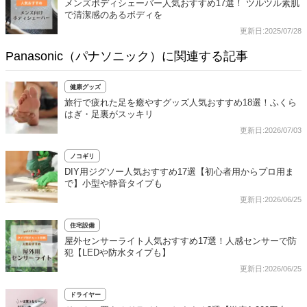
メンズボディシェーバー人気おすすめ17選！ ツルツル素肌
で清潔感のあるボディを
更新日:2025/07/28
Panasonic（パナソニック）に関連する記事
健康グッズ
旅行で疲れた足を癒やすグッズ人気おすすめ18選！ふくら
はぎ・足裏がスッキリ
更新日:2026/07/03
ノコギリ
DIY用ジグソー人気おすすめ17選【初心者用からプロ用ま
で】小型や静音タイプも
更新日:2026/06/25
住宅設備
屋外センサーライト人気おすすめ17選！人感センサーで防
犯【LEDや防水タイプも】
更新日:2026/06/25
ドライヤー