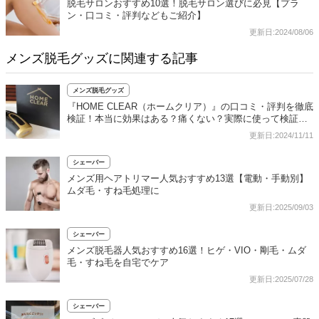
脱毛サロンおすすめ10選！脱毛サロン選びに必見【プラ
ン・口コミ・評判などもご紹介】
更新日:2024/08/06
メンズ脱毛グッズに関連する記事
メンズ脱毛グッズ
『HOME CLEAR（ホームクリア）』の口コミ・評判を徹底
検証！本当に効果はある？痛くない？実際に使って検証レ
ビュー
更新日:2024/11/11
シェーバー
メンズ用ヘアトリマー人気おすすめ13選【電動・手動別】
ムダ毛・すね毛処理に
更新日:2025/09/03
シェーバー
メンズ脱毛器人気おすすめ16選！ヒゲ・VIO・剛毛・ムダ
毛・すね毛を自宅でケア
更新日:2025/07/28
シェーバー