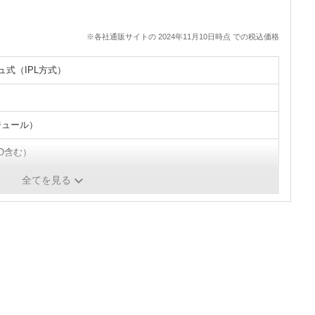
※各社通販サイトの 2024年11月10日時点 での税込価格
ュ式（IPL方式）
（ジュール）
IO含む）
55×H200mm
全てを見る