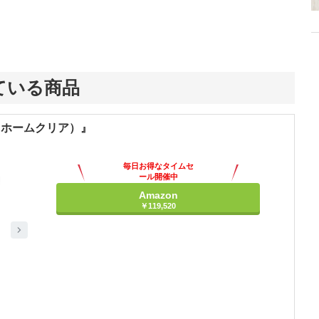
ている商品
R（ホームクリア）』
毎日お得なタイムセ
ール開催中
Amazon
￥119,520