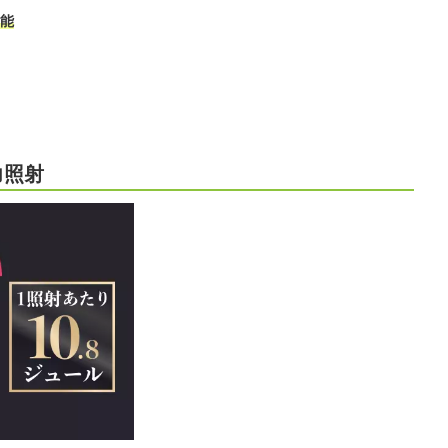
能
力照射