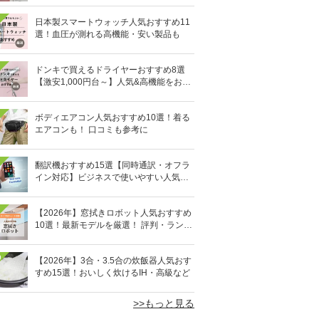
日本製スマートウォッチ人気おすすめ11
選！血圧が測れる高機能・安い製品も
ドンキで買えるドライヤーおすすめ8選
【激安1,000円台～】人気&高機能をお得
にゲット！
ボディエアコン人気おすすめ10選！着る
エアコンも！ 口コミも参考に
翻訳機おすすめ15選【同時通訳・オフラ
イン対応】ビジネスで使いやすい人気の
イヤホン型も
【2026年】窓拭きロボット人気おすすめ
10選！最新モデルを厳選！ 評判・ランキ
ングも
0
【2026年】3合・3.5合の炊飯器人気おす
すめ15選！おいしく炊けるIH・高級など
>>もっと見る