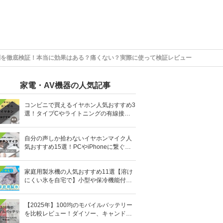
評判を徹底検証！本当に効果はある？痛くない？実際に使って検証レビュー
家電・AV機器の人気記事
コンビニで買えるイヤホン人気おすすめ3
選！タイプCやライトニングの有線接続
タイプも
自分の声しか拾わないイヤホンマイク人
気おすすめ15選！PCやiPhoneに繋ぐ有
線など
家庭用製氷機の人気おすすめ11選【溶け
にくい氷を自宅で】小型や保冷機能付き
も
【2025年】100均のモバイルバッテリー
を比較レビュー！ダイソー、キャンドゥ
どっちがいい？