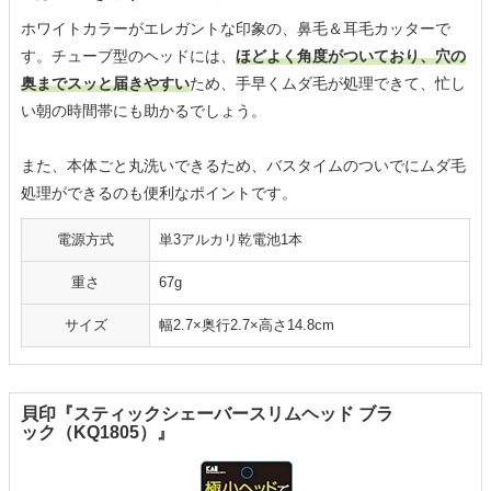
ホワイトカラーがエレガントな印象の、鼻毛＆耳毛カッターで
す。チューブ型のヘッドには、
ほどよく角度がついており、穴の
奥までスッと届きやすい
ため、手早くムダ毛が処理できて、忙し
い朝の時間帯にも助かるでしょう。
また、本体ごと丸洗いできるため、バスタイムのついでにムダ毛
処理ができるのも便利なポイントです。
電源方式
単3アルカリ乾電池1本
重さ
67g
サイズ
幅2.7×奥行2.7×高さ14.8cm
貝印『スティックシェーバースリムヘッド ブラ
ック（KQ1805）』