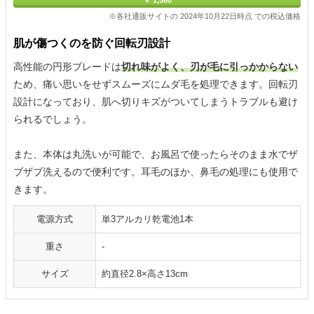
※各社通販サイトの 2024年10月22日時点 での税込価格
肌が傷つくのを防ぐ回転刃設計
高性能の円形ブレードは
切れ味がよく、刃が毛に引っかからない
ため、痛い思いをせずスムーズにムダ毛を処理できます。回転刃
設計になっており、肌へ切りキズがついてしまうトラブルも避け
られるでしょう。
また、本体は丸洗いが可能で、お風呂で使ったらそのまま水でザ
ブザブ洗えるので便利です。耳毛のほか、鼻毛の処理にも使用で
きます。
電源方式
単3アルカリ乾電池1本
重さ
-
サイズ
約直径2.8×高さ13cm