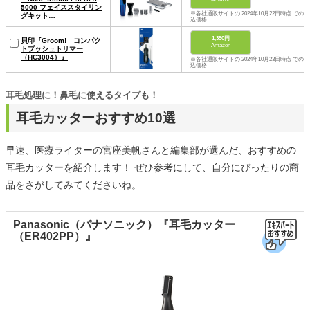
5000 フェイススタイリン
※各社通販サイトの 2024年10月22日時点 での税
グキット
込価格
（NT5172/16）』
1,350円
貝印『Groom! コンパク
Amazon
トプッシュトリマー
（HC3004）』
※各社通販サイトの 2024年10月23日時点 での税
込価格
耳毛処理に！鼻毛に使えるタイプも！
耳毛カッターおすすめ10選
早速、医療ライターの宮座美帆さんと編集部が選んだ、おすすめの
耳毛カッターを紹介します！ ぜひ参考にして、自分にぴったりの商
品をさがしてみてくださいね。
Panasonic（パナソニック）『耳毛カッター
（ER402PP）』