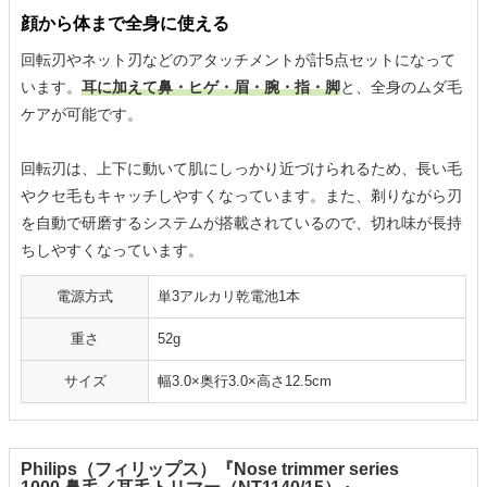
顔から体まで全身に使える
回転刃やネット刃などのアタッチメントが計5点セットになって
います。
耳に加えて鼻・ヒゲ・眉・腕・指・脚
と、全身のムダ毛
ケアが可能です。
回転刃は、上下に動いて肌にしっかり近づけられるため、長い毛
やクセ毛もキャッチしやすくなっています。また、剃りながら刃
を自動で研磨するシステムが搭載されているので、切れ味が長持
ちしやすくなっています。
電源方式
単3アルカリ乾電池1本
重さ
52g
サイズ
幅3.0×奥行3.0×高さ12.5cm
Philips（フィリップス）『Nose trimmer series