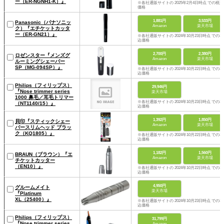
ー（ER-NGNH1-K）』
※各社通販サイトの 2025年2月4日時点 での税込
価格
1,881円
3,533円
Panasonic（パナソニッ
Amazon
楽天市場
ク）『エチケットカッタ
ー（ER-GN21）』
※各社通販サイトの 2024年10月23日時点 での税
込価格
2,700円
2,380円
ロゼンスター『メンズグ
Amazon
楽天市場
ルーミングシェーバー
SP（MG-094SP）』
※各社通販サイトの 2024年10月22日時点 での税
込価格
Philips（フィリップス）
29,946円
『Nose trimmer series
楽天市場
1000 鼻毛／耳毛トリマー
※各社通販サイトの 2024年10月23日時点 での税
（NT1140/15）』
込価格
1,392円
1,850円
貝印『スティックシェー
Amazon
楽天市場
バースリムヘッド ブラッ
ク（KQ1805）』
※各社通販サイトの 2024年10月22日時点 での税
込価格
1,182円
1,560円
BRAUN（ブラウン）『エ
Amazon
楽天市場
チケットカッター
（EN10）』
※各社通販サイトの 2024年10月22日時点 での税
込価格
4,950円
グルームメイト
楽天市場
『Platinum
XL（25400）』
※各社通販サイトの 2024年10月23日時点 での税
込価格
Philips（フィリップス）
31,799円
『Nose trimmer series
Amazon