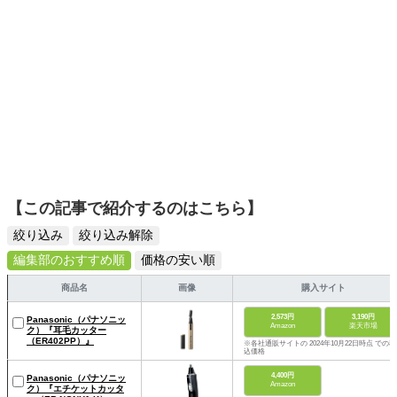
【この記事で紹介するのはこちら】
絞り込み
絞り込み解除
編集部のおすすめ順
価格の安い順
商品名
画像
購入サイト
2,573円
3,190円
Panasonic（パナソニッ
Amazon
楽天市場
ク）『耳毛カッター
（ER402PP）』
※各社通販サイトの 2024年10月22日時点 での税
込価格
4,400円
Panasonic（パナソニッ
Amazon
ク）『エチケットカッタ