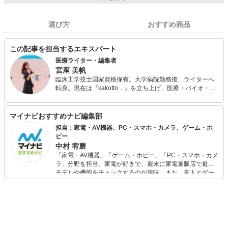
選び方
おすすめ商品
この記事を担当するエキスパート
医療ライター・編集者
宮座 美帆
臨床工学技士国家資格保有。大学病院勤務後、ライターへ
転身。現在は『kakotto．』を立ち上げ、医療・バイオ・ヘ
ルスケア分野を中心に紙・WEB問わず執筆編集に携わって
います。「難しい話を分かりやすく」をモットーに、心を
じんわり温めるような記事作成をお届け。当サイトでは健
マイナビおすすめナビ編集部
康にかかわるグッズや医療機器などを紹介し、皆さまの健
担当：家電・AV機器、PC・スマホ・カメラ、ゲーム・ホ
康増進のお手伝いを致します。
ビー
中村 宥磨
「家電・AV機器」「ゲーム・ホビー」「PC・スマホ・カメ
ラ」分野を担当。家電が好きで、週末に家電量販店で最新
モデルや機能をチェックするのが趣味。また、友人とゲー
ムを楽しみながら、新作タイトルやイベント情報もいち早
くキャッチ。記事を通して、生活の質を底上げしてくれる
スタイリッシュで使いやすい家電や、みんなで楽しめるゲ
ームを発信していきます！