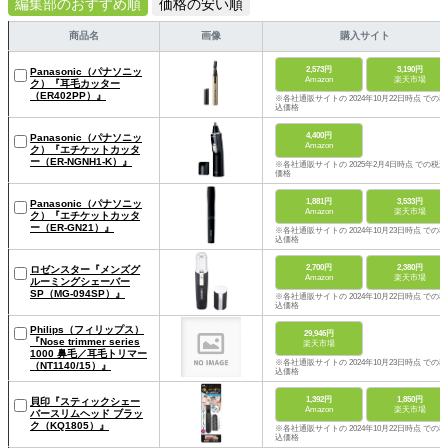
編集部のおすすめ順
価格の安い順
商品名
画像
購入サイト
2,573円
3,190円
Panasonic（パナソニッ
Amazon
楽天市場
ク）『耳毛カッター
（ER402PP）』
※各社通販サイトの 2024年10月22日時点 での税
込価格
4,400円
Panasonic（パナソニッ
Amazon
ク）『エチケットカッタ
ー（ER-NGNH1-K）』
※各社通販サイトの 2025年2月4日時点 での税込
価格
1,881円
3,533円
Panasonic（パナソニッ
Amazon
楽天市場
ク）『エチケットカッタ
ー（ER-GN21）』
※各社通販サイトの 2024年10月23日時点 での税
込価格
2,700円
2,380円
ロゼンスター『メンズグ
Amazon
楽天市場
ルーミングシェーバー
SP（MG-094SP）』
※各社通販サイトの 2024年10月22日時点 での税
込価格
Philips（フィリップス）
29,946円
『Nose trimmer series
楽天市場
1000 鼻毛／耳毛トリマー
※各社通販サイトの 2024年10月23日時点 での税
（NT1140/15）』
込価格
1,392円
1,850円
貝印『スティックシェー
Amazon
楽天市場
バースリムヘッド ブラッ
ク（KQ1805）』
※各社通販サイトの 2024年10月22日時点 での税
込価格