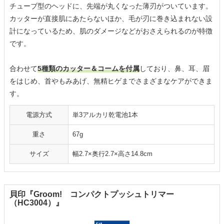
チューブ型のヘッドに、先端が丸くなった薄刃がついています。
カッターが直接肌にあたらないほか、毛が刃に巻き込まれない設
計になっているため、肌のダメージなどがおさえられるのが特徴
です。
合わせて
5種類のカッター＆コームを付属
しており、鼻、耳、眉
をはじめ、首やもみあげ、無精ヒゲまでさまざまなケアができま
す。
電源方式
単3アルカリ乾電池1本
重さ
67g
サイズ
幅2.7×奥行2.7×高さ14.8cm
貝印『Groom! コンパクトプッシュトリマー
（HC3004）』