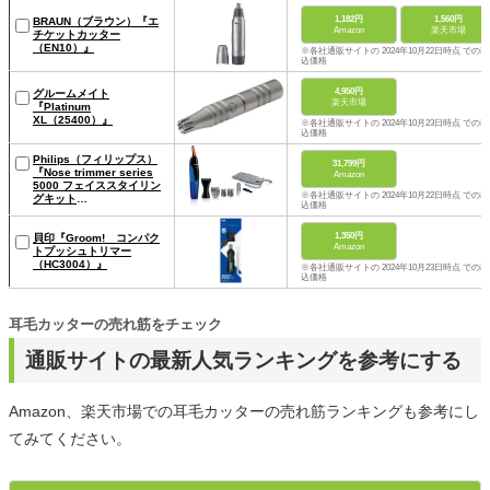
1,182円
1,560円
BRAUN（ブラウン）『エ
Amazon
楽天市場
チケットカッター
（EN10）』
※各社通販サイトの 2024年10月22日時点 での税
込価格
4,950円
グルームメイト
楽天市場
『Platinum
XL（25400）』
※各社通販サイトの 2024年10月23日時点 での税
込価格
Philips（フィリップス）
31,799円
『Nose trimmer series
Amazon
5000 フェイススタイリン
※各社通販サイトの 2024年10月22日時点 での税
グキット
込価格
（NT5172/16）』
1,350円
貝印『Groom! コンパク
Amazon
トプッシュトリマー
（HC3004）』
※各社通販サイトの 2024年10月23日時点 での税
込価格
耳毛カッターの売れ筋をチェック
通販サイトの最新人気ランキングを参考にする
Amazon、楽天市場での耳毛カッターの売れ筋ランキングも参考にし
てみてください。