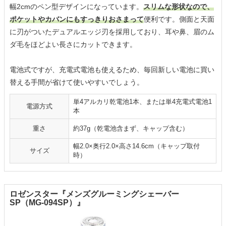
幅2cmのペン型デザインになっています。
スリムな形状なので、
ポケットやカバンにもすっきりおさまって
便利です。側面と天面
に刃がついたデュアルエッジ刃を採用しており、耳や鼻、眉のム
ダ毛をほどよい長さにカットできます。
電池式ですが、充電式電池も使えるため、毎回新しい電池に買い
替える手間が省けて使いやすいでしょう。
単4アルカリ乾電池1本、または単4充電式電池1
電源方式
本
重さ
約37g（乾電池含まず、キャップ含む）
幅2.0×奥行2.0×高さ14.6cm（キャップ取付
サイズ
時）
ロゼンスター『メンズグルーミングシェーバー
SP（MG-094SP）』