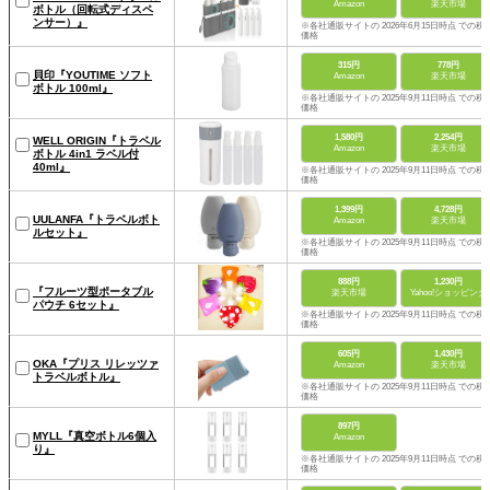
Amazon
楽天市場
ボトル（回転式ディスペ
ンサー）』
※各社通販サイトの 2026年6月15日時点 での税
価格
315円
778円
貝印『YOUTIME ソフト
Amazon
楽天市場
ボトル 100ml』
※各社通販サイトの 2025年9月11日時点 での税
価格
1,580円
2,254円
WELL ORIGIN『トラベル
Amazon
楽天市場
ボトル 4in1 ラベル付
40ml』
※各社通販サイトの 2025年9月11日時点 での税
価格
1,399円
4,728円
UULANFA『トラベルボト
Amazon
楽天市場
ルセット』
※各社通販サイトの 2025年9月11日時点 での税
価格
888円
1,230円
『フルーツ型ポータブル
楽天市場
Yahoo!ショッピング
パウチ 6セット』
※各社通販サイトの 2025年9月11日時点 での税
価格
605円
1,430円
OKA『プリス リレッツァ
Amazon
楽天市場
トラベルボトル』
※各社通販サイトの 2025年9月11日時点 での税
価格
897円
MYLL『真空ボトル6個入
Amazon
り』
※各社通販サイトの 2025年9月11日時点 での税
価格