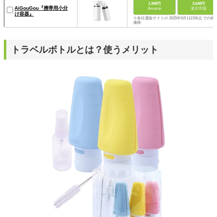
1,998円
3,648円
AiGouGou『携帯用小分
Amazon
楽天市場
け容器』
※各社通販サイトの 2025年9月11日時点 での税
価格
トラベルボトルとは？使うメリット