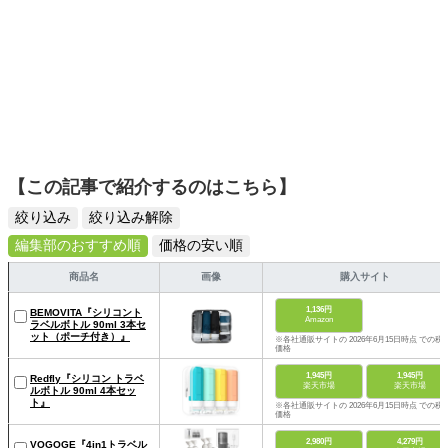
【この記事で紹介するのはこちら】
絞り込み
絞り込み解除
編集部のおすすめ順
価格の安い順
商品名
画像
購入サイト
1,136円
BEMOVITA『シリコント
Amazon
ラベルボトル 90ml 3本セ
ット（ポーチ付き）』
※各社通販サイトの 2026年6月15日時点 での税
価格
1,945円
1,945円
Redfly『シリコン トラベ
楽天市場
楽天市場
ルボトル 90ml 4本セッ
ト』
※各社通販サイトの 2026年6月15日時点 での税
価格
2,980円
4,279円
VOGOGE『4in1トラベル