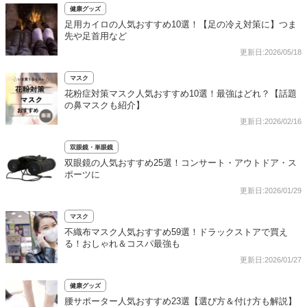
健康グッズ
足用カイロの人気おすすめ10選！【足の冷え対策に】つま
先や足首用など
更新日:2026/05/18
マスク
花粉症対策マスク人気おすすめ10選！最強はどれ？【話題
の鼻マスクも紹介】
更新日:2026/02/16
双眼鏡・単眼鏡
双眼鏡の人気おすすめ25選！コンサート・アウトドア・ス
ポーツに
更新日:2026/01/29
マスク
不織布マスク人気おすすめ59選！ドラックストアで買え
る！おしゃれ＆コスパ最強も
更新日:2026/01/27
健康グッズ
腰サポーター人気おすすめ23選【選び方＆付け方も解説】