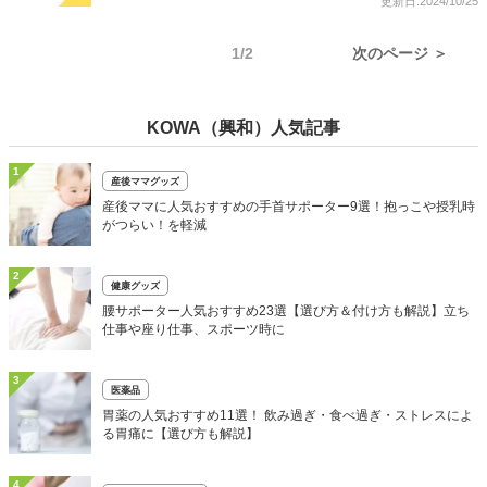
更新日:2024/10/25
1/2
次のページ ＞
KOWA（興和）人気記事
1
産後ママグッズ
産後ママに人気おすすめの手首サポーター9選！抱っこや授乳時
がつらい！を軽減
2
健康グッズ
腰サポーター人気おすすめ23選【選び方＆付け方も解説】立ち
仕事や座り仕事、スポーツ時に
3
医薬品
胃薬の人気おすすめ11選！ 飲み過ぎ・食べ過ぎ・ストレスによ
る胃痛に【選び方も解説】
4