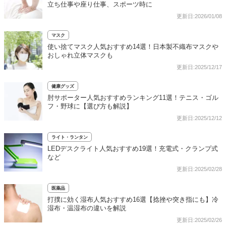
立ち仕事や座り仕事、スポーツ時に
更新日:2026/01/08
マスク
使い捨てマスク人気おすすめ14選！日本製不織布マスクや
おしゃれ立体マスクも
更新日:2025/12/17
健康グッズ
肘サポーター人気おすすめランキング11選！テニス・ゴル
フ・野球に【選び方も解説】
更新日:2025/12/12
ライト・ランタン
LEDデスクライト人気おすすめ19選！充電式・クランプ式
など
更新日:2025/02/28
医薬品
打撲に効く湿布人気おすすめ16選【捻挫や突き指にも】冷
湿布・温湿布の違いを解説
更新日:2025/02/26