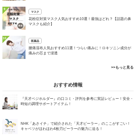
9
マスク
花粉症対策マスク人気おすすめ10選！最強はどれ？【話題の鼻
マスクも紹介】
10
医薬品
腰痛湿布人気おすすめ11選！つらい痛みに！ロキソニン成分が
痛みの芯まで浸透
>>もっと見る
おすすめ情報
『天才ベジホルダー』の口コミ・評判を参考に実証レビュー！安全・
時短の調理サポートアイテム！
NHK「あさイチ」で紹介された「天才ピーラー」のここがすごい！
キャベツがほわほわ4枚刃ピーラーの魅力に迫る！