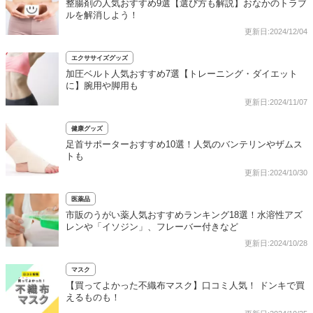
整腸剤の人気おすすめ9選【選び方も解説】おなかのトラブ
ルを解消しよう！
更新日:2024/12/04
エクササイズグッズ
加圧ベルト人気おすすめ7選【トレーニング・ダイエット
に】腕用や脚用も
更新日:2024/11/07
健康グッズ
足首サポーターおすすめ10選！人気のバンテリンやザムス
トも
更新日:2024/10/30
医薬品
市販のうがい薬人気おすすめランキング18選！水溶性アズ
レンや「イソジン」、フレーバー付きなど
更新日:2024/10/28
マスク
【買ってよかった不織布マスク】口コミ人気！ ドンキで買
えるものも！