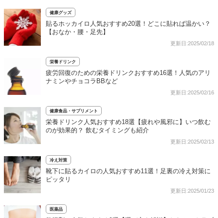
健康グッズ
貼るホッカイロ人気おすすめ20選！どこに貼れば温かい？
【おなか・腰・足先】
更新日:2025/02/18
栄養ドリンク
疲労回復のための栄養ドリンクおすすめ16選！人気のアリ
ナミンやチョコラBBなど
更新日:2025/02/16
健康食品・サプリメント
栄養ドリンク人気おすすめ18選【疲れや風邪に】いつ飲む
のが効果的？ 飲むタイミングも紹介
更新日:2025/02/13
冷え対策
靴下に貼るカイロの人気おすすめ11選！足裏の冷え対策に
ピッタリ
更新日:2025/01/23
医薬品