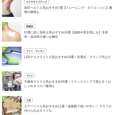
エクササイズグッズ
加圧ベルト人気おすすめ7選【トレーニング・ダイエットに】腕
用や脚用も
5
医薬品
打撲に効く湿布人気おすすめ16選【捻挫や突き指にも】冷湿
布・温湿布の違いを解説
6
ライト・ランタン
LEDデスクライト人気おすすめ19選！充電式・クランプ式など
7
マスク
不織布マスク人気おすすめ59選！ドラックストアで買える！お
しゃれ＆コスパ最強も
8
工具
エアーソー人気おすすめ11選！低振動で使いやすい！ ヤスリが
付けられるタイプも