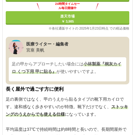
24時間タイムセー
ル毎日開催中
楽天市場
￥ 3,985
※各社通販サイトの 2025年1月23日時点 での税込価格
医療ライター・編集者
宮座 美帆
足の甲からアプローチしたい場合には
小林製薬『桐灰カイ
ロ くつ下用 甲に貼る』
が使いやすいですよ。
長く屋外で過ごす方に便利
足の裏側ではなく、甲のうえから貼るタイプの靴下用カイロで
す。違和感なく歩きやすいのが特徴。靴下だけでなく、
ストッキ
ングのうえからでも使える仕様
になっています。
平均温度は37℃で持続時間は約8時間と長いので、長期間屋外で