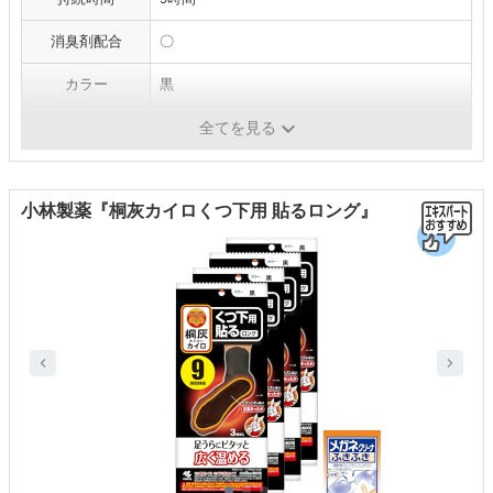
消臭剤配合
〇
カラー
黒
内容量
15足（30枚）
全てを見る
小林製薬『桐灰カイロくつ下用 貼るロング』