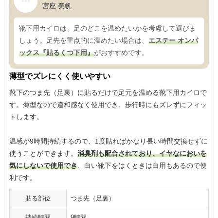
宮座 美帆
靴下用カイロは、足のどこを温めたいかを考慮して選びま
しょう。足先を重点的に温めたい場合は、
エステー オンパ
ックス『貼るくつ下用』
がおすすめです。
薄型でズレにくく使いやすい
靴下のつま先（足裏）に貼るだけで足元を温める靴下用カイロで
す。薄型なので違和感なく使用でき、歩行時にもズレずにフィッ
トします。
温感が9時間持続するので、1度貼ればかなり長い時間交換せずに
使うことができます。
消臭剤も配合されており、イヤなにおいを
気にしないで使用でき
、白い靴下をはくときは白用もあるので便
利です。
貼る部位
つま先（足裏）
持続時間
9時間