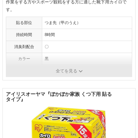
作業をする方やスポーツ観戦をする方に適した靴下用カイロで
す。
貼る部位
つま先（甲のうえ）
持続時間
8時間
消臭剤配合
〇
カラー
黒
内容量
15足（30枚）
全てを見る
アイリスオーヤマ『ぽかぽか家族 くつ下用 貼る
タイプ』