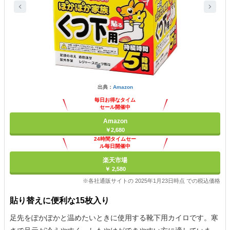
出典：
Amazon
毎日お得なタイム
セール開催中
Amazon
￥2,680
24時間タイムセー
ル毎日開催中
楽天市場
￥ 2,580
※各社通販サイトの 2025年1月23日時点 での税込価格
貼り替えに便利な15枚入り
足先をぽかぽかと温めたいときに使用する靴下用カイロです。寒