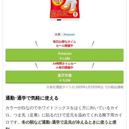
出典：
Amazon
毎日お得なタイム
セール開催中
Amazon
￥1,580
24時間タイムセー
ル毎日開催中
楽天市場
￥ 9,195
※各社通販サイトの 2025年1月23日時点 での税込価格
通勤･通学で気軽に使える
カラーが白なのでホワイトソックスをはく方に向いているカイ
ロ。つま先（足裏）に貼るだけで足元を温めてくれる靴下用カイ
ロです。
冬の朝など通勤･通学で足先が冷えるときに使うと便