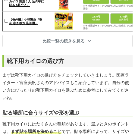
カイロ 快温くん 足の甲に
貼る 5足分入』
※各社通販サイトの 2025年1月23日時点 での税
価格
2,835円
3,743円
【番外編】小林製薬『桐
Amazon
楽天市場
灰 巻きポカ 足首用』
※各社通販サイトの 2025年1月23日時点 での税
価格
比較一覧の続きを見る
靴下用カイロの選び方
まずは靴下用カイロの選び方をチェックしていきましょう。医療ラ
イター・宮座美帆さんのアドバイスもご紹介しています。自分の使
い方にぴったりの靴下用カイロを選ぶために参考にしてみてくださ
いね。
貼る場所に合うサイズや形を選ぶ
靴下用カイロにはたくさんの種類があります。選ぶときのポイント
は、
まず貼る場所を決めること
です。貼る場所によって、サイズや