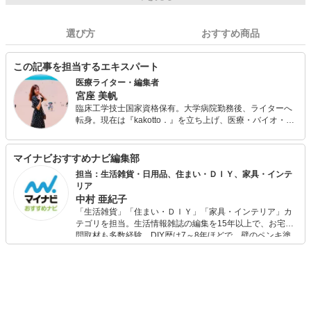
選び方
おすすめ商品
この記事を担当するエキスパート
医療ライター・編集者
宮座 美帆
臨床工学技士国家資格保有。大学病院勤務後、ライターへ
転身。現在は『kakotto．』を立ち上げ、医療・バイオ・ヘ
ルスケア分野を中心に紙・WEB問わず執筆編集に携わって
います。「難しい話を分かりやすく」をモットーに、心を
じんわり温めるような記事作成をお届け。当サイトでは健
マイナビおすすめナビ編集部
康にかかわるグッズや医療機器などを紹介し、皆さまの健
担当：生活雑貨・日用品、住まい・ＤＩＹ、家具・インテ
康増進のお手伝いを致します。
リア
中村 亜紀子
「生活雑貨」「住まい・ＤＩＹ」「家具・インテリア」カ
テゴリを担当。生活情報雑誌の編集を15年以上で、お宅訪
問取材も多数経験。DIY歴は7～8年ほどで、壁のペンキ塗
りや壁紙チェンジなどもチャレンジ済み。初心者でもモノ
選びがしやすい記事をお届けします！