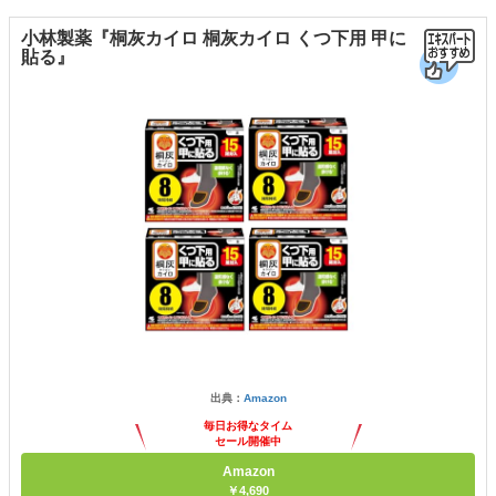
小林製薬『桐灰カイロ 桐灰カイロ くつ下用 甲に
貼る』
出典：
Amazon
毎日お得なタイム
セール開催中
Amazon
￥4,690