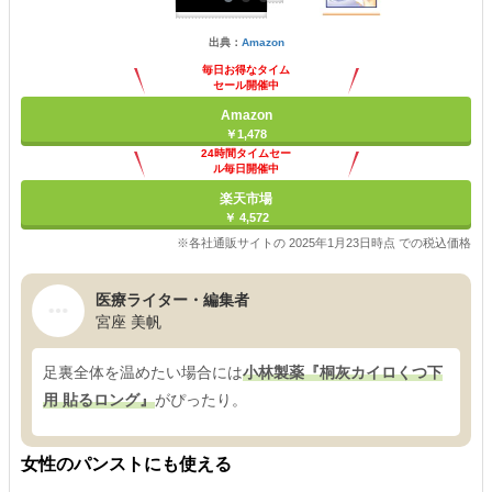
出典：
Amazon
毎日お得なタイム
セール開催中
Amazon
￥1,478
24時間タイムセー
ル毎日開催中
楽天市場
￥ 4,572
※各社通販サイトの 2025年1月23日時点 での税込価格
医療ライター・編集者
宮座 美帆
足裏全体を温めたい場合には
小林製薬『桐灰カイロくつ下
用 貼るロング』
がぴったり。
女性のパンストにも使える