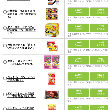
※各社通販サイトの 2025年1月23日時点 での税
価格
4,690円
3,985円
小林製薬『桐灰カイロ 桐
Amazon
楽天市場
灰カイロ くつ下用 甲に貼
る』
※各社通販サイトの 2025年1月23日時点 での税
価格
2,680円
2,580円
アイリスオーヤマ『ぽか
Amazon
楽天市場
ぽか家族 くつ下用 貼るタ
イプ』
※各社通販サイトの 2025年1月23日時点 での税
価格
2,300円
1,685円
興和 ホッカイロ『貼る く
Amazon
楽天市場
つ用&くつ下用 15足入』
※各社通販サイトの 2025年1月23日時点 での税
価格
1,680円
354円
エステー オンパックス
Amazon
楽天市場
『上から貼るつま先用』
※各社通販サイトの 2025年1月23日時点 での税
価格
1,580円
9,195円
ロッテ ホカロン『くつ下
Amazon
楽天市場
に貼る 5足入』
※各社通販サイトの 2025年1月23日時点 での税
価格
598円
305円
アイリスオーヤマ『貼る
Amazon
楽天市場
くつ下用 黒色 5足入 黒』
※各社通販サイトの 2025年1月23日時点 での税
価格
6,547円
3,892円
オカモト『くつ下に貼る
Amazon
楽天市場