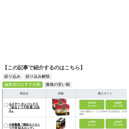
【この記事で紹介するのはこちら】
絞り込み
絞り込み解除
編集部のおすすめ順
価格の安い順
商品名
画像
購入サイト
3,574円
3,498円
エステー オンパックス
Amazon
楽天市場
『貼るくつ下用 黒 15足
入』
※各社通販サイトの 2025年1月23日時点 での税
価格
1,478円
4,572円
小林製薬『桐灰カイロく
Amazon
楽天市場
つ下用 貼るロング』