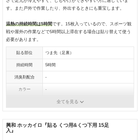
さで足元が冷えやすく、しもやけができやすい方に適していま
す。また戸外で作業したり、外出するときにも重宝します。
温熱の持続時間は5時間
です。15枚入っているので、スポーツ観
戦や屋外の作業などで5時間以上滞在する場合は貼り替えて使う
必要があります。
貼る部位
つま先（足裏）
持続時間
5時間
消臭剤配合
-
カラー
-
内容量
15足（30枚）
全てを見る
興和 ホッカイロ『貼る くつ用&くつ下用 15足
入』