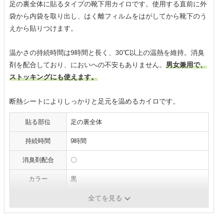
足の裏全体に貼るタイプの靴下用カイロです。使用する直前に外
袋から内袋を取り出し、はく離フィルムをはがしてから靴下のう
えから貼りつけます。
温かさの持続時間は9時間と長く、30℃以上の温熱を維持。消臭
剤を配合しており、においへの不安もありません。
男女兼用で、
ストッキングにも使えます。
断熱シートによりしっかりと足元を温めるカイロです。
貼る部位
足の裏全体
持続時間
9時間
消臭剤配合
〇
カラー
黒
内容量
3足（6枚）
全てを見る