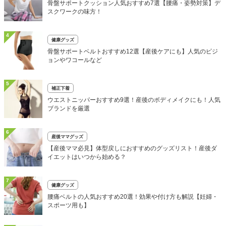
骨盤サポートクッション人気おすすめ7選【腰痛・姿勢対策】デ
スクワークの味方！
4
健康グッズ
骨盤サポートベルトおすすめ12選【産後ケアにも】人気のピジ
ョンやワコールなど
5
補正下着
ウエストニッパーおすすめ9選！産後のボディメイクにも！人気
ブランドを厳選
6
産後ママグッズ
【産後ママ必見】体型戻しにおすすめのグッズリスト！産後ダ
イエットはいつから始める？
7
健康グッズ
腰痛ベルトの人気おすすめ20選！効果や付け方も解説【妊婦・
スポーツ用も】