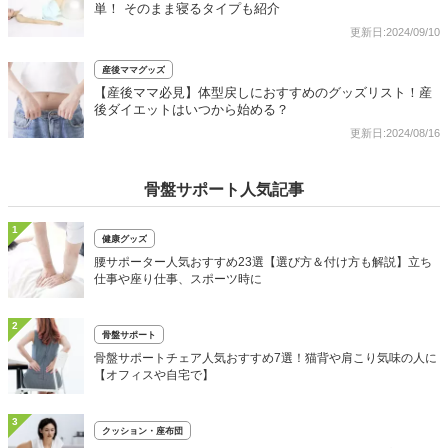
単！ そのまま寝るタイプも紹介
更新日:2024/09/10
産後ママグッズ
【産後ママ必見】体型戻しにおすすめのグッズリスト！産
後ダイエットはいつから始める？
更新日:2024/08/16
骨盤サポート人気記事
1
健康グッズ
腰サポーター人気おすすめ23選【選び方＆付け方も解説】立ち
仕事や座り仕事、スポーツ時に
2
骨盤サポート
骨盤サポートチェア人気おすすめ7選！猫背や肩こり気味の人に
【オフィスや自宅で】
3
クッション・座布団