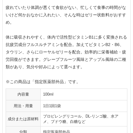
疲れていたり体調が悪くて食欲がない、忙しくて食事の時間がな
いけど何かおなかに入れたい、そんな時はゼリー状飲料がおすす
め。
体に吸収されやすく、体内で活性型ビタミンB1に多く変換される
抗疲労成分フルスルチアミンを配合。加えてビタミンB2・B6、
タウリン、さらにローヤルゼリーを配合。効率的に栄養補給・疲
労回復ができます。グレープフルーツ風味とアップル風味の二種
類があり、気分や好みによって選べます。
※この商品は「指定医薬部外品」です。
内容量
100ml
用法・用量
1日1回1袋
プロピレングリコール、DL-リンゴ酸、水ア
成分または原材料
メ、ブドウ糖、白糖など
分類
指定医薬部外品