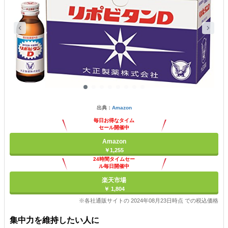
出典：
Amazon
毎日お得なタイム
セール開催中
Amazon
￥1,255
24時間タイムセー
ル毎日開催中
楽天市場
￥ 1,804
※各社通販サイトの 2024年08月23日時点 での税込価格
集中力を維持したい人に