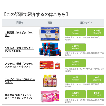
【この記事で紹介するのはこちら】
商品名
画像
購入サイト
1,444円
1,385円
大鵬薬品『チオビタゴール
Amazon
楽天市場
ド』
※各社通販サイトの 2024年08月23日時点 での税
込価格
3,452円
SOLIMO『栄養ドリンク リ
Amazon
オパミン3000』
※各社通販サイトの 2024年08月23日時点 での税
込価格
1,698円
アリナミン製薬『アリナミ
Amazon
ンメディカルバランス』
※各社通販サイトの 2024年08月23日時点 での税
込価格
676円
853円
エーザイ『チョコラBB ロー
Amazon
楽天市場
ヤル2』
※各社通販サイトの 2024年08月23日時点 での税
込価格
1,418円
1,754円
大正製薬 リポビタンシリー
Amazon
楽天市場
ズ『リポビタンファイン』
※各社通販サイトの 2024年08月23日時点 での税
込価格