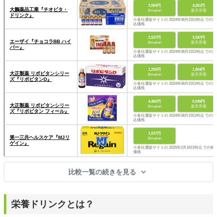
3,584円
4,261円
大鵬薬品工業『チオビタ・
Amazon
楽天市場
ドリンク』
※各社通販サイトの 2024年08月23日時点 での税
込価格
2,527円
3,347円
エーザイ『チョコラBB ハイ
Amazon
楽天市場
パー』
※各社通販サイトの 2024年08月23日時点 での税
込価格
1,255円
1,804円
大正製薬 リポビタンシリー
Amazon
楽天市場
ズ『リポビタンD』
※各社通販サイトの 2024年08月23日時点 での税
込価格
4,460円
5,049円
大正製薬 リポビタンシリー
Amazon
楽天市場
ズ『リポビタン フィール』
※各社通販サイトの 2024年08月23日時点 での税
込価格
1,027円
第一三共ヘルスケア『MJリ
Amazon
ゲイン』
※各社通販サイトの 2025年2月16日時点 での税
価格
比較一覧の続きを見る
栄養ドリンクとは？