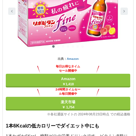
出典：
Amazon
毎日お得なタイム
セール開催中
Amazon
￥1,418
24時間タイムセー
ル毎日開催中
楽天市場
￥ 1,754
※各社通販サイトの 2024年08月23日時点 での税込価格
1本6Kcalの低カロリーでダイエット中にも
1本わずか6Kcal、糖類ゼロの栄養ドリンクです。ビタミンB群に