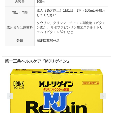
内容量
100ml
成人（15才以上）1日1回 1本（100mL)を服用
用法・用量
してください
タウリン、グリシン、チアミン硝化物（ビタミ
成分または原材料
ンB1）、リボフラビンリン酸エステルナトリ
ウム（ビタミンB2）など
分類
指定医薬部外品
第一三共ヘルスケア『MJリゲイン』