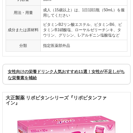
成人（15歳以上）は、1日1回1瓶（50mL）を服
用法・用量
用してください
ビタミンB2リン酸エステル、ビタミンB6、ビ
成分または原材料
タミンB1硝酸塩、ローヤルゼリーチンキ、タ
ウリン、グリシン、L-アルギニン塩酸塩など
分類
指定医薬部外品
女性向けの栄養ドリンク人気おすすめ11選！女性が不足しがち
な栄養素を補給
大正製薬 リポビタンシリーズ『リポビタンファ
イン』