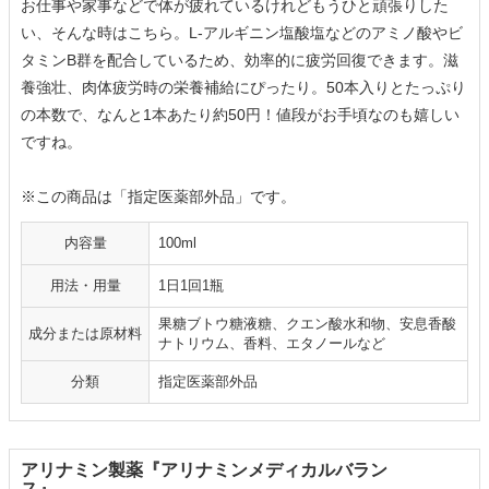
お仕事や家事などで体が疲れているけれどもうひと頑張りした
い、そんな時はこちら。L-アルギニン塩酸塩などのアミノ酸やビ
タミンB群を配合しているため、効率的に疲労回復できます。滋
養強壮、肉体疲労時の栄養補給にぴったり。50本入りとたっぷり
の本数で、なんと1本あたり約50円！値段がお手頃なのも嬉しい
ですね。
※この商品は「指定医薬部外品」です。
内容量
100ml
用法・用量
1日1回1瓶
果糖ブトウ糖液糖、クエン酸水和物、安息香酸
成分または原材料
ナトリウム、香料、エタノールなど
分類
指定医薬部外品
アリナミン製薬『アリナミンメディカルバラン
ス』