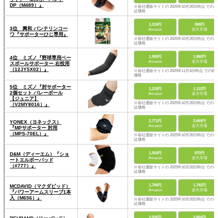
DP（M489）』
※各社通販サイトの 2025年10月20日時点 での税
込価格
1,019円
998円
3位 興和 バンテリンコー
Amazon
楽天市場
ワ『サポーターひじ専用』
※各社通販サイトの 2025年10月20日時点 での税
込価格
1,980円
1,980円
4位 ミズノ『野球専用ベー
Amazon
楽天市場
スボールサポーター 右投用
（12JY5X02）』
※各社通販サイトの 2025年11月4日時点 での税
価格
5位 ミズノ『肘サポーター
1,218円
1,122円
2個セット バレーボール
Amazon
楽天市場
【ジュニア】
※各社通販サイトの 2025年10月20日時点 での税
（V2MY8016）』
込価格
2,771円
2,669円
YONEX（ヨネックス）
Amazon
楽天市場
『MPサポーター 肘用
（MPS-70EL）』
※各社通販サイトの 2025年10月20日時点 での税
込価格
1,054円
870円
D&M（ディーエム）『ショ
Amazon
楽天市場
ートエルボーパッド
（#777）』
※各社通販サイトの 2025年10月20日時点 での税
込価格
1,784円
1,782円
MCDAVID（マクダビッド）
Amazon
楽天市場
『パワーアームスリーブ1本
入（M656）』
※各社通販サイトの 2025年10月20日時点 での税
込価格
2,926円
3,804円