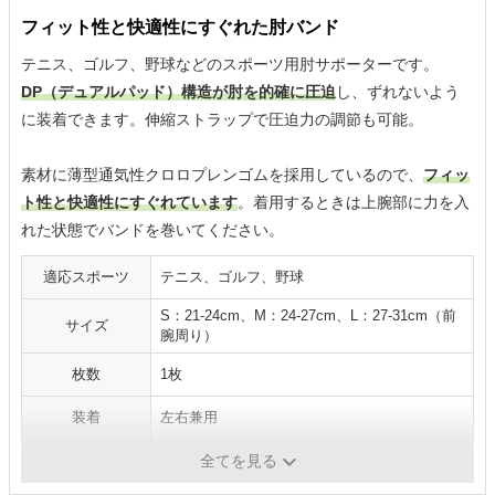
フィット性と快適性にすぐれた肘バンド
テニス、ゴルフ、野球などのスポーツ用肘サポーターです。
DP（デュアルパッド）構造が肘を的確に圧迫
し、ずれないよう
に装着できます。伸縮ストラップで圧迫力の調節も可能。
素材に薄型通気性クロロプレンゴムを採用しているので、
フィッ
ト性と快適性にすぐれています
。着用するときは上腕部に力を入
れた状態でバンドを巻いてください。
適応スポーツ
テニス、ゴルフ、野球
S：21-24cm、M：24-27cm、L：27-31cm（前
サイズ
腕周り）
枚数
1枚
装着
左右兼用
仕様
抗菌防臭加工
全てを見る