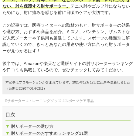
ない、肘を保護する肘サポーター。
テニス肘やゴルフ肘にならない
ためにも、肘に痛みを感じる前に日頃のケアが大切です。
この記事では、医療ライターへの取材のもと、肘サポーターの効果
や選び方、おすすめ商品を紹介。ミズノ、バンテリン、ザムストな
ど人気メーカーや子供用も厳選しています。スポーツの種類別に解
説していくので、きっとあなたの用途や使い方に合った肘サポータ
ーが見つかるはず！
後半では、Amazonや楽天など通販サイトの肘サポーターランキング
や口コミも掲載しているので、ぜひチェックしてみてください。
本記事はプロモーションが含まれています。2025年12月12日に記事を更新しました
（公開日2020年06月02日）
#サポーター
#トレーニンググッズ
#スポーツケア用品
目次
▼
肘サポーターの選び方
▼
肘サポーターのおすすめランキング11選