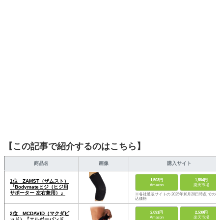
【この記事で紹介するのはこちら】
商品名
画像
購入サイト
1,503円
1,584円
1位 ZAMST（ザムスト）
Amazon
楽天市場
『Bodymateヒジ（ヒジ用
サポーター 左右兼用）』
※各社通販サイトの 2025年10月20日時点 での税
込価格
2,091円
2,530円
2位 MCDAVID（マクダビ
Amazon
楽天市場
ッド）『エルボーバンド