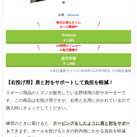
出典：
Amazon
毎日お得なタイム
セール開催中
Amazon
￥1,980
24時間タイムセー
ル毎日開催中
楽天市場
￥ 1,980
※各社通販サイトの 2025年11月4日時点 での税込価格
【右投げ用】肩と肘をサポートして負担を軽減！
スポーツ用品のミズノが販売している野球用の肘サポーターで
す。この商品は右投げ用ですが、右用と左用に分かれているので
購入時にチェックしてください。
練習のときに着けると、
テーピングをしたように肩と肘をサポー
ト
できます。ボールを投げるときの肘内側にかかる負担を軽減