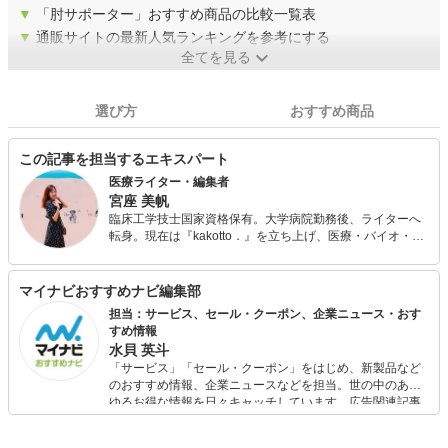
▼
「肘サポーター」おすすめ商品の比較一覧表
▼
通販サイトの最新人気ランキングを参考にする
全てを見る
選び方
おすすめ商品
この記事を担当するエキスパート
医療ライター・編集者
宮座 美帆
臨床工学技士国家資格保有。大学病院勤務後、ライターへ
転身。現在は『kakotto．』を立ち上げ、医療・バイオ・ヘ
ルスケア分野を中心に紙・WEB問わず執筆編集に携わって
います。「難しい話を分かりやすく」をモットーに、心を
じんわり温めるような記事作成をお届け。当サイトでは健
マイナビおすすめナビ編集部
康にかかわるグッズや医療機器などを紹介し、皆さまの健
担当：サービス、セール・クーポン、企業ニュース・おす
康増進のお手伝いを致します。
すめ情報
水貝 英斗
「サービス」「セール・クーポン」をはじめ、新製品など
のおすすめ情報、企業ニュースなどを担当。世の中のあら
ゆるお得な情報を日々キャッチしています。広告関連記事
の制作にも携わり、SEOの知見を活かし商品販促のプラン
ニングも行っています。