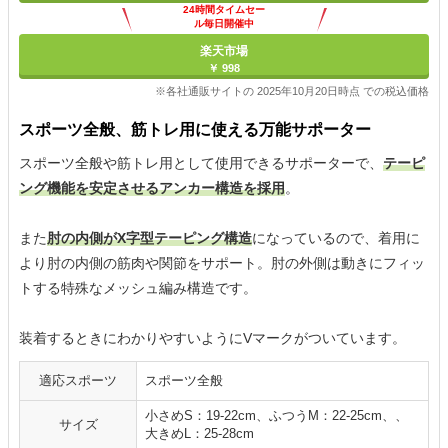
24時間タイムセー
ル毎日開催中
楽天市場
￥ 998
※各社通販サイトの 2025年10月20日時点 での税込価格
スポーツ全般、筋トレ用に使える万能サポーター
スポーツ全般や筋トレ用として使用できるサポーターで、
テーピ
ング機能を安定させるアンカー構造を採用
。
また
肘の内側がX字型テーピング構造
になっているので、着用に
より肘の内側の筋肉や関節をサポート。肘の外側は動きにフィッ
トする特殊なメッシュ編み構造です。
装着するときにわかりやすいようにVマークがついています。
適応スポーツ
スポーツ全般
小さめS：19-22cm、ふつうM：22-25cm、、
サイズ
大きめL：25-28cm