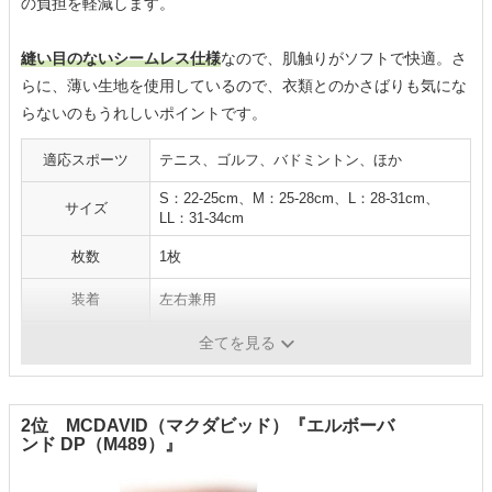
の負担を軽減します。
縫い目のないシームレス仕様
なので、肌触りがソフトで快適。さ
らに、薄い生地を使用しているので、衣類とのかさばりも気にな
らないのもうれしいポイントです。
適応スポーツ
テニス、ゴルフ、バドミントン、ほか
S：22-25cm、M：25-28cm、L：28-31cm、
サイズ
LL：31-34cm
枚数
1枚
装着
左右兼用
仕様
縫い目がないシームレス
全てを見る
2位 MCDAVID（マクダビッド）『エルボーバ
ンド DP（M489）』