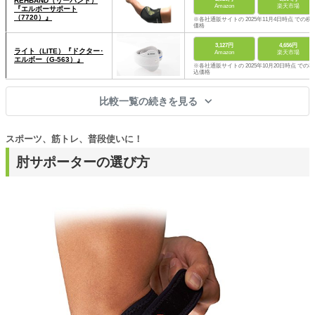
REHBAND（リーバンド）
Amazon
楽天市場
『エルボーサポート
（7720）』
※各社通販サイトの 2025年11月4日時点 での税
価格
3,127円
4,656円
ライト（LITE）『ドクター･
Amazon
楽天市場
エルボー（G-563）』
※各社通販サイトの 2025年10月20日時点 での税
込価格
比較一覧の続きを見る
スポーツ、筋トレ、普段使いに！
肘サポーターの選び方