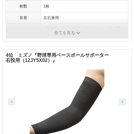
枚数
1枚
装着
左右兼用
X字型テーピング構造、特殊メッシュ編み構
仕様
全てを見る
造、アンカー構造
4位 ミズノ『野球専用ベースボールサポーター
右投用（12JY5X02）』