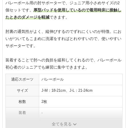
バレーボール用の肘サポーターで、ジュニア用小さめサイズの2
個セットです。
厚型パッドを使用しているので着用時床に接触し
たときのダメージを軽減
できます。
肘裏の通気性がよく、縦伸びするのでずれにくいのが特徴。にお
いがついてもこまめに洗濯をすればとれやすいので、使いやすい
サポーターです。
装着することで肘への負担を緩和してくれるので、バレーボール
初心者のジュニアでも練習に集中できますよ。
適応スポーツ
バレーボール
サイズ
J-M：18-21cm、J-L：21-24cm
枚数
2枚
装着
-
仕様
ジュニア用
全てを見る