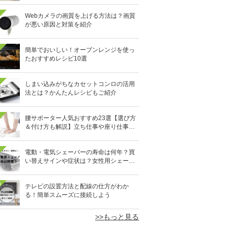
Webカメラの画質を上げる方法は？画質
が悪い原因と対策を紹介
簡単でおいしい！オーブンレンジを使っ
たおすすめレシピ10選
しまい込みがちなカセットコンロの活用
法とは？かんたんレシピもご紹介
腰サポーター人気おすすめ23選【選び方
＆付け方も解説】立ち仕事や座り仕事、
スポーツ時に
電動・電気シェーバーの寿命は何年？買
い替えサインや症状は？女性用シェーバ
ーも
0
テレビの設置方法と配線の仕方がわか
る！簡単スムーズに接続しよう
>>もっと見る