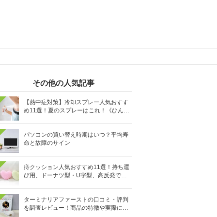
その他の人気記事
【熱中症対策】冷却スプレー人気おすす
め11選！夏のスプレーはこれ！《ひんや
り清涼続く》
パソコンの買い替え時期はいつ？平均寿
命と故障のサイン
痔クッション人気おすすめ11選！持ち運
び用、ドーナツ型・U字型、高反発で硬
めなどを厳選
ターミナリアファーストの口コミ・評判
を調査レビュー！商品の特徴や実際に飲
んでみた効果、感想を徹底調査！