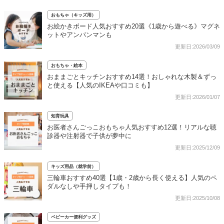
おもちゃ（キッズ用）
お絵かきボード人気おすすめ20選《1歳から遊べる》マグネ
ットやアンパンマンも
更新日:2026/03/09
おもちゃ・絵本
おままごとキッチンおすすめ14選！おしゃれな木製＆ずっ
と使える【人気のIKEAや口コミも】
更新日:2026/01/07
知育玩具
お医者さんごっこおもちゃ人気おすすめ12選！リアルな聴
診器や注射器で子供が夢中に
更新日:2025/12/09
キッズ用品（就学前）
三輪車おすすめ40選【1歳・2歳から長く使える】人気のペ
ダルなしや手押しタイプも！
更新日:2025/10/08
ベビーカー便利グッズ