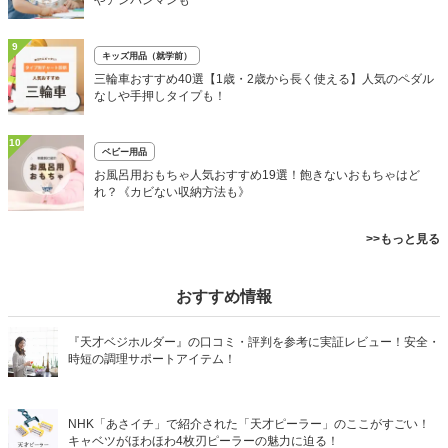
やアンパンマンも
9
キッズ用品（就学前）
三輪車おすすめ40選【1歳・2歳から長く使える】人気のペダル
なしや手押しタイプも！
10
ベビー用品
お風呂用おもちゃ人気おすすめ19選！飽きないおもちゃはど
れ？《カビない収納方法も》
>>もっと見る
おすすめ情報
『天才ベジホルダー』の口コミ・評判を参考に実証レビュー！安全・
時短の調理サポートアイテム！
NHK「あさイチ」で紹介された「天才ピーラー」のここがすごい！
キャベツがほわほわ4枚刃ピーラーの魅力に迫る！