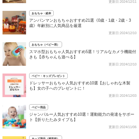
更新日:2024/12/11
おもちゃ・絵本
アンパンマンおもちゃおすすめ21選《0歳・1歳・2歳・3
歳》年齢別に人気商品を厳選
更新日:2024/12/10
おもちゃ（ベビー用）
スマホ型おもちゃ人気おすすめ5選！リアルなカメラ機能付
きも【赤ちゃんも遊べる】
更新日:2024/12/10
ベビー・キッズプレゼント
ドレッサーおもちゃ人気おすすめ10選【おしゃれな木製
も】女の子へのプレゼントに！
更新日:2024/12/03
ベビー用品
ジャンパルー人気おすすめ10選！運動能力の発達をサポー
ト【折りたたみタイプも】
更新日:2024/11/06
キッズ用品（就学前）