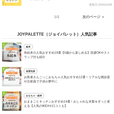
更新日:2024/10/28
1/2
次のページ ＞
JOYPALETTE（ジョイパレット）人気記事
1
絵本
布絵本の人気おすすめ19選【0歳から楽しめる】洗濯OKやスト
ラップ付も紹介
2
知育玩具
お医者さんごっこおもちゃ人気おすすめ12選！リアルな聴診器
や注射器で子供が夢中に
3
おもちゃ・絵本
おままごとキッチンおすすめ14選！おしゃれな木製＆ずっと使
える【人気のIKEAや口コミも】