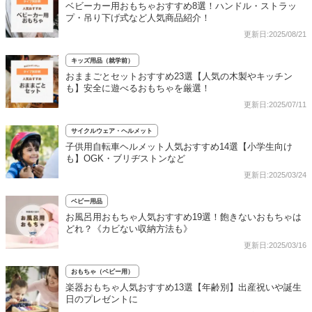
ベビーカー用おもちゃおすすめ8選！ハンドル・ストラッ
プ・吊り下げ式など人気商品紹介！
更新日:2025/08/21
キッズ用品（就学前）
おままごとセットおすすめ23選【人気の木製やキッチン
も】安全に遊べるおもちゃを厳選！
更新日:2025/07/11
サイクルウェア・ヘルメット
子供用自転車ヘルメット人気おすすめ14選【小学生向け
も】OGK・ブリヂストンなど
更新日:2025/03/24
ベビー用品
お風呂用おもちゃ人気おすすめ19選！飽きないおもちゃは
どれ？《カビない収納方法も》
更新日:2025/03/16
おもちゃ（ベビー用）
楽器おもちゃ人気おすすめ13選【年齢別】出産祝いや誕生
日のプレゼントに