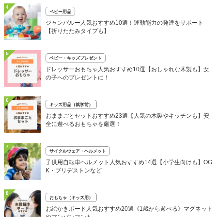
4
ベビー用品
ジャンパルー人気おすすめ10選！運動能力の発達をサポート
【折りたたみタイプも】
5
ベビー・キッズプレゼント
ドレッサーおもちゃ人気おすすめ10選【おしゃれな木製も】女
の子へのプレゼントに！
6
キッズ用品（就学前）
おままごとセットおすすめ23選【人気の木製やキッチンも】安
全に遊べるおもちゃを厳選！
7
サイクルウェア・ヘルメット
子供用自転車ヘルメット人気おすすめ14選【小学生向けも】OG
K・ブリヂストンなど
8
おもちゃ（キッズ用）
お絵かきボード人気おすすめ20選《1歳から遊べる》マグネット