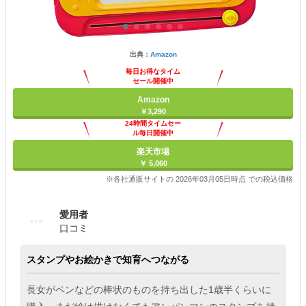
出典：
Amazon
毎日お得なタイム
セール開催中
Amazon
￥3,290
24時間タイムセー
ル毎日開催中
楽天市場
￥ 5,060
※各社通販サイトの 2026年03月05日時点 での税込価格
愛用者
口コミ
スタンプやお絵かきで知育へつながる
長女がペンなどの棒状のものを持ち出した1歳半くらいに