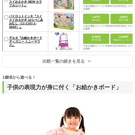
Amazon
楽天市場
スイおえかき NEW カラ
フルシート』
※各社通販サイトの 2026年03月05日時点 での税
込価格
パイロットインキ『スイ
2,427円
3,665円
スイおえかき はらぺこあ
Amazon
楽天市場
おむし（11-1101-1-
※各社通販サイトの 2026年03月05日時点 での税
4600）』
込価格
15,900円
15,900円
デルタ『お絵かきボード
楽天市場
Yahoo!ショッピング
ディズニー ミニーマウ
ス』
※各社通販サイトの 2026年03月05日時点 での税
込価格
比較一覧の続きを見る
1歳頃から遊べる！
子供の表現力が身に付く「お絵かきボード」