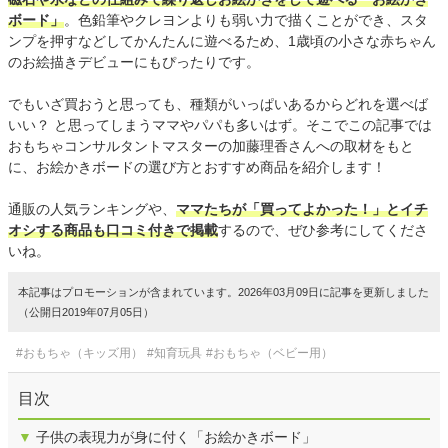
ボード」
。色鉛筆やクレヨンよりも弱い力で描くことができ、スタ
ンプを押すなどしてかんたんに遊べるため、1歳頃の小さな赤ちゃん
のお絵描きデビューにもぴったりです。
でもいざ買おうと思っても、種類がいっぱいあるからどれを選べば
いい？ と思ってしまうママやパパも多いはず。そこでこの記事では
おもちゃコンサルタントマスターの加藤理香さんへの取材をもと
に、お絵かきボードの選び方とおすすめ商品を紹介します！
通販の人気ランキングや、
ママたちが「買ってよかった！」とイチ
オシする商品も口コミ付きで掲載
するので、ぜひ参考にしてくださ
いね。
本記事はプロモーションが含まれています。2026年03月09日に記事を更新しました
（公開日2019年07月05日）
#おもちゃ（キッズ用）
#知育玩具
#おもちゃ（ベビー用）
目次
▼
子供の表現力が身に付く「お絵かきボード」