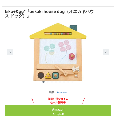
kiko+&gg*『oekaki house dog（オエカキハウ
ス ドッグ）』
出典：
Amazon
毎日お得なタイム
セール開催中
Amazon
￥10,450