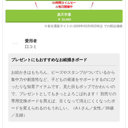
24時間タイムセー
ル毎日開催中
楽天市場
￥ 10,450
※各社通販サイトの 2026年03月05日時点 での税込価格
愛用者
口コミ
プレゼントにもおすすめなお絵描きボード
お絵かきはもちろん、ビーズやスタンプがついているから
集中力や創造性など、子どもの発達をサポートするのにぴ
ったりな知育アイテムです。見た目もポップでかわいいの
で、プレゼントとしてもきっとよろこばれます！ 別売りの
専用交換ボードを買えば、古くなって消えにくくなったボ
ードを変えられるのもうれしい。（A.I.さん／女性／38歳
／主婦）