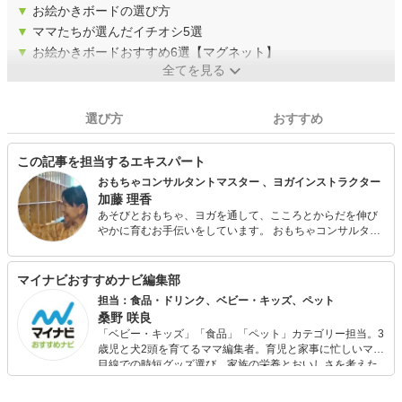
▼
お絵かきボードの選び方
▼
ママたちが選んだイチオシ5選
▼
お絵かきボードおすすめ6選【マグネット】
全てを見る
選び方
おすすめ
この記事を担当するエキスパート
おもちゃコンサルタントマスター 、ヨガインストラクター
加藤 理香
あそびとおもちゃ、ヨガを通して、こころとからだを伸び
やかに育むお手伝いをしています。 おもちゃコンサルタン
トとして、音あそびおはなしあそびのパフォーマーとし
て、全国各地に出向いて活動しています。おもちゃだけで
なく、わらべうたあそびや手作りおもちゃなど、さまざま
マイナビおすすめナビ編集部
なあそびのコンテンツを展開中。 ヨガインストラクターと
担当：食品・ドリンク、ベビー・キッズ、ペット
して、健やかなからだづくりや、親と子のふれあい、抱っ
桑野 咲良
ことおんぶ、からだ遊びなどの講座も開催。 赤ちゃんから
「ベビー・キッズ」「食品」「ペット」カテゴリー担当。3
高齢者までを対象にして、「たのしい」「ここち良い」
歳児と犬2頭を育てるママ編集者。育児と家事に忙しいママ
「だいすき」をテーマに活動しています。 おもちゃコンサ
目線での時短グッズ選び、家族の栄養とおいしさを考えた
ルタントマスター、ベビーヨガインストラクター、マタニ
食品選び、束の間のリラックスタイムを楽しむためのスイ
ティヨガインストラクター、骨盤調整ヨガインストラクタ
ーツ選びに自信あり。鋭い目線で商品を見極め、少しでも
ー、日本産精油アドバイザー、木育インストラクター、ア