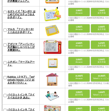
がき教室ジュニア』
※各社通販サイトの 2026年03月05日時点 での税
込価格
3,980円
7,808円
セガトイズ『モンポケ は
Amazon
楽天市場
じめてのピカチュウおえ
かきボード』
※各社通販サイトの 2026年03月05日時点 での税
込価格
1,082円
2,025円
マルカ 『ファンターネ!
Amazon
楽天市場
ミニおえかきボード』
※各社通販サイトの 2026年03月05日時点 での税
込価格
4,945円
5,470円
アガツマ『アンパンマン
Amazon
楽天市場
天才脳おしゃべりらくが
き教室DX』
※各社通販サイトの 2026年03月05日時点 での税
込価格
3,050円
3,300円
ニチガン『マーブルアー
Amazon
楽天市場
ト』
※各社通販サイトの 2026年03月05日時点 での税
込価格
10,450円
10,450円
Kukkia（クキア）『gg*
Amazon
Yahoo!ショッピング
oekaki house（ジジ お
えかきハウス）』
※各社通販サイトの 2026年3月6日時点 での税込
価格
3,850円
3,424円
パイロットインキ『スイ
楽天市場
Yahoo!ショッピング
スイおえかき あお』
※各社通販サイトの 2026年03月05日時点 での税
込価格
4,980円
6,589円
パイロットインキ『スイ