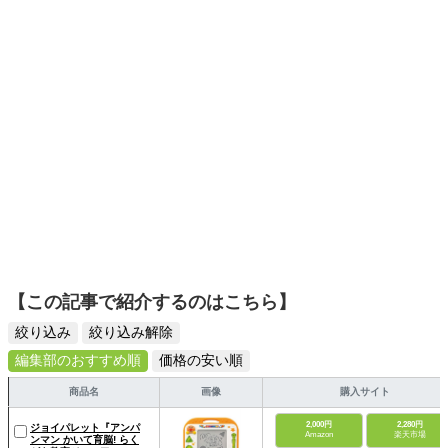
日々の生活が豊かになるものを紹介します。
クティビティインストラクター、プロジェクトワイルドエ
デュケーター、ネイチャーゲームリーダー、ぎふ木育指導
員
【この記事で紹介するのはこちら】
絞り込み
絞り込み解除
編集部のおすすめ順
価格の安い順
商品名
画像
購入サイト
2,000円
2,280円
ジョイパレット『アンパ
Amazon
楽天市場
ンマン かいて育脳! らく