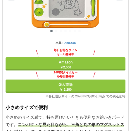
出典：
Amazon
毎日お得なタイム
セール開催中
Amazon
￥2,000
24時間タイムセー
ル毎日開催中
楽天市場
￥ 2,280
※各社通販サイトの 2026年03月05日時点 での税込価格
小さめサイズで便利
小さめのサイズ感で、持ち運びたいときも便利なお絵かきボード
です。
コンパクトな見た目ながら、三角と丸の形のマグネットス