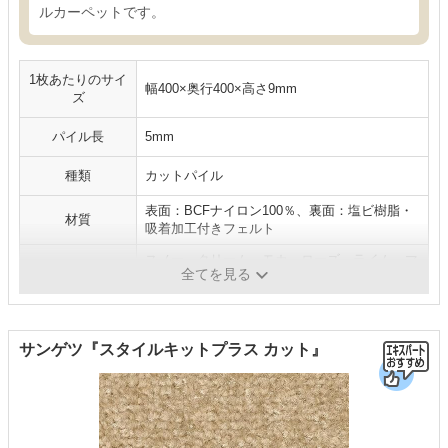
ルカーペットです。
1枚あたりのサイ
幅400×奥行400×高さ9mm
ズ
パイル長
5mm
種類
カットパイル
表面：BCFナイロン100％、裏面：塩ビ樹脂・
材質
吸着加工付きフェルト
スノー、クリーム、モカ、ローズ、ライム、マ
カラー
全てを見る
リン
サンゲツ『スタイルキットプラス カット』