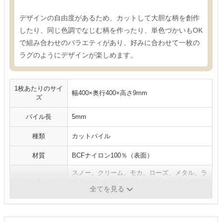
デザインの自由度があるため、カットして大胆な柄を創作
したり、同じ色調でなじむ柄を作ったり、単色づかいもOK
で組み合わせのバラエティがあり、好みに合わせて一枚の
ラグのようにデザインが楽しめます。
1枚あたりのサイ
幅400×奥行400×高さ9mm
ズ
パイル長
5mm
種類
カットパイル
材質
BCFナイロン100％（表面）
スノー、クリーム、モカ、ローズ、メタル、ラ
カラー
イム、インク、マリン、ピーチ、バナナ、マロ
全てを見る
ン、ダイダイ、チョコ、ラムネ