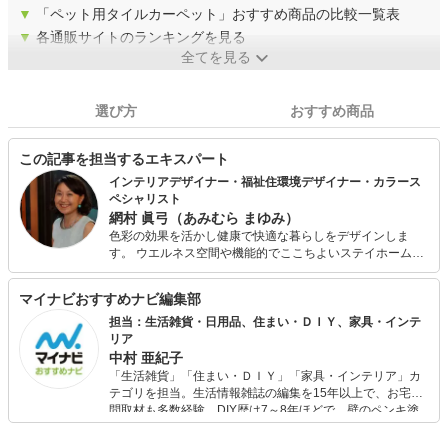
▼
「ペット用タイルカーペット」おすすめ商品の比較一覧表
▼
各通販サイトのランキングを見る
全てを見る
選び方
おすすめ商品
この記事を担当するエキスパート
インテリアデザイナー・福祉住環境デザイナー・カラース
ペシャリスト
網村 眞弓（あみむら まゆみ）
色彩の効果を活かし健康で快適な暮らしをデザインしま
す。 ウエルネス空間や機能的でここちよいステイホーム空
間、ホテルライクなデザインや最新トレンドを取り入れた
素敵な空間づくりを得意としています。 都市型高齢者専用
マイナビおすすめナビ編集部
賃貸住宅第一号の開発や、厚生省の助成事業で色彩やイン
テリアによる効果を検証に携わる。日本ＩＢＭ研究所、世
担当：生活雑貨・日用品、住まい・ＤＩＹ、家具・インテ
界2位広告代理店グレイ・インターナショナルでメディアプ
リア
ラ二ング、スワロフスキーでブランディングを行い、英国
中村 亜紀子
やスイスに修学。レマン湖畔の邸宅など手掛け、現在は
「生活雑貨」「住まい・ＤＩＹ」「家具・インテリア」カ
Color Design Firm代表としてインテリアやカラーのデザイ
テゴリを担当。生活情報雑誌の編集を15年以上で、お宅訪
ンやコンサルティングを行う。 メディア出演、講演・セミ
問取材も多数経験。DIY歴は7～8年ほどで、壁のペンキ塗
ナー、執筆多数。英語での対応も可能です。
りや壁紙チェンジなどもチャレンジ済み。初心者でもモノ
選びがしやすい記事をお届けします！