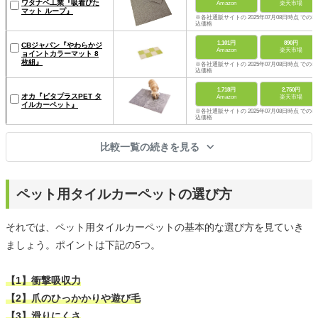
ワタナベ工業『吸着ぴた
Amazon
楽天市場
マット ループ』
※各社通販サイトの 2025年07月08日時点 での税
込価格
1,101円
890円
CBジャパン『やわらかジ
Amazon
楽天市場
ョイントカラーマット 8
枚組』
※各社通販サイトの 2025年07月08日時点 での税
込価格
1,718円
2,750円
オカ『ピタプラスPET タ
Amazon
楽天市場
イルカーペット』
※各社通販サイトの 2025年07月08日時点 での税
込価格
比較一覧の続きを見る
ペット用タイルカーペットの選び方
それでは、ペット用タイルカーペットの基本的な選び方を見ていき
ましょう。ポイントは下記の5つ。
【1】衝撃吸収力
【2】爪のひっかかりや遊び毛
【3】滑りにくさ