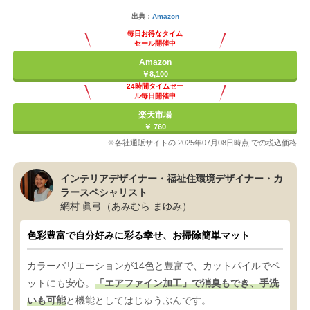
出典：
Amazon
毎日お得なタイム
セール開催中
Amazon
￥8,100
24時間タイムセー
ル毎日開催中
楽天市場
￥ 760
※各社通販サイトの 2025年07月08日時点 での税込価格
インテリアデザイナー・福祉住環境デザイナー・カ
ラースペシャリスト
網村 眞弓（あみむら まゆみ）
色彩豊富で自分好みに彩る幸せ、お掃除簡単マット
カラーバリエーションが14色と豊富で、カットパイルでペ
ットにも安心。
「エアファイン加工」で消臭もでき、手洗
いも可能
と機能としてはじゅうぶんです。