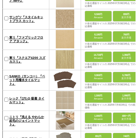
ア WPF』
※各社通販サイトの 2025年07月08日時点 での税
込価格
9,500円
899円
サンゲツ『スタイルキッ
Amazon
楽天市場
トプラス カット』
※各社通販サイトの 2025年07月08日時点 での税
込価格
8,100円
760円
東リ『ファブリックフロ
Amazon
楽天市場
ア アタック』
※各社通販サイトの 2025年07月08日時点 での税
込価格
14,718円
1,366円
東リ『スクエア4200 スズ
Amazon
楽天市場
カスリ』
※各社通販サイトの 2025年07月08日時点 での税
込価格
3,869円
5,780円
SANKO（サンコー）『ペ
Amazon
楽天市場
ット用撥水タイルマッ
ト』
※各社通販サイトの 2025年07月08日時点 での税
込価格
1,500円
1,990円
レック『ぴたQ 吸着 タイ
Amazon
楽天市場
ルマット』
※各社通販サイトの 2025年7月9日時点 での税込
価格
1,000円
400〜円
ニトリ『洗える やわらか
Amazon
楽天市場
起毛のジョイントマッ
ト』
※各社通販サイトの 2025年07月08日時点 での税
込価格
891円
740円