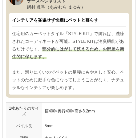
ラースペシャリスト
網村 眞弓（あみむら まゆみ）
インテリアを妥協せず快適にペットと暮らす
住宅用のカーペットタイル「STYLE KIT」で飾れば、洗練
されたコーディネートが可能。STYLE KITは消臭機能があ
るだけでなく、
部分的にはがして洗えるため、お部屋を衛
生的に保ちます。
また、滑りにくいのでペットの足腰にもやさしく安心。ペ
ットのために派手な色になってしまうことがなく、ナチュ
ラルなインテリアが楽しめます。
1枚あたりのサイ
幅400×奥行400×高さ8.2mm
ズ
パイル長
5mm
種類
カットパイル