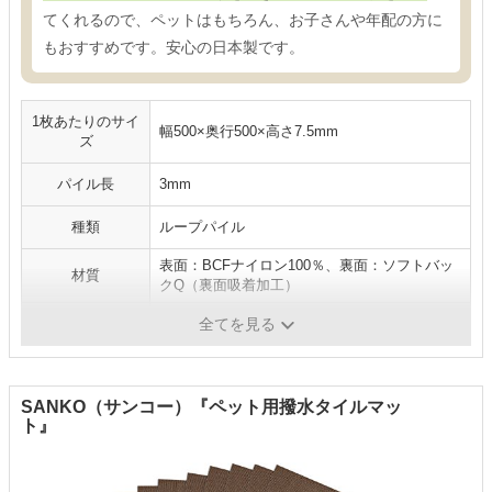
てくれるので、ペットはもちろん、お子さんや年配の方に
もおすすめです。安心の日本製です。
1枚あたりのサイ
幅500×奥行500×高さ7.5mm
ズ
パイル長
3mm
種類
ループパイル
表面：BCFナイロン100％、裏面：ソフトバッ
材質
クQ（裏面吸着加工）
カラー
ホワイト、グレー、ベージュ、ブラック
全てを見る
SANKO（サンコー）『ペット用撥水タイルマッ
ト』