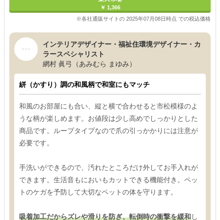
￥ 1,366
※各社通販サイトの 2025年07月08日時点 での税込価格
インテリアデザイナー・福祉住環境デザイナー・カ
ラースペシャリスト
網村 眞弓（あみむら まゆみ）
絣（かすり）調の和風柄で和室にもマッチ
和風のお部屋にも合い、縦と横で合わせると市松模様のよ
うな柄が楽しめます。お値段は少し高めでしっかりとした
商品です。ループタイプなので爪の引っかかりには注意が
必要です。
手洗いができるので、汚れたところだけ外してお手入れが
できます。生活音もにおいもカットできる機能付き。ペッ
トのケガを予防して大切なペットの体を守ります。
吸着加工だからズレや滑りを防ぎ、転倒時の衝撃を緩和
し