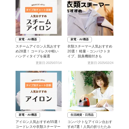
家電・AV機器
家電・AV機器
スチームアイロン人気おすす
衣類スチーマー人気おすすめ
め28選！ コードレスや軽い
20選！ 軽量・コンパクトタ
ハンディタイプを厳選
イプ、脱臭機能付きも
更新日:2025/07/14
更新日:2025/02/24
家電・AV機器
生活雑貨・日用品
アイロン人気おすすめ55選！
コンパクトなアイロン台おす
コードレスや衣類スチーマー
すめ7選！人気の折りたたみ