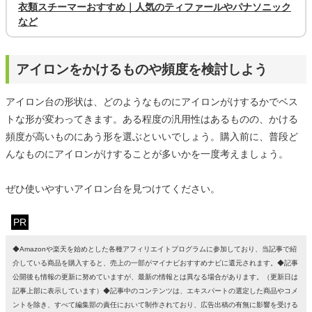
衣類スチーマーおすすめ｜人気のティファールやパナソニック
など
アイロンをかけるものや頻度を検討しよう
アイロン台の形状は、どのようなものにアイロンがけするかでベス
トな形が変わってきます。ある程度の汎用性はあるものの、かける
頻度が高いものにあう形を選ぶといいでしょう。購入前に、普段ど
んなものにアイロンがけすることが多いかを一度考えましょう。
ぜひ使いやすいアイロン台を見つけてください。
PR
◆Amazonや楽天を始めとした各種アフィリエイトプログラムに参加しており、当記事で紹
介している商品を購入すると、売上の一部がマイナビおすすめナビに還元されます。◆記事
公開後も情報の更新に努めていますが、最新の情報とは異なる場合があります。（更新日は
記事上部に表示しています）◆記事中のコンテンツは、エキスパートの選定した商品やコメ
ントを除き、すべて編集部の責任において制作されており、広告出稿の有無に影響を受ける