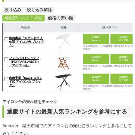
絞り込み
絞り込み解除
編集部のおすすめ順
価格の安い順
商品名
画像
購入サイト
5,980円
5,500円
山崎実業『スタンド式 人
Amazon
楽天市場
体型 アイロン台 プレミア
ム』
※各社通販サイトの 2024年12月25日時点 での税
込価格
28,300円
28,300円
フォッパぺドレッティ
Amazon
楽天市場
（FOPPAPEDRETTI）
『アイロン台』
※各社通販サイトの 2024年12月25日時点 での税
込価格
16,500円
16,500円
山崎実業『tower スタン
Amazon
楽天市場
ド式 アイロン台 ブラッ
ク』
※各社通販サイトの 2024年12月25日時点 での税
込価格
アイロン台の売れ筋をチェック
通販サイトの最新人気ランキングを参考にする
Amazon、楽天市場でのアイロン台の売れ筋ランキングも参考にして
みてください。