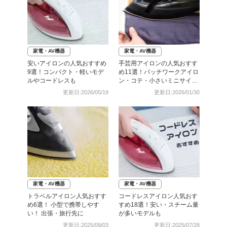
家電・AV機器
家電・AV機器
安いアイロンの人気おすすめ
手芸用アイロンの人気おすす
9選！コンパクト・軽いモデ
め11選！パッチワークアイロ
ルやコードレスも
ン・コテ・小さいミニサイズ
も
更新日:2026/05/19
更新日:2026/01/30
家電・AV機器
家電・AV機器
トラベルアイロン人気おすす
コードレスアイロン人気おす
め6選！ 小型で携帯しやす
すめ18選！安い・スチーム量
い！ 出張・旅行先に
が多いモデルも
更新日:2025/09/03
更新日:2025/07/28