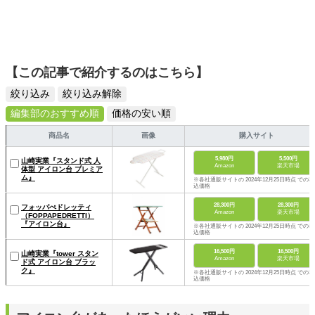
【この記事で紹介するのはこちら】
絞り込み
絞り込み解除
編集部のおすすめ順
価格の安い順
商品名
画像
購入サイト
5,980円
5,500円
山崎実業『スタンド式 人
Amazon
楽天市場
体型 アイロン台 プレミア
ム』
※各社通販サイトの 2024年12月25日時点 での税
込価格
28,300円
28,300円
フォッパぺドレッティ
Amazon
楽天市場
（FOPPAPEDRETTI）
『アイロン台』
※各社通販サイトの 2024年12月25日時点 での税
込価格
16,500円
16,500円
山崎実業『tower スタン
Amazon
楽天市場
ド式 アイロン台 ブラッ
ク』
※各社通販サイトの 2024年12月25日時点 での税
込価格