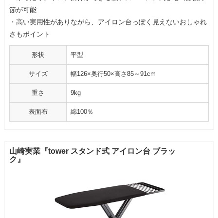
節が可能
・高い実用性がありながら、アイロン台っぽく見えないおしゃれ
さもポイント
形状
平型
サイズ
幅126×奥行50×高さ85～91cm
重さ
9kg
表面布
綿100％
山崎実業『tower スタンド式 アイロン台 ブラッ
ク』