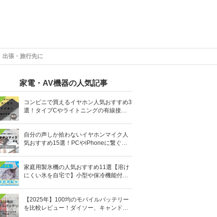
 出張・旅行先に
家電・AV機器の人気記事
コンビニで買えるイヤホン人気おすすめ3
選！タイプCやライトニングの有線接続
タイプも
自分の声しか拾わないイヤホンマイク人
気おすすめ15選！PCやiPhoneに繋ぐ有
線など
家庭用製氷機の人気おすすめ11選【溶け
にくい氷を自宅で】小型や保冷機能付き
も
【2025年】100均のモバイルバッテリー
を比較レビュー！ダイソー、キャンドゥ
どっちがいい？