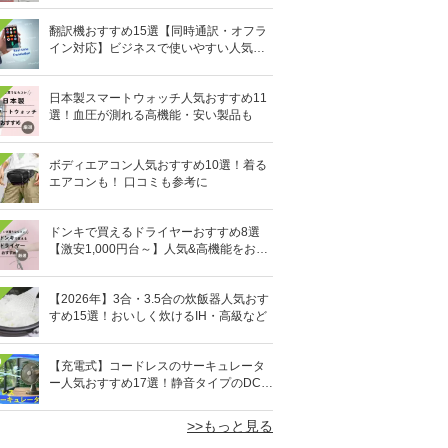
翻訳機おすすめ15選【同時通訳・オフラ
イン対応】ビジネスで使いやすい人気の
イヤホン型も
日本製スマートウォッチ人気おすすめ11
選！血圧が測れる高機能・安い製品も
ボディエアコン人気おすすめ10選！着る
エアコンも！ 口コミも参考に
ドンキで買えるドライヤーおすすめ8選
【激安1,000円台～】人気&高機能をお得
にゲット！
【2026年】3合・3.5合の炊飯器人気おす
すめ15選！おいしく炊けるIH・高級など
0
【充電式】コードレスのサーキュレータ
ー人気おすすめ17選！静音タイプのDCモ
ーターも
>>もっと見る