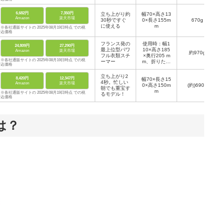
6,682円
7,350円
立ち上がり約
幅70×高さ13
Amazon
楽天市場
30秒ですぐ
0×長さ155m
670g
に使える
m
※各社通販サイトの 2025年08月19日時点 での税
込価格
フランス発の
使用時：幅1
24,809円
27,290円
最上位型パワ
10×高さ185
Amazon
楽天市場
約970g
フル衣類スチ
×奥行205 m
※各社通販サイトの 2025年08月19日時点 での税
ーマー
m、折りたた
込価格
み時：幅110
×高さ183×奥
立ち上がり2
8,420円
12,347円
幅70×長さ15
行115 mm
4秒。忙しい
Amazon
楽天市場
0×高さ150m
(約)690g
朝でも重宝す
m
※各社通販サイトの 2025年08月19日時点 での税
るモデル！
込価格
は？