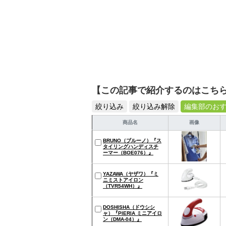
【この記事で紹介するのはこち
絞り込み
絞り込み解除
編集部のお
商品名
画像
BRUNO（ブルーノ）『ス
タイリングハンディスチ
ーマー（BOE076）』
YAZAWA（ヤザワ）『ミ
ニミストアイロン
（TVR54WH）』
DOSHISHA（ドウシシ
ャ）『PIERIA ミニアイロ
ン（DMA-04）』