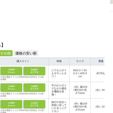
ら】
すすめ順
価格の安い順
購入サイト
特徴
サイズ
重量
7,000円
8,250円
シワもニオイ
W16.2 × D1
Amazon
楽天市場
もササッとオ
2.4 × H25.5
約750g
フ！
cm
※各社通販サイトの 2025年08月19日時点 での税
込価格
手のひらサイ
1,764円
2,369円
（約）幅103
ズながら霧吹
Amazon
楽天市場
×奥行63×高
（約）185g
き機能を装
さ73mm
※各社通販サイトの 2025年08月19日時点 での税
備！
込価格
旅行や会社へ
1,750円
2,311円
（約）幅100
気軽に持って
Amazon
楽天市場
×奥行63×高
（約）246g
いけるミニア
さ51mm
※各社通販サイトの 2025年08月19日時点 での税
イロン
込価格