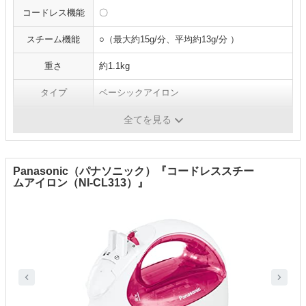
コードレス機能
〇
スチーム機能
○（最大約15g/分、平均約13g/分 ）
重さ
約1.1kg
タイプ
ベーシックアイロン
付属品
スタンド
全てを見る
Panasonic（パナソニック）『コードレススチー
ムアイロン（NI-CL313）』