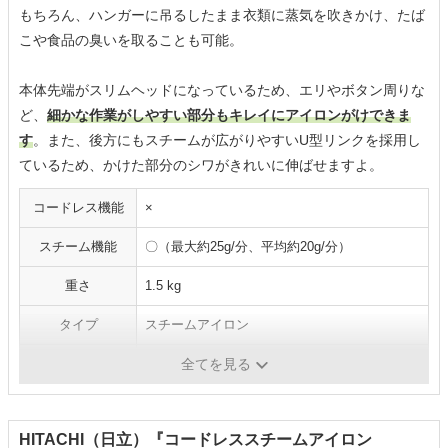
もちろん、ハンガーに吊るしたまま衣類に蒸気を吹きかけ、たば
こや食品の臭いを取ることも可能。
本体先端がスリムヘッドになっているため、エリやボタン周りな
ど、
細かな作業がしやすい部分もキレイにアイロンがけできま
す
。また、後方にもスチームが広がりやすいU型リンクを採用し
ているため、かけた部分のシワがきれいに伸ばせますよ。
コードレス機能
×
スチーム機能
〇（最大約25g/分、平均約20g/分）
重さ
1.5 kg
タイプ
スチームアイロン
付属品
-
全てを見る
HITACHI（日立）『コードレススチームアイロン