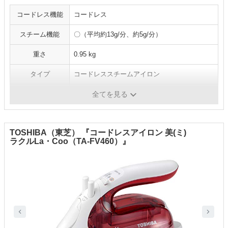
コードレス機能
コードレス
スチーム機能
〇（平均約13g/分、約5g/分）
重さ
0.95 kg
タイプ
コードレススチームアイロン
付属品
-
全てを見る
TOSHIBA（東芝） 『コードレスアイロン 美(ミ)
ラクルLa・Coo（TA-FV460）』