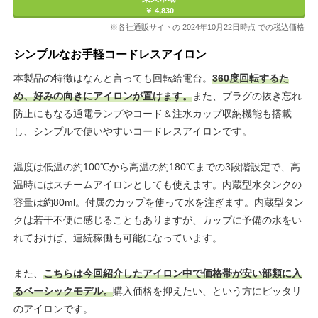
￥ 4,830
※各社通販サイトの 2024年10月22日時点 での税込価格
シンプルなお手軽コードレスアイロン
本製品の特徴はなんと言っても回転給電台。
360度回転するた
め、好みの向きにアイロンが置けます。
また、プラグの抜き忘れ
防止にもなる通電ランプやコード＆注水カップ収納機能も搭載
し、シンプルで使いやすいコードレスアイロンです。
温度は低温の約100℃から高温の約180℃までの3段階設定で、高
温時にはスチームアイロンとしても使えます。内蔵型水タンクの
容量は約80ml。付属のカップを使って水を注ぎます。内蔵型タン
クは若干不便に感じることもありますが、カップに予備の水をい
れておけば、連続稼働も可能になっています。
また、
こちらは今回紹介したアイロン中で価格帯が安い部類に入
るベーシックモデル。
購入価格を抑えたい、という方にピッタリ
のアイロンです。