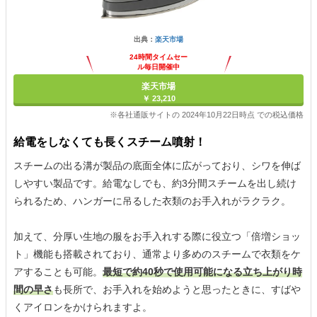
出典：
楽天市場
24時間タイムセー
ル毎日開催中
楽天市場
￥ 23,210
※各社通販サイトの 2024年10月22日時点 での税込価格
給電をしなくても長くスチーム噴射！
スチームの出る溝が製品の底面全体に広がっており、シワを伸ば
しやすい製品です。給電なしでも、約3分間スチームを出し続け
られるため、ハンガーに吊るした衣類のお手入れがラクラク。
加えて、分厚い生地の服をお手入れする際に役立つ「倍増ショッ
ト」機能も搭載されており、通常より多めのスチームで衣類をケ
アすることも可能。
最短で約40秒で使用可能になる立ち上がり時
間の早さ
も長所で、お手入れを始めようと思ったときに、すばや
くアイロンをかけられますよ。