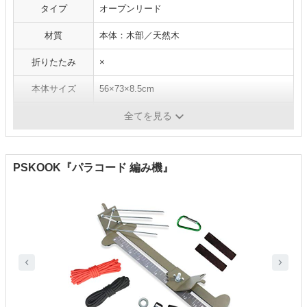
タイプ
オープンリード
材質
本体：木部／天然木
折りたたみ
×
本体サイズ
56×73×8.5cm
織り幅
40cm
全てを見る
PSKOOK『パラコード 編み機』