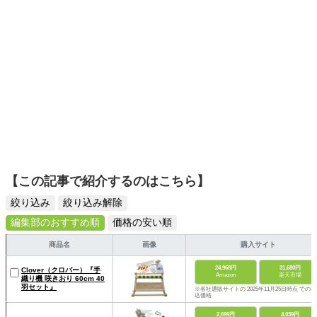
【この記事で紹介するのはこちら】
絞り込み
絞り込み解除
編集部のおすすめ順
価格の安い順
商品名
画像
購入サイト
24,968円
31,680円
Clover（クロバー）『手
Amazon
楽天市場
織り機 咲きおり 60cm 40
羽セット』
※各社通販サイトの 2025年11月25日時点 での税
込価格
2,699円
4,039円