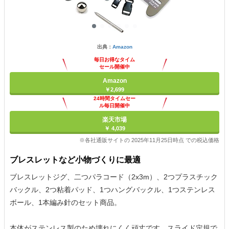
出典：
Amazon
毎日お得なタイム
セール開催中
Amazon
￥2,699
24時間タイムセー
ル毎日開催中
楽天市場
￥ 4,039
※各社通販サイトの 2025年11月25日時点 での税込価格
ブレスレットなど小物づくりに最適
ブレスレットジグ、二つパラコード（2x3m）、2つプラスチック
バックル、2つ粘着パッド、1つハングバックル、1つステンレス
ボール、1本編み針のセット商品。
本体がステンレス製のため壊れにくく頑丈です。スライド定規で