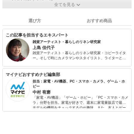
全てを見る
選び方
おすすめ商品
この記事を担当するエキスパート
雑貨アーティスト・暮らしのリネン研究家
上島 佳代子
雑貨アーティスト・暮らしのリネン研究家・コピーライタ
ー。そして時にカメラマンやスタイリスト、ライターとし
て、広告や雑誌、テレビやWebなど様々なメディアのニー
ズに応えるクリエイター。世界のリネンを巡る旅をライフ
ワークに、リネンの歴史や現在のリネン産業についても造
マイナビおすすめナビ編集部
詣を深める。NHK『美の壷』のテーマ「麻」に出演。雑貨
担当：家電・AV機器、PC・スマホ・カメラ、ゲーム・ホ
アーティストとして企業との商品開発や保育士・幼稚園教
ビー
諭のための雑誌にも携わり、小学生の雑貨教室、母親のた
中村 宥磨
めの雑貨教室、リネンの教室など、雑貨を通して暮らしを
「家電・AV機器」「ゲーム・ホビー」「PC・スマホ・カメ
楽しむ活動も行っている。またワイヤーワークや木工、ソ
ラ」分野を担当。家電が好きで、週末に家電量販店で最新
ーイングなど様々な素材の作品をメディアやワークショッ
モデルや機能をチェックするのが趣味。また、友人とゲー
プを通して発表するなど、多岐に渡って活動中。『アトリ
ムを楽しみながら、新作タイトルやイベント情報もいち早
エ ペルメル』主宰。
くキャッチ。記事を通して、生活の質を底上げしてくれる
スタイリッシュで使いやすい家電や、みんなで楽しめるゲ
ームを発信していきます！