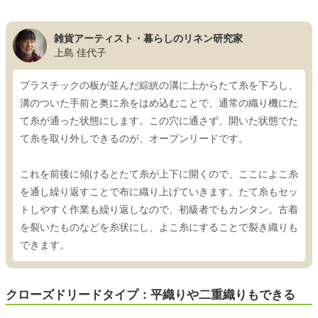
雑貨アーティスト・暮らしのリネン研究家
上島 佳代子
プラスチックの板が並んだ綜絖の溝に上からたて糸を下ろし、
溝のついた手前と奥に糸をはめ込むことで、通常の織り機にた
て糸が通った状態にします。この穴に通さず、開いた状態でた
て糸を取り外しできるのが、オープンリードです。
これを前後に傾けるとたて糸が上下に開くので、ここによこ糸
を通し繰り返すことで布に織り上げていきます。たて糸もセッ
トしやすく作業も繰り返しなので、初級者でもカンタン。古着
を裂いたものなどを糸状にし、よこ糸にすることで裂き織りも
できます。
クローズドリードタイプ：平織りや二重織りもできる