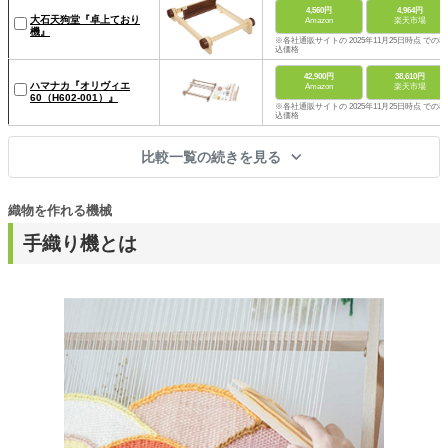
4,560円
4,964円
大石天狗堂『卓上ており
Amazon
楽天市場
機』
※各社通販サイトの 2025年11月25日時点 での税
込価格
42,900円
38,610円
ハマナカ『オリヴィエ
Amazon
楽天市場
60（H602-001）』
※各社通販サイトの 2025年11月25日時点 での税
込価格
比較一覧の続きを見る
織物を作れる機械
手織り機とは