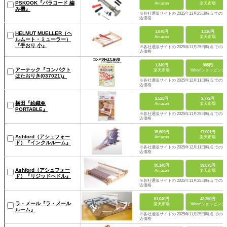
PSKOOK『パラコード 編
Amazon
楽天市場
み機』
※各社通販サイトの 2025年11月25日時点 での税
込価格
1,870円
1,320円
HELMUT MUELLER（ヘ
Amazon
楽天市場
ルムート・ミューラー）
『手おり 小』
※各社通販サイトの 2025年11月25日時点 での税
込価格
1,349円
965円
アーテック『コンパクト
楽天市場
Yahoo!ショッピング
はたおりき(037021)』
※各社通販サイトの 2025年12月11日時点 での税
込価格
2,525円
2,772円
横田『絵織亜
Amazon
楽天市場
PORTABLE』
※各社通販サイトの 2025年11月25日時点 での税
込価格
15,609円
17,001円
Ashford（アシュフォー
Amazon
楽天市場
ド）『インクルルーム』
※各社通販サイトの 2025年12月11日時点 での税
込価格
30,140円
39,075円
Ashford（アシュフォー
Amazon
楽天市場
ド）『リジッドヘドル』
※各社通販サイトの 2025年11月25日時点 での税
込価格
51,040円
42,350円
ラ・メール『ラ・メール
楽天市場
Yahoo!ショッピング
ルーム』
※各社通販サイトの 2025年11月25日時点 での税
込価格