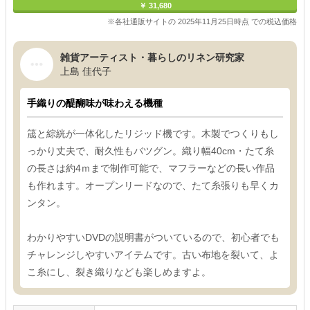
￥ 31,680
※各社通販サイトの 2025年11月25日時点 での税込価格
雑貨アーティスト・暮らしのリネン研究家
上島 佳代子
手織りの醍醐味が味わえる機種
筬と綜絖が一体化したリジッド機です。木製でつくりもし
っかり丈夫で、耐久性もバツグン。織り幅40cm・たて糸
の長さは約4ｍまで制作可能で、マフラーなどの長い作品
も作れます。オープンリードなので、たて糸張りも早くカ
ンタン。
わかりやすいDVDの説明書がついているので、初心者でも
チャレンジしやすいアイテムです。古い布地を裂いて、よ
こ糸にし、裂き織りなども楽しめますよ。