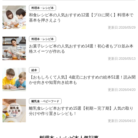
料理本・レシピ本
和食レシピ本の人気おすすめ12選【プロに聞く】料理本で
基本を押さえよう
更新日:2026/05/29
料理本・レシピ本
お菓子レシピ本の人気おすすめ14選！初心者もプロ並み本
格スイーツが作れる
更新日:2026/05/13
絵本
【おもしろくて人気】4歳児におすすめの絵本51選！読み聞
かせ向きや知育向き絵本も
更新日:2026/04/20
離乳食・ベビーフード
離乳食レシピ本おすすめ15選【初期～完了期】人気の取り
分けや作り置きレシピも！
更新日:2026/04/13