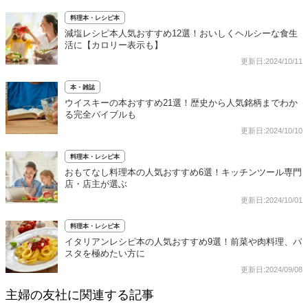
料理本・レシピ本
減塩レシピ本人気おすすめ12選！おいしくヘルシーな食生
活に【カロリー表示も】
更新日:2024/10/11
本・雑誌
ウイスキーの本おすすめ21選！歴史から人気銘柄までわか
る完全バイブルも
更新日:2024/10/10
料理本・レシピ本
おもてなし料理本の人気おすすめ6選！キッチンツール専門
店・店主が選ぶ
更新日:2024/10/01
料理本・レシピ本
イタリアンレシピ本の人気おすすめ9選！前菜や肉料理、パ
スタを極めたい方に
更新日:2024/09/08
主婦の友社に関連する記事