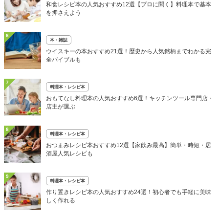
和食レシピ本の人気おすすめ12選【プロに聞く】料理本で基本
を押さえよう
6
本・雑誌
ウイスキーの本おすすめ21選！歴史から人気銘柄までわかる完
全バイブルも
7
料理本・レシピ本
おもてなし料理本の人気おすすめ6選！キッチンツール専門店・
店主が選ぶ
8
料理本・レシピ本
おつまみレシピ本おすすめ12選【家飲み最高】簡単・時短・居
酒屋人気レシピも
9
料理本・レシピ本
作り置きレシピ本の人気おすすめ24選！初心者でも手軽に美味
しく作れる