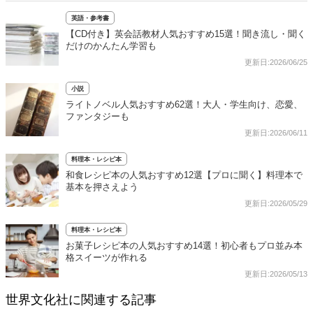
英語・参考書
【CD付き】英会話教材人気おすすめ15選！聞き流し・聞く
だけのかんたん学習も
更新日:2026/06/25
小説
ライトノベル人気おすすめ62選！大人・学生向け、恋愛、
ファンタジーも
更新日:2026/06/11
料理本・レシピ本
和食レシピ本の人気おすすめ12選【プロに聞く】料理本で
基本を押さえよう
更新日:2026/05/29
料理本・レシピ本
お菓子レシピ本の人気おすすめ14選！初心者もプロ並み本
格スイーツが作れる
更新日:2026/05/13
世界文化社に関連する記事