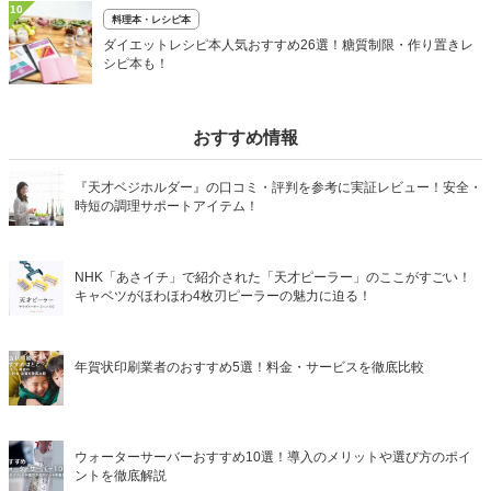
10
料理本・レシピ本
ダイエットレシピ本人気おすすめ26選！糖質制限・作り置きレ
シピ本も！
おすすめ情報
『天才ベジホルダー』の口コミ・評判を参考に実証レビュー！安全・
時短の調理サポートアイテム！
NHK「あさイチ」で紹介された「天才ピーラー」のここがすごい！
キャベツがほわほわ4枚刃ピーラーの魅力に迫る！
年賀状印刷業者のおすすめ5選！料金・サービスを徹底比較
ウォーターサーバーおすすめ10選！導入のメリットや選び方のポイ
ントを徹底解説