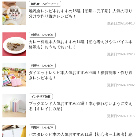
離乳食・ベビーフード
離乳食レシピ本おすすめ15選【初期～完了期】人気の取り
分けや作り置きレシピも！
更新日:2026/04/13
料理本・レシピ本
カレー料理本人気おすすめ14選【初心者向けやスパイス本
格派も】おうちでおいしく
更新日:2024/12/23
料理本・レシピ本
ダイエットレシピ本人気おすすめ26選！糖質制限・作り置
きレシピ本も！
更新日:2024/12/02
インテリア雑貨
ブックエンド人気おすすめ22選！本が倒れないように支え
る【キレイに収納】
更新日:2024/11/15
料理本・レシピ本
パスタレシピ本の人気おすすめ11選【初心者～上級者】絶