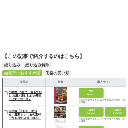
【この記事で紹介するのはこちら】
絞り込み
絞り込み解除
編集部のおすすめ順
価格の安い順
商品名
画像
購入サイト
80円
小学館『3皿で、おもてな
Amazon
し お酒と楽しむ27の簡単
ディナーコース』
※各社通販サイトの 2024年09月30日時点 での税
込価格
1,430円
1,430円
宙出版『今日も、明日
Amazon
楽天市場
も、週末も いつもの素材
で作る 持ちよりごはん』
※各社通販サイトの 2024年09月30日時点 での税
込価格