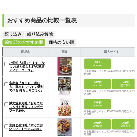
おすすめ商品の比較一覧表
絞り込み
絞り込み解除
編集部のおすすめ順
価格の安い順
商品名
画像
購入サイト
80円
小学館『3皿で、おもてな
Amazon
し お酒と楽しむ27の簡単
ディナーコース』
※各社通販サイトの 2024年09月30日時点 での税
込価格
1,430円
1,430円
宙出版『今日も、明日
Amazon
楽天市場
も、週末も いつもの素材
で作る 持ちよりごはん』
※各社通販サイトの 2024年09月30日時点 での税
込価格
2,524円
誠文堂新光社『おもてな
Amazon
し＆持ち寄りフィンガー
フード200』
※各社通販サイトの 2024年09月30日時点 での税
込価格
1,023円
1,023円
主婦と生活社『すぐにお
Amazon
楽天市場
いしい！おつまみ200』
※各社通販サイトの 2024年09月30日時点 での税
込価格