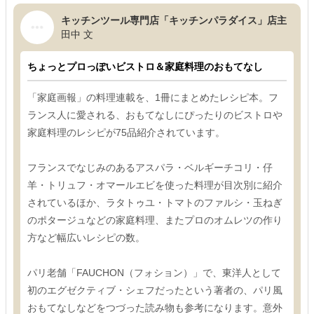
キッチンツール専門店「キッチンパラダイス」店主
田中 文
ちょっとプロっぽいビストロ＆家庭料理のおもてなし
「家庭画報」の料理連載を、1冊にまとめたレシピ本。フ
ランス人に愛される、おもてなしにぴったりのビストロや
家庭料理のレシピが75品紹介されています。
フランスでなじみのあるアスパラ・ベルギーチコリ・仔
羊・トリュフ・オマールエビを使った料理が目次別に紹介
されているほか、ラタトゥユ・トマトのファルシ・玉ねぎ
のポタージュなどの家庭料理、またプロのオムレツの作り
方など幅広いレシピの数。
パリ老舗「FAUCHON（フォション）」で、東洋人として
初のエグゼクティブ・シェフだったという著者の、パリ風
おもてなしなどをつづった読み物も参考になります。意外