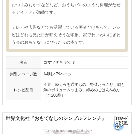
おつまみおかずなどなど、おうちバルのような料理がだせ
るアイデアが満載です。
テレビや広告などでも活躍している著者だけあって、レシ
ピはどれも見た目が映えそうな印象。家でわいわいにぎわ
う会のおもてなしにぴったりの本です。
著者
コマツザキ アケミ
判型／ページ数
A4判／79ページ
冷菜、軽く火を通すもの、野菜たっぷり、肉と
レシピ品目
魚のボリュームつまみ、締めのごはん&めん
（全200品）
世界文化社『おもてなしのシンプルフレンチ』