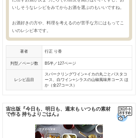
いしそうなレシピをみてからお酒を選ぶのもいいですね。
お酒好きの方や、料理を考えるのが苦手な方にはもってこ
いのレシピ本です。
著者
行正 り香
判型／ページ数
B5半／127ページ
スパークリングワイン+イカの丸ごとパスタコ
レシピ品目
ース、白ワイン+シラスの山椒風味丼コース ほ
か（全27コース）
宙出版『今日も、明日も、週末も いつもの素材
で作る 持ちよりごはん』