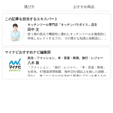
選び方
おすすめ商品
この記事を担当するエキスパート
キッチンツール専門店「キッチンパラダイス」店主
田中 文
使う側の視点で機能性に優れたキッチンツールを徹底的に
吟味しセレクトするプロ。 その豊かな知識と経験談に、主
婦だけでなく料理研究家やプロの料理人からの信頼も厚
い。 道具の実験やお店の日常をつづったショップブログ
「Ａｙａ’ｓ Ｄｉａｒｙ」が人気。 数少ない「調理道具の
マイナビおすすめナビ編集部
専門家」としてセミナー他雑誌やテレビでも引っ張りだ
担当：ファッション、本・音楽・映画、旅行・レジャー
こ。
八木 葵
「ファッション」「旅行・レジャー」「本・音楽・映画」
を担当。47都道府県制覇、海外10か国以上を旅した経験を
活かし、旅ごとにテーマを決めて最適なプランを考えるの
が得意。また、アパレルショップでの販売経験もあり。誰
でも手軽に楽しめるプチプラとトレンドを取り入れたコー
ディネートを提案します。本や映画から受けたインスピレ
ーションを日常や仕事に活かすことを大切にし、記事では
そんな視点から選んだおすすめ作品やアイテムを紹介しま
す。