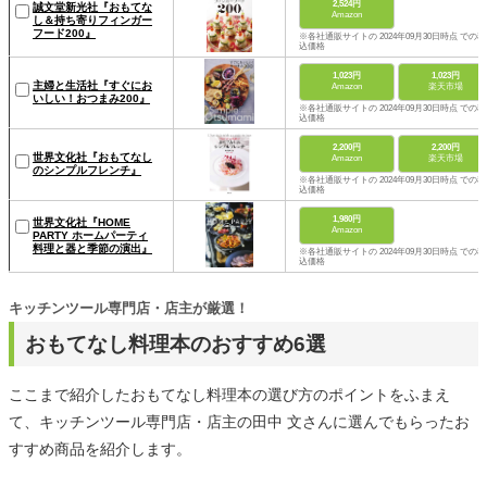
2,524円
誠文堂新光社『おもてな
Amazon
し＆持ち寄りフィンガー
フード200』
※各社通販サイトの 2024年09月30日時点 での税
込価格
1,023円
1,023円
主婦と生活社『すぐにお
Amazon
楽天市場
いしい！おつまみ200』
※各社通販サイトの 2024年09月30日時点 での税
込価格
2,200円
2,200円
世界文化社『おもてなし
Amazon
楽天市場
のシンプルフレンチ』
※各社通販サイトの 2024年09月30日時点 での税
込価格
1,980円
世界文化社『HOME
Amazon
PARTY ホームパーティ
料理と器と季節の演出』
※各社通販サイトの 2024年09月30日時点 での税
込価格
キッチンツール専門店・店主が厳選！
おもてなし料理本のおすすめ6選
ここまで紹介したおもてなし料理本の選び方のポイントをふまえ
て、キッチンツール専門店・店主の田中 文さんに選んでもらったお
すすめ商品を紹介します。