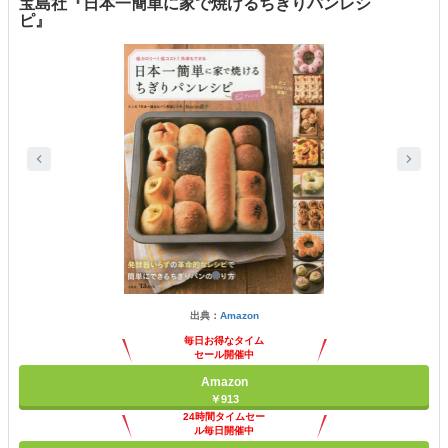
宝島社『日本一簡単に家で焼けるちぎりパンレシ
ピ』
出典：
Amazon
毎日お得なタイム
セール開催中
Amazon
￥913
24時間タイムセー
ル毎日開催中