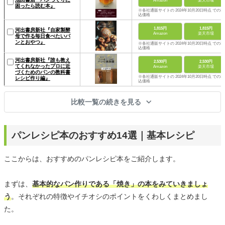
Amazon
楽天市場
困ったら読む本』
※各社通販サイトの 2024年10月20日時点 での税
込価格
1,815円
1,815円
河出書房新社『自家製酵
Amazon
楽天市場
母で作る毎日食べたいパ
ンとおやつ』
※各社通販サイトの 2024年10月20日時点 での税
込価格
河出書房新社『誰も教え
2,530円
2,530円
てくれなかったプロに近
Amazon
楽天市場
づくためのパンの教科書
※各社通販サイトの 2024年10月20日時点 での税
レシピ作り編』
込価格
比較一覧の続きを見る
パンレシピ本のおすすめ14選｜基本レシピ
ここからは、おすすめのパンレシピ本をご紹介します。
まずは、
基本的なパン作りである「焼き」の本をみていきましょ
う
。それぞれの特徴やイチオシのポイントをくわしくまとめまし
た。