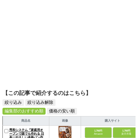
ディネートを提案します。本や映画から受けたインスピレ
ーションを日常や仕事に活かすことを大切にし、記事では
そんな視点から選んだおすすめ作品やアイテムを紹介しま
す。
【この記事で紹介するのはこちら】
絞り込み
絞り込み解除
編集部のおすすめ順
価格の安い順
商品名
画像
購入サイト
秀和システム『家庭用オ
1,760円
1,760円
ーブンで誰でも作れる 日
Amazon
楽天市場
本一やさしい本格パン作