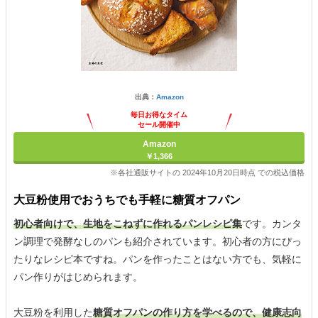
出典：
Amazon
毎日お得なタイム
セール開催中
Amazon
￥1,366
※各社通販サイトの 2024年10月20日時点 での税込価格
大豆粉使用でおうちでも手軽に糖質オフパン
初心者向けで、生地をこねずに作れるパンレシピ集
です。カンタ
ン調理で発酵なしのパンも紹介されています。初心者の方にぴっ
たりなレシピ本ですね。パンを作ったことはない方でも、気軽に
パン作りがはじめられます。
大豆粉を利用した
糖質オフパンの作り方を学べるので、健康志向