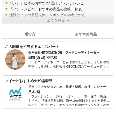
▼
パンレシピ本のおすすめ5選｜アレンジレシピ
▼
「パンレシピ本」おすすめ商品の比較一覧表
▼
通販サイトの最新人気ランキングを参考にする
全てを見る
選び方
おすすめ商品
この記事を担当するエキスパート
合同会社HITOOMOI代表 フードコーディネーター
細野(倉田) 沙也加
フードコーディネーターと管理栄養士が立ち上げた料理研
究家による会社、合同会社HITOOMOIのフードコーディネ
ーターです。 大切な人のために手作りの料理を振る舞うシ
ーンを作ることで、 生きててよかったと思える社会の実現
を目指しています。 主にレシピの開発、記事執筆、栄養計
マイナビおすすめナビ編集部
算、商品開発、食・健康に関するコンサルティングを行っ
担当：ファッション、本・音楽・映画、旅行・レジャー
ています。SNSで手作り料理を発信中。
八木 葵
「ファッション」「旅行・レジャー」「本・音楽・映画」
を担当。47都道府県制覇、海外10か国以上を旅した経験を
活かし、旅ごとにテーマを決めて最適なプランを考えるの
が得意。また、アパレルショップでの販売経験もあり。誰
でも手軽に楽しめるプチプラとトレンドを取り入れたコー