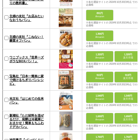
※各社通販サイトの 2024年10月20日時点 での税
りの教科書』
込価格
891円
主婦の友社『お店みたい
Amazon
なおうちパン』
※各社通販サイトの 2024年10月20日時点 での税
込価格
1,366円
主婦の友社『こねない！
Amazon
糖質オフパン』
※各社通販サイトの 2024年10月20日時点 での税
込価格
1,320円
1,320円
ワニブックス『世界一ズ
Amazon
楽天市場
ボラなBOXパン！』
※各社通販サイトの 2024年10月20日時点 での税
込価格
913円
913円
宝島社『日本一簡単に家
Amazon
楽天市場
で焼けるちぎりパンレシ
ピ』
※各社通販サイトの 2024年10月20日時点 での税
込価格
1,540円
1,540円
光文社『はじめての生米
Amazon
楽天市場
パン』
※各社通販サイトの 2024年10月20日時点 での税
込価格
新潮社『ただ材料を混ぜ
1,650円
1,650円
るだけ、発酵は冷蔵庫に
Amazon
楽天市場
おまかせ！簡単もちふわ
※各社通販サイトの 2024年10月20日時点 での税
ドデカパン』
込価格
1,760円
1,760円
池田書店『パンづくりに