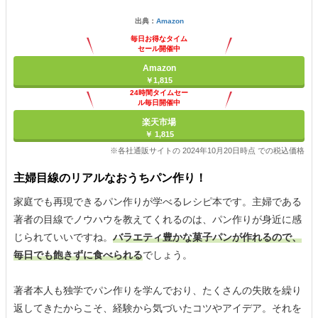
出典：
Amazon
毎日お得なタイム
セール開催中
Amazon
￥1,815
24時間タイムセー
ル毎日開催中
楽天市場
￥ 1,815
※各社通販サイトの 2024年10月20日時点 での税込価格
主婦目線のリアルなおうちパン作り！
家庭でも再現できるパン作りが学べるレシピ本です。主婦である
著者の目線でノウハウを教えてくれるのは、パン作りが身近に感
じられていいですね。
バラエティ豊かな菓子パンが作れるので、
毎日でも飽きずに食べられる
でしょう。
著者本人も独学でパン作りを学んでおり、たくさんの失敗を繰り
返してきたからこそ、経験から気づいたコツやアイデア。それを