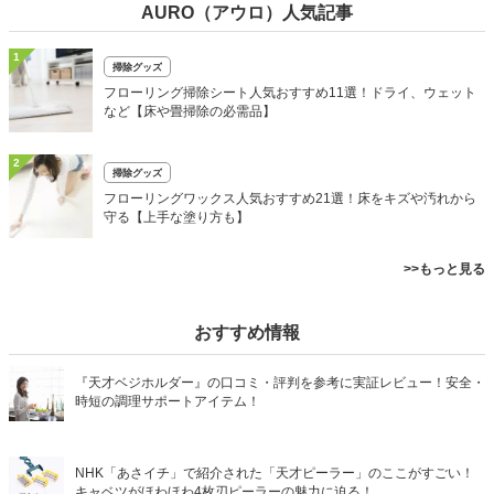
AURO（アウロ）人気記事
1
掃除グッズ
フローリング掃除シート人気おすすめ11選！ドライ、ウェット
など【床や畳掃除の必需品】
2
掃除グッズ
フローリングワックス人気おすすめ21選！床をキズや汚れから
守る【上手な塗り方も】
>>もっと見る
おすすめ情報
『天才ベジホルダー』の口コミ・評判を参考に実証レビュー！安全・
時短の調理サポートアイテム！
NHK「あさイチ」で紹介された「天才ピーラー」のここがすごい！
キャベツがほわほわ4枚刃ピーラーの魅力に迫る！