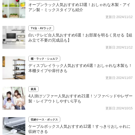
オープンラック人気おすすめ13選！おしゃれな木製・アイ
アン製・ミックスタイプも紹介
更新日:2024/11/12
TV台・AVラック
白いテレビ台人気おすすめ6選！お部屋を明るく見せる【組
み立て不要の完成品も】
更新日:2024/11/12
棚・ラック・シェルフ
ディスプレイラック人気おすすめ6選！おしゃれな木製も！
本棚タイプや扉付きも
更新日:2024/11/07
家具
4人掛けソファー人気おすすめ21選！ソファベッドやレザー
製・レイアウトしやすいL字も
更新日:2024/10/15
収納ケース・ボックス
ケーブルボックス人気おすすめ12選！すっきりおしゃれに
収納できる