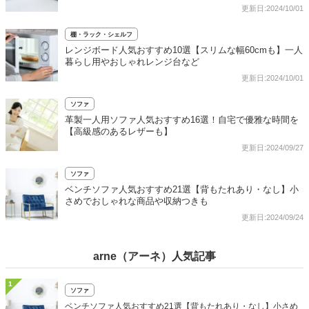
更新日:2024/10/01
棚・ラック・シェルフ
レンジボード人気おすすめ10選【スリムな幅60cmも】一人
暮らし用やおしゃれレンジ台など
更新日:2024/10/01
ソファ
革製一人用ソファ人気おすすめ16選！自宅で優雅な時間を
【高級感のあるレザーも】
更新日:2024/09/27
ソファ
ベンチソファ人気おすすめ21選【背もたれあり・なし】小
さめでおしゃれな商品や収納つきも
更新日:2024/09/24
arne（アーネ）人気記事
1
ソファ
ベンチソファ人気おすすめ21選【背もたれあり・なし】小さめ