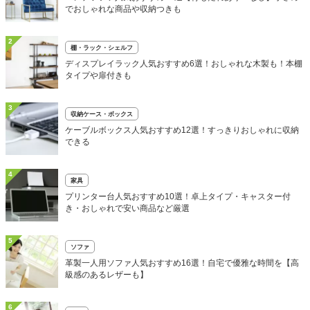
でおしゃれな商品や収納つきも
2
棚・ラック・シェルフ
ディスプレイラック人気おすすめ6選！おしゃれな木製も！本棚
タイプや扉付きも
3
収納ケース・ボックス
ケーブルボックス人気おすすめ12選！すっきりおしゃれに収納
できる
4
家具
プリンター台人気おすすめ10選！卓上タイプ・キャスター付
き・おしゃれで安い商品など厳選
5
ソファ
革製一人用ソファ人気おすすめ16選！自宅で優雅な時間を【高
級感のあるレザーも】
6