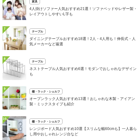
家具
4人掛けソファー人気おすすめ21選！ソファベッドやレザー製・
レイアウトしやすいL字も
7
テーブル
ダイニングテーブルおすすめ18選！2人・4人用も！伸長式・人
気メーカーなど厳選
8
テーブル
ネストテーブル人気おすすめ6選！モダンでおしゃれなデザイン
も
9
棚・ラック・シェルフ
オープンラック人気おすすめ13選！おしゃれな木製・アイアン
製・ミックスタイプも紹介
10
棚・ラック・シェルフ
レンジボード人気おすすめ10選【スリムな幅60cmも】一人暮ら
し用やおしゃれレンジ台など