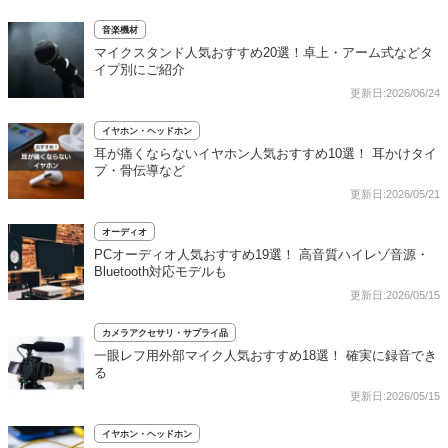
音楽機材
マイクスタンド人気おすすめ20選！卓上・アーム式などタ
イプ別にご紹介
更新日:2026/06/24
イヤホン・ヘッドホン
耳が痛くならないイヤホン人気おすすめ10選！ 耳かけタイ
プ・骨伝導など
更新日:2026/05/21
オーディオ
PCオーディオ人気おすすめ19選！ 高音質ハイレゾ音源・
Bluetooth対応モデルも
更新日:2026/05/15
カメラアクセサリ・サプライ品
一眼レフ用外部マイク人気おすすめ18選！ 確実に録音でき
る
更新日:2026/05/15
イヤホン・ヘッドホン