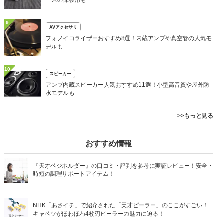
ースの保護用も
9
AVアクセサリ
フォノイコライザーおすすめ8選！内蔵アンプや真空管の人気モ
デルも
10
スピーカー
アンプ内蔵スピーカー人気おすすめ11選！小型高音質や屋外防
水モデルも
>>もっと見る
おすすめ情報
『天才ベジホルダー』の口コミ・評判を参考に実証レビュー！安全・
時短の調理サポートアイテム！
NHK「あさイチ」で紹介された「天才ピーラー」のここがすごい！
キャベツがほわほわ4枚刃ピーラーの魅力に迫る！