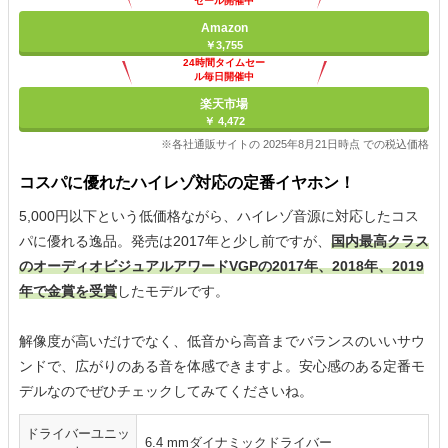
セール開催中
Amazon
￥3,755
24時間タイムセー
ル毎日開催中
楽天市場
￥ 4,472
※各社通販サイトの 2025年8月21日時点 での税込価格
コスパに優れたハイレゾ対応の定番イヤホン！
5,000円以下という低価格ながら、ハイレゾ音源に対応したコス
パに優れる逸品。発売は2017年と少し前ですが、
国内最高クラス
のオーディオビジュアルアワードVGPの2017年、2018年、2019
年で金賞を受賞
したモデルです。
解像度が高いだけでなく、低音から高音までバランスのいいサウ
ンドで、広がりのある音を体感できますよ。安心感のある定番モ
デルなのでぜひチェックしてみてくださいね。
ドライバーユニッ
6.4 mmダイナミックドライバー