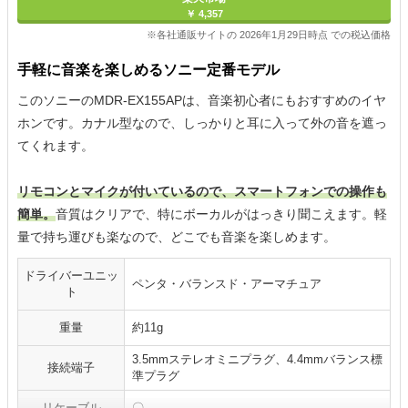
￥ 4,357
※各社通販サイトの 2026年1月29日時点 での税込価格
手軽に音楽を楽しめるソニー定番モデル
このソニーのMDR-EX155APは、音楽初心者にもおすすめのイヤ
ホンです。カナル型なので、しっかりと耳に入って外の音を遮っ
てくれます。
リモコンとマイクが付いているので、スマートフォンでの操作も
簡単。
音質はクリアで、特にボーカルがはっきり聞こえます。軽
量で持ち運びも楽なので、どこでも音楽を楽しめます。
ドライバーユニッ
ペンタ・バランスド・アーマチュア
ト
重量
約11g
3.5mmステレオミニプラグ、4.4mmバランス標
接続端子
準プラグ
リケーブル
〇