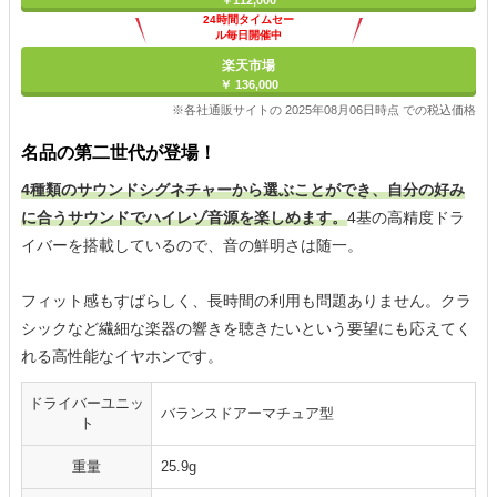
￥112,000
24時間タイムセー
ル毎日開催中
楽天市場
￥ 136,000
※各社通販サイトの 2025年08月06日時点 での税込価格
名品の第二世代が登場！
4種類のサウンドシグネチャーから選ぶことができ、自分の好み
に合うサウンドでハイレゾ音源を楽しめます。
4基の高精度ドラ
イバーを搭載しているので、音の鮮明さは随一。
フィット感もすばらしく、長時間の利用も問題ありません。クラ
シックなど繊細な楽器の響きを聴きたいという要望にも応えてく
れる高性能なイヤホンです。
ドライバーユニッ
バランスドアーマチュア型
ト
重量
25.9g