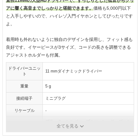
直径11mmの大型HDドライバーで、ずっしりとした低音からクリ
アに響く高音までしっかりと堪能できます。
価格も5,000円以下
と入手しやすいので、ハイレゾ入門イヤホンとしてぴったりです
よ。
着用時も外れないように独自のデザインを採用し、フィット感も
良好です。イヤーピースが3サイズ、コードの長さを調整できる
アジャストホルダーも付属。
ドライバーユニッ
11 mmダイナミックドライバー
ト
重量
5 g
接続端子
ミニプラグ
リケーブル
-
ブラック、シルバー、ブルー、レッド、ゴール
カラー
全てを見る
ド