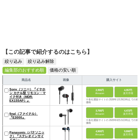
【この記事で紹介するのはこちら】
絞り込み
絞り込み解除
編集部のおすすめ順
価格の安い順
商品名
画像
購入サイト
Sony（ソニー）『イヤホ
2,355円
4,357円
ン カナル型 リモコン・マ
Amazon
楽天市場
イク付き（MDR-
※各社通販サイトの 2026年1月29日時点 での税
EX155AP）』
価格
3,755円
4,472円
final（ファイナル）
Amazon
楽天市場
『E3000』
※各社通販サイトの 2025年8月21日時点 での税
価格
4,900円
9,898円
Panasonic（パナソニッ
Amazon
楽天市場
ク）『ステレオインサイ
ドホン』