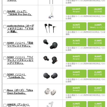
※各社通販サイトの 2025年08月06日時点 での税
込価格
112,000円
136,000円
SHURE（シュア）
Amazon
楽天市場
『SE846 Pro Gen 2』
※各社通販サイトの 2025年08月06日時点 での税
込価格
18,590円
14,590円
audio-technica（オーデ
楽天市場
Yahoo!ショッピング
ィオテクニカ）『イヤホ
ン 有線』
※各社通販サイトの 2025年8月21日時点 での税
価格
30,700円
37,000円
SONY（ソニー）『完全
Amazon
楽天市場
ワイヤレスイヤホン』
※各社通販サイトの 2025年08月06日時点 での税
込価格
29,800円
39,600円
SONY（ソニー）『ワイ
Amazon
楽天市場
ヤレスノイズキャンセリ
ングイヤホン』
※各社通販サイトの 2025年08月06日時点 での税
込価格
19,000円
21,308円
SONY（ソニー）
Amazon
楽天市場
『LinkBuds S』
※各社通販サイトの 2025年08月06日時点 での税
込価格
28,800円
31,680円
Bose（ボーズ）『Ultra
Amazon
楽天市場
Open Earbuds』
※各社通販サイトの 2025年08月06日時点 での税
込価格
11,990円
11,990円
ANKER（アンカー）
Amazon
楽天市場