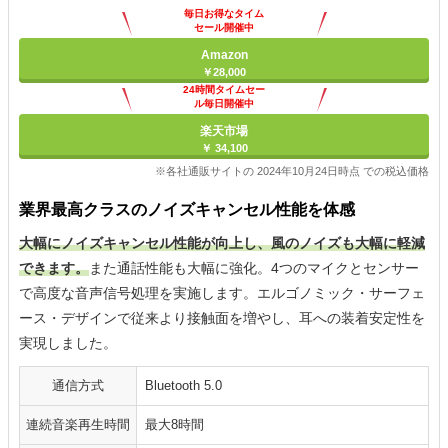
毎日お得なタイム
セール開催中
Amazon
￥28,000
24時間タイムセー
ル毎日開催中
楽天市場
￥ 34,100
※各社通販サイトの 2024年10月24日時点 での税込価格
業界最高クラスのノイズキャンセル性能を体感
大幅にノイズキャンセル性能が向上し、風のノイズも大幅に軽減
できます。
また通話性能も大幅に強化。4つのマイクとセンサー
で高度な音声信号処理を実施します。エルゴノミック・サーフェ
ース・デザインで従来より接触面を増やし、耳への装着安定性を
実現しました。
通信方式
Bluetooth 5.0
連続音楽再生時間
最大8時間