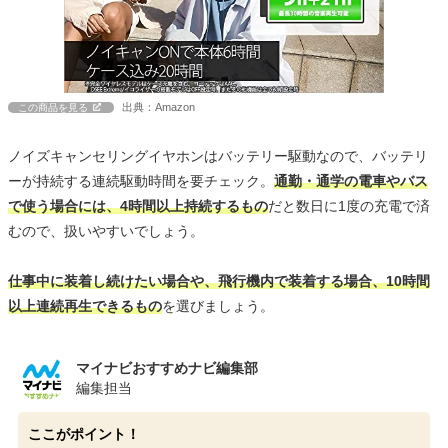
出典：Amazon
この商品を見る
ノイズキャンセリングイヤホンはバッテリー駆動なので、バッテリ
ーが持続する連続駆動時間を要チェック。
通勤・通学の電車やバス
で使う場合には、4時間以上持続するもの
だと数日に1度の充電で済
むので、扱いやすいでしょう。
仕事中に装着し続けたい場合や、飛行機内で装着する場合、10時間
以上連続再生できるもの
を選びましょう。
マイナビおすすめナビ編集部
編集担当
ここがポイント！