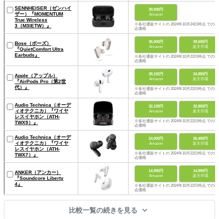
SENNHEISER（ゼンハイ
39,930円
ザー）『MOMENTUM
Amazon
True Wireless
※各社通販サイトの 2024年10月24日時点 での税
3（M3IETW）』
込価格
36,000円
39,600円
Bose（ボーズ）
Amazon
楽天市場
『QuietComfort Ultra
Earbuds』
※各社通販サイトの 2024年10月22日時点 での税
込価格
38,192円
34,850円
Apple（アップル）
Amazon
楽天市場
『AirPods Pro（第2世
代）』
※各社通販サイトの 2024年10月22日時点 での税
込価格
Audio Technica（オーデ
32,139円
32,800円
ィオテクニカ）『ワイヤ
Amazon
楽天市場
レスイヤホン（ATH-
※各社通販サイトの 2024年10月22日時点 での税
TWX9）』
込価格
Audio Technica（オーデ
24,000円
26,400円
ィオテクニカ）『ワイヤ
Amazon
楽天市場
レスイヤホン（ATH-
※各社通販サイトの 2024年10月22日時点 での税
TWX7）』
込価格
14,990円
14,990円
ANKER（アンカー）
Amazon
楽天市場
『Soundcore Liberty
4』
※各社通販サイトの 2024年10月22日時点 での税
込価格
比較一覧の続きを見る