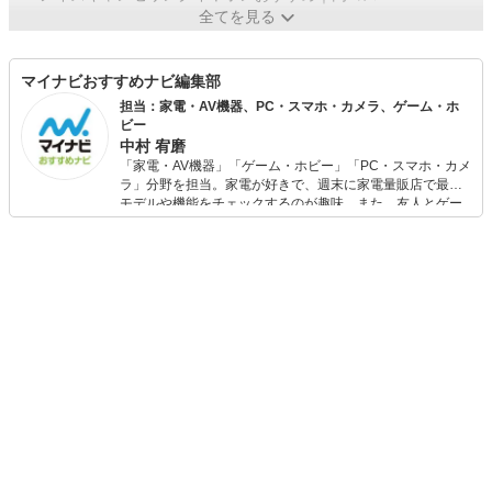
全てを見る
マイナビおすすめナビ編集部
担当：家電・AV機器、PC・スマホ・カメラ、ゲーム・ホ
ビー
中村 宥磨
「家電・AV機器」「ゲーム・ホビー」「PC・スマホ・カメ
ラ」分野を担当。家電が好きで、週末に家電量販店で最新
モデルや機能をチェックするのが趣味。また、友人とゲー
ムを楽しみながら、新作タイトルやイベント情報もいち早
くキャッチ。記事を通して、生活の質を底上げしてくれる
スタイリッシュで使いやすい家電や、みんなで楽しめるゲ
ームを発信していきます！