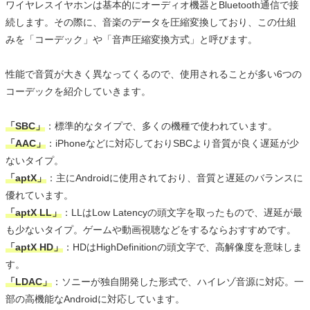
ワイヤレスイヤホンは基本的にオーディオ機器とBluetooth通信で接
続します。その際に、音楽のデータを圧縮変換しており、この仕組
みを「コーデック」や「音声圧縮変換方式」と呼びます。
性能で音質が大きく異なってくるので、使用されることが多い6つの
コーデックを紹介していきます。
「SBC」
：標準的なタイプで、多くの機種で使われています。
「AAC」
：iPhoneなどに対応しておりSBCより音質が良く遅延が少
ないタイプ。
「aptX」
：主にAndroidに使用されており、音質と遅延のバランスに
優れています。
「aptX LL」
：LLはLow Latencyの頭文字を取ったもので、遅延が最
も少ないタイプ。ゲームや動画視聴などをするならおすすめです。
「aptX HD」
：HDはHighDefinitionの頭文字で、高解像度を意味しま
す。
「LDAC」
：ソニーが独自開発した形式で、ハイレゾ音源に対応。一
部の高機能なAndroidに対応しています。