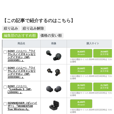
【この記事で紹介するのはこちら】
絞り込み
絞り込み解除
編集部のおすすめ順
価格の安い順
商品名
画像
購入サイト
SONY（ソニー）『ワイ
30,829円
29,948円
ヤレスノイズキャンセリ
Amazon
楽天市場
ングイヤホン（WF-
※各社通販サイトの 2024年10月22日時点 での税
1000XM5）』
込価格
SONY（ソニー）『ワイ
28,000円
34,100円
ヤレスノイズキャンセリ
Amazon
楽天市場
ングイヤホン（WF-
※各社通販サイトの 2024年10月24日時点 での税
1000XM4）』
込価格
20,700円
21,730円
SONY（ソニー）
Amazon
楽天市場
『LinkBuds S（WF-
LS900N）』
※各社通販サイトの 2024年10月22日時点 での税
込価格
45,400円
SENNHEISER（ゼンハイ
Amazon
ザー）『MOMENTUM
True Wireless 4』
※各社通販サイトの 2024年10月22日時点 での税
込価格