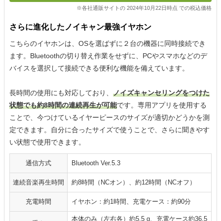
※各社通販サイトの 2024年10月22日時点 での税込価格
さらに進化したノイキャン最強イヤホン
こちらのイヤホンは、OSを選ばずに２台の機器に同時接続でき
ます。Bluetoothの切り替え作業をせずに、PCやスマホなどのデ
バイスを選択して接続できる便利な機能を備えています。
長時間の使用にも対応しており、
ノイズキャンセリングをつけた
状態でも約8時間の連続再生が可能
です。専用アプリを使用する
ことで、今つけているイヤーピースのサイズが適切かどうかを測
定できます。自分に合ったサイズで使うことで、さらに聞きやす
い状態で使用できます。
通信方式
Bluetooth Ver.5.3
連続音楽再生時間
約8時間（NCオン）、約12時間（NCオフ）
充電時間
イヤホン：約1時間、充電ケース：約90分
本体のみ（左右各）約5.5 g、充電ケース約36.5