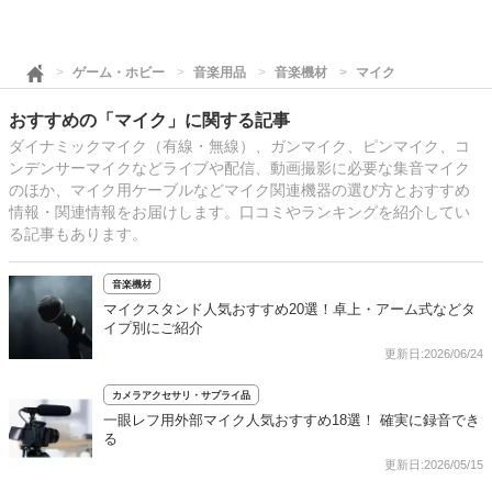
ゲーム・ホビー
音楽用品
音楽機材
マイク
おすすめの「マイク」に関する記事
ダイナミックマイク（有線・無線）、ガンマイク、ピンマイク、コ
ンデンサーマイクなどライブや配信、動画撮影に必要な集音マイク
のほか、マイク用ケーブルなどマイク関連機器の選び方とおすすめ
情報・関連情報をお届けします。口コミやランキングを紹介してい
る記事もあります。
音楽機材
マイクスタンド人気おすすめ20選！卓上・アーム式などタ
イプ別にご紹介
更新日:2026/06/24
カメラアクセサリ・サプライ品
一眼レフ用外部マイク人気おすすめ18選！ 確実に録音でき
る
更新日:2026/05/15