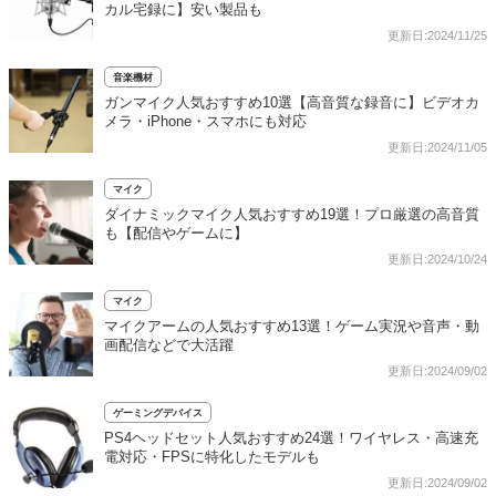
カル宅録に】安い製品も
更新日:2024/11/25
音楽機材
ガンマイク人気おすすめ10選【高音質な録音に】ビデオカ
メラ・iPhone・スマホにも対応
更新日:2024/11/05
マイク
ダイナミックマイク人気おすすめ19選！プロ厳選の高音質
も【配信やゲームに】
更新日:2024/10/24
マイク
マイクアームの人気おすすめ13選！ゲーム実況や音声・動
画配信などで大活躍
更新日:2024/09/02
ゲーミングデバイス
PS4ヘッドセット人気おすすめ24選！ワイヤレス・高速充
電対応・FPSに特化したモデルも
更新日:2024/09/02