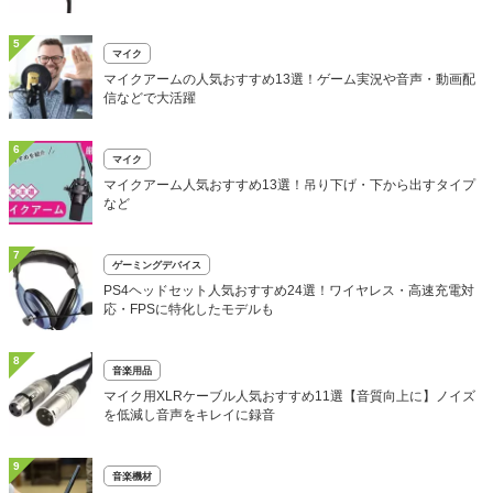
5
マイク
マイクアームの人気おすすめ13選！ゲーム実況や音声・動画配
信などで大活躍
6
マイク
マイクアーム人気おすすめ13選！吊り下げ・下から出すタイプ
など
7
ゲーミングデバイス
PS4ヘッドセット人気おすすめ24選！ワイヤレス・高速充電対
応・FPSに特化したモデルも
8
音楽用品
マイク用XLRケーブル人気おすすめ11選【音質向上に】ノイズ
を低減し音声をキレイに録音
9
音楽機材