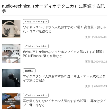
audio-technica（オーディオテクニカ）に関連する記
事
イヤホン・ヘッドホン
ワイヤレスヘッドホン人気おすすめ27選！ 高音質・おしゃ
れ・コスパ最強など
更新日:2026/07/06
イヤホン・ヘッドホン
自分の声しか拾わないイヤホンマイク人気おすすめ15選！
PCやiPhoneに繋ぐ有線など
更新日:2026/06/25
音楽機材
マイクスタンド人気おすすめ20選！卓上・アーム式などタ
イプ別にご紹介
更新日:2026/06/24
イヤホン・ヘッドホン
耳が痛くならないイヤホン人気おすすめ10選！ 耳かけタイ
プ・骨伝導など