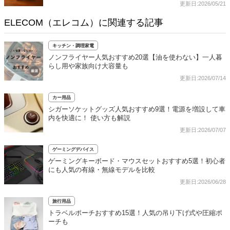
更新日:2026/05/21
ELECOM（エレコム）に関連する記事
キッチン・調理家電
ノンフライヤー人気おすすめ20選【油を使わない】一人暮
らし用や家族向け大容量も
更新日:2026/07/14
カー用品
シガーソケットグッズ人気おすすめ9選！電源を増設して車
内を快適に！ 使い方も解説
更新日:2026/07/07
ゲーミングデバイス
ゲーミングキーボード・マウスセットおすすめ5選！初心者
にも人気の有線・無線モデルを比較
更新日:2026/06/28
旅行用品
トラベルポーチおすすめ15選！人気の吊り下げ式や圧縮ポ
ーチも