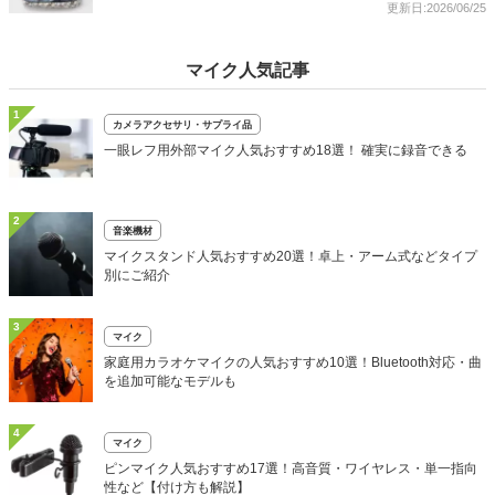
更新日:2026/06/25
マイク人気記事
1
カメラアクセサリ・サプライ品
一眼レフ用外部マイク人気おすすめ18選！ 確実に録音できる
2
音楽機材
マイクスタンド人気おすすめ20選！卓上・アーム式などタイプ
別にご紹介
3
マイク
家庭用カラオケマイクの人気おすすめ10選！Bluetooth対応・曲
を追加可能なモデルも
4
マイク
ピンマイク人気おすすめ17選！高音質・ワイヤレス・単一指向
性など【付け方も解説】