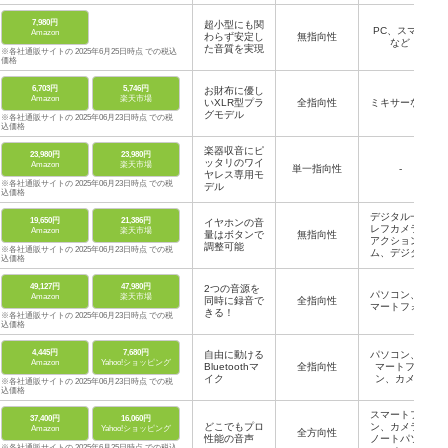
7,980円
超小型にも関
PC、スマホ
Amazon
わらず安定し
無指向性
など
た音質を実現
※各社通販サイトの 2025年6月25日時点 での税込
価格
6,703円
5,746円
お財布に優し
Amazon
楽天市場
いXLR型プラ
全指向性
ミキサーなど
グモデル
※各社通販サイトの 2025年06月23日時点 での税
込価格
楽器収音にピ
23,980円
23,980円
ッタリのワイ
Amazon
楽天市場
単一指向性
-
ヤレス専用モ
※各社通販サイトの 2025年06月23日時点 での税
デル
込価格
デジタル一眼
19,650円
21,386円
イヤホンの音
レフカメラ、
Amazon
楽天市場
量はボタンで
無指向性
アクションカ
調整可能
※各社通販サイトの 2025年06月23日時点 での税
ム、デジタル
込価格
録画双眼鏡
ほか
49,127円
47,980円
2つの音源を
パソコン、ス
Amazon
楽天市場
同時に録音で
全指向性
マートフォン
きる！
※各社通販サイトの 2025年06月23日時点 での税
込価格
4,445円
7,680円
自由に動ける
パソコン、ス
Amazon
Yahoo!ショッピング
Bluetoothマ
全指向性
マートフォ
イク
ン、カメラ
※各社通販サイトの 2025年06月23日時点 での税
込価格
スマートフォ
37,400円
16,060円
どこでもプロ
ン、カメラ、
Amazon
Yahoo!ショッピング
全方向性
性能の音声
ノートパソコ
※各社通販サイトの 2025年6月25日時点 での税込