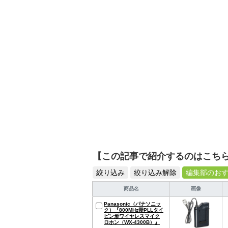
シュで使いやすい家電や
【この記事で紹介するのはこち
絞り込み
絞り込み解除
編集部のお
商品名
画像
Panasonic（パナソニッ
ク）『800MHz帯PLLタイ
ピン形ワイヤレスマイク
ロホン（WX-4300B）』