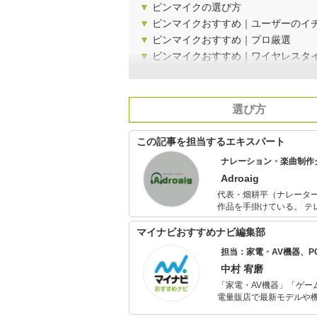
▼
ピンマイクの選び方
▼
ピンマイクおすすめ｜ユーザーのイ
▼
ピンマイクおすすめ｜プロ厳選
▼
ピンマイクおすすめ｜ワイヤレスタ
選び方
この記事を担当するエキスパート
ナレーション・楽曲制作
Adroaig
代表・畑耕平（ナレータ
作品を手掛けている。 テレビCM、ラジオ番組、カラオケ音源など実績は数千以上。声優を起用した
ボイスドラマ制作も多数実績あり。 ナレーターやギター、ボーカル講師も
CMやBMWディーラーの
マイナビおすすめナビ編集部
担当：家電・AV機器、
中村 宥磨
「家電・AV機器」「ゲー
電量販店で最新モデルや
イトルやイベント情報も