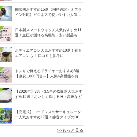
翻訳機おすすめ15選【同時通訳・オフラ
イン対応】ビジネスで使いやすい人気の
イヤホン型も
日本製スマートウォッチ人気おすすめ11
選！血圧が測れる高機能・安い製品も
ボディエアコン人気おすすめ10選！着る
エアコンも！ 口コミも参考に
ドンキで買えるドライヤーおすすめ8選
【激安1,000円台～】人気&高機能をお得
にゲット！
【2026年】3合・3.5合の炊飯器人気おす
すめ15選！おいしく炊けるIH・高級など
0
【充電式】コードレスのサーキュレータ
ー人気おすすめ17選！静音タイプのDCモ
ーターも
>>もっと見る