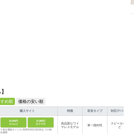
、みんなで楽しめるゲームを発信していきます！
ら】
すすめ順
価格の安い順
購入サイト
特徴
収音タイプ
対応デバイス
34,300円
37,085円
高品質なワイ
スピーカーな
Amazon
楽天市場
単一指向性
ヤレスモデル
ど
※各社通販サイトの 2025年06月23日時点 での税
込価格