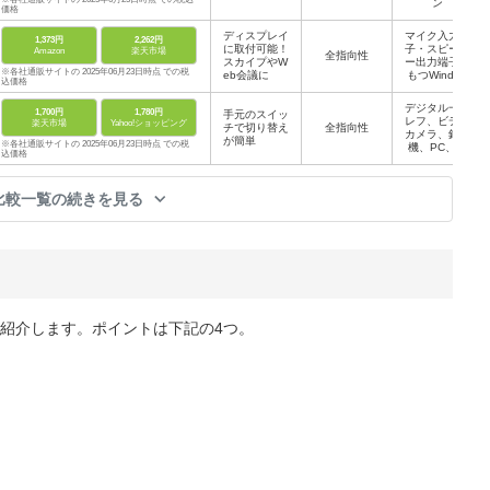
ン
価格
ディスプレイ
マイク入力端
1,373円
2,262円
に取付可能！
子・スピーカ
Amazon
楽天市場
全指向性
スカイプやW
ー出力端子を
※各社通販サイトの 2025年06月23日時点 での税
eb会議に
もつWindow
込価格
sパソコン
デジタル一眼
1,700円
1,780円
手元のスイッ
レフ、ビデオ
楽天市場
Yahoo!ショッピング
チで切り替え
全指向性
カメラ、録音
が簡単
※各社通販サイトの 2025年06月23日時点 での税
機、PC、ス
込価格
マホなど
比較一覧の続きを見る
紹介します。ポイントは下記の4つ。