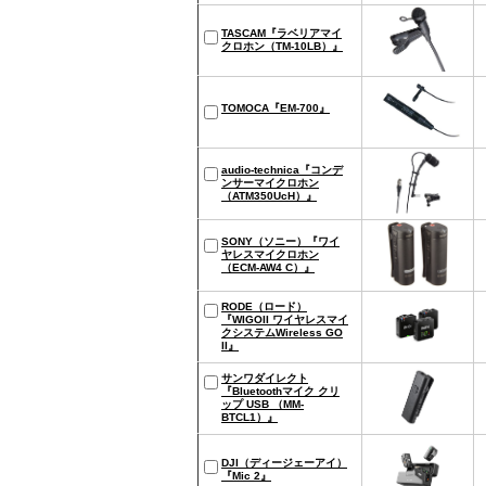
TASCAM『ラベリアマイ
クロホン（TM-10LB）』
TOMOCA『EM-700』
audio-technica『コンデ
ンサーマイクロホン
（ATM350UcH）』
SONY（ソニー）『ワイ
ヤレスマイクロホン
（ECM-AW4 C）』
RODE（ロード）
『WIGOII ワイヤレスマイ
クシステムWireless GO
II』
サンワダイレクト
『Bluetoothマイク クリ
ップ USB （MM-
BTCL1）』
DJI（ディージェーアイ）
『Mic 2』