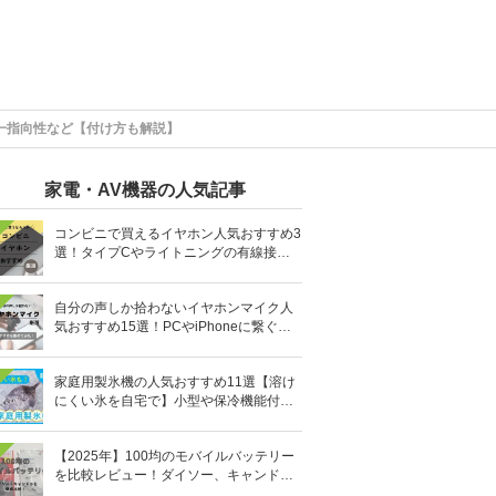
一指向性など【付け方も解説】
家電・AV機器の人気記事
コンビニで買えるイヤホン人気おすすめ3
選！タイプCやライトニングの有線接続
タイプも
自分の声しか拾わないイヤホンマイク人
気おすすめ15選！PCやiPhoneに繋ぐ有
線など
家庭用製氷機の人気おすすめ11選【溶け
にくい氷を自宅で】小型や保冷機能付き
も
【2025年】100均のモバイルバッテリー
を比較レビュー！ダイソー、キャンドゥ
どっちがいい？