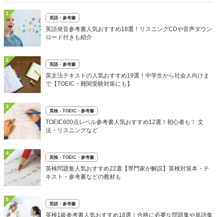
1
英語・参考書
英語発音参考書人気おすすめ18選！リスニングCDや音声ダウン
ロード付きも紹介
2
英語・参考書
英文法テキストの人気おすすめ19選！中学生から社会人向けま
で【TOEIC・難関受験対策にも】
3
英検・TOEIC・参考書
TOEIC600点レベル参考書人気おすすめ12選！初心者も！ 文
法・リスニングなど
4
英検・TOEIC・参考書
英検問題集人気おすすめ22選【専門家が解説】英検対策本・テ
キスト・参考書などの教材も
5
英語・参考書
英検1級参考書人気おすすめ18選！合格に必要な問題集や単語集