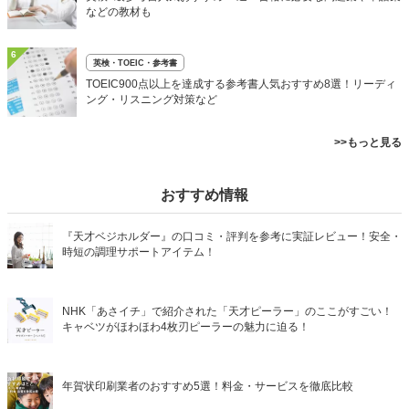
などの教材も
6
英検・TOEIC・参考書
TOEIC900点以上を達成する参考書人気おすすめ8選！リーディ
ング・リスニング対策など
>>もっと見る
おすすめ情報
『天才ベジホルダー』の口コミ・評判を参考に実証レビュー！安全・
時短の調理サポートアイテム！
NHK「あさイチ」で紹介された「天才ピーラー」のここがすごい！
キャベツがほわほわ4枚刃ピーラーの魅力に迫る！
年賀状印刷業者のおすすめ5選！料金・サービスを徹底比較