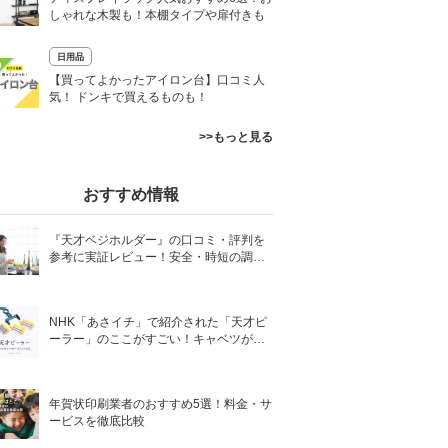
しゃれな木製も！本棚タイプや扉付きも
日用品
0
【買ってよかったアイロン台】口コミ人
気！ ドンキで買えるものも！
>>もっと見る
おすすめ情報
『天才ベジホルダー』の口コミ・評判を
参考に実証レビュー！安全・時短の調理
サポートアイテム！
NHK「あさイチ」で紹介された「天才ピ
ーラー」のここがすごい！キャベツがほ
わほわ4枚刃ピーラーの魅力に迫る！
年賀状印刷業者のおすすめ5選！料金・サ
ービスを徹底比較