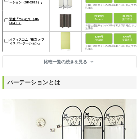
ーション（SK-2828）』
※各社通販サイトの 2024年11月06日時点 での税
込価格
20,980円
34,980円
弘益『ついたて（JP-
Amazon
楽天市場
LB4）』
※各社通販サイトの 2024年11月06日時点 での税
込価格
6,480円
6,480円
オフィスコム『衝立 オフ
Amazon
楽天市場
ィス パーテーション』
※各社通販サイトの 2024年11月06日時点 での税
込価格
比較一覧の続きを見る
パーテーションとは