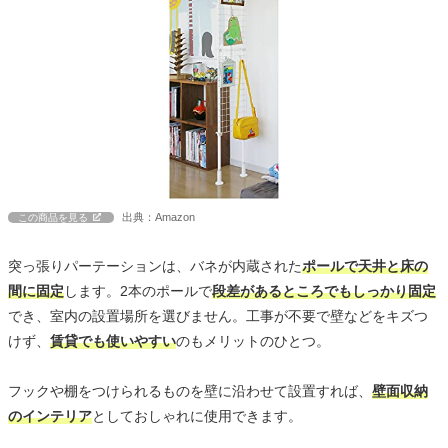
出典：Amazon
この商品を見る
突っ張りパーテーションは、バネが内蔵された
ポールで天井と床の
間に固定
します。2本のポールで
段差があるところでもしっかり固定
でき、室内の設置場所を選びません。工事が不要で壁などをキズつ
けず、
賃貸でも使いやすい
のもメリットのひとつ。
フックや棚をつけられるものを壁に沿わせて設置すれば、
壁面収納
のインテリア
としておしゃれに使用できます。