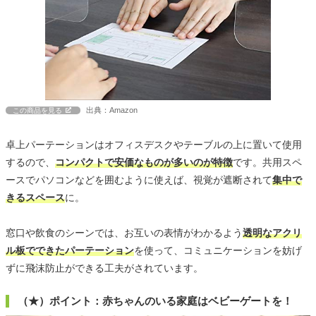
出典：Amazon
この商品を見る
卓上パーテーションはオフィスデスクやテーブルの上に置いて使用
するので、
コンパクトで安価なものが多いのが特徴
です。共用スペ
ースでパソコンなどを囲むように使えば、視覚が遮断されて
集中で
きるスペース
に。
窓口や飲食のシーンでは、お互いの表情がわかるよう
透明なアクリ
ル板でできたパーテーション
を使って、コミュニケーションを妨げ
ずに飛沫防止ができる工夫がされています。
（★）ポイント：赤ちゃんのいる家庭はベビーゲートを！