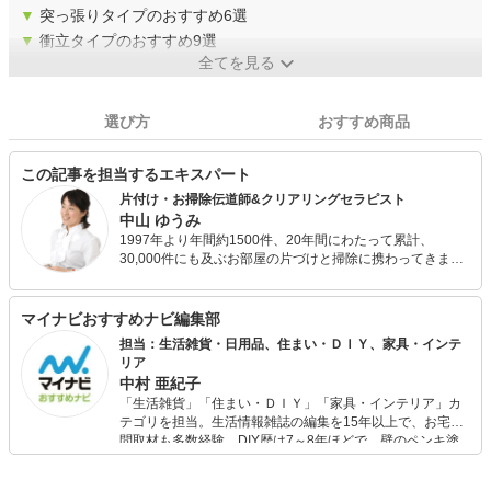
▼
突っ張りタイプのおすすめ6選
▼
衝立タイプのおすすめ9選
全てを見る
選び方
おすすめ商品
この記事を担当するエキスパート
片付け・お掃除伝道師&クリアリングセラピスト
中山 ゆうみ
1997年より年間約1500件、20年間にわたって累計、
30,000件にも及ぶお部屋の片づけと掃除に携わってきまし
た。 「片付けられない」悩みに寄り添う「片付けサポー
ト」にたくさんのご依頼をいただいています。 『勝間式汚
部屋脱出プログラム』の書籍にも紹介されました。
マイナビおすすめナビ編集部
担当：生活雑貨・日用品、住まい・ＤＩＹ、家具・インテ
リア
中村 亜紀子
「生活雑貨」「住まい・ＤＩＹ」「家具・インテリア」カ
テゴリを担当。生活情報雑誌の編集を15年以上で、お宅訪
問取材も多数経験。DIY歴は7～8年ほどで、壁のペンキ塗
りや壁紙チェンジなどもチャレンジ済み。初心者でもモノ
選びがしやすい記事をお届けします！