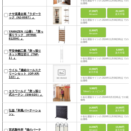
※各社通販サイトの 2024年11月06日時点 での税
込価格
27,290円
25,162円
ナサ流通企画『ラダーラ
Amazon
楽天市場
ック（NJ-0087）』
※各社通販サイトの 2024年11月06日時点 での税
込価格
12,800円
YAMAZEN（山善）『突っ
Amazon
張りラック （RTRW-
8120H）』
※各社通販サイトの 2024年11月06日時点 での税
込価格
4,785円
5,599円
平安伸銅工業『突っ張り
Amazon
楽天市場
ネット間仕切り（TNP-
1）』
※各社通販サイトの 2024年11月06日時点 での税
込価格
13,990円
ウイル『連結ロールスク
楽天市場
リーンセット（OP-XR-
122）』
※各社通販サイトの 2024年11月06日時点 での税
込価格
9,980円
エスワールド『突っ張り
Yahoo!ショッピング
式カーテン（SW-020）』
※各社通販サイトの 2024年9月2日時点 での税込
価格
14,800円
24,500円
弘益『和風パーテーショ
Amazon
楽天市場
ン』
※各社通販サイトの 2024年11月06日時点 での税
込価格
14,036円
13,200円
宮武製作所『猫のパーテ
Amazon
楽天市場