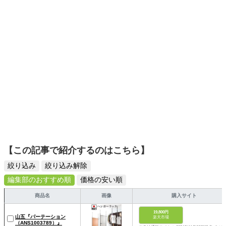
【この記事で紹介するのはこちら】
絞り込み
絞り込み解除
編集部のおすすめ順
価格の安い順
商品名
画像
購入サイト
19,800円
山五『パーテーション
楽天市場
（ANS1003789）』