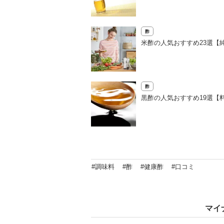
酢
米酢の人気おすすめ23選【
酢
黒酢の人気おすすめ19選【
#調味料
#酢
#健康酢
#口コミ
マイ