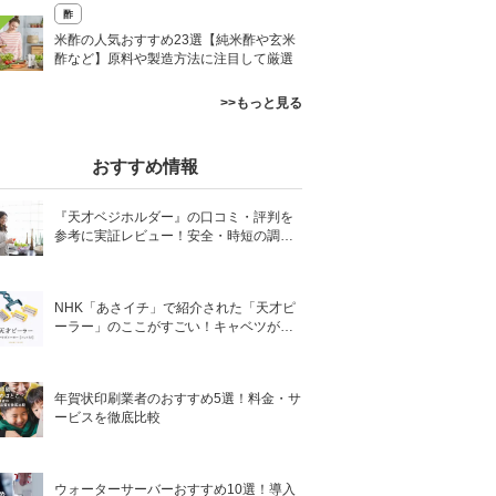
酢
米酢の人気おすすめ23選【純米酢や玄米
酢など】原料や製造方法に注目して厳選
>>もっと見る
おすすめ情報
『天才ベジホルダー』の口コミ・評判を
参考に実証レビュー！安全・時短の調理
サポートアイテム！
NHK「あさイチ」で紹介された「天才ピ
ーラー」のここがすごい！キャベツがほ
わほわ4枚刃ピーラーの魅力に迫る！
年賀状印刷業者のおすすめ5選！料金・サ
ービスを徹底比較
ウォーターサーバーおすすめ10選！導入