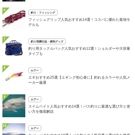
6
釣り・フィッシング
フィッシュグリップ人気おすすめ14選！コスパに優れた最強モ
デルも
7
釣り用携行品・便利グッズ
釣り用タックルバッグ人気おすすめ12選！ショルダーや大容量
タイプも
8
ルアー
エギおすすめ25選【エギング初心者に】釣れるカラーや人気メ
ーカー厳選
9
ルアー
スイムベイト人気おすすめ14選！バス釣りに最適な選び方と使
い方を徹底解説
10
ルアー