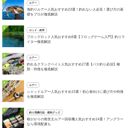
1
ルアー
海釣りルアー人気おすすめ23選！釣れない人必見！選び方の基
礎をプロが徹底解説
2
ロッド・釣竿
フロッグロッド人気おすすめ8選【フロッグゲーム入門】釣りラ
イター徹底解説
3
ルアー
釣れるクランクベイト人気おすすめ27選【バス釣り必須】種
類・特徴を徹底解説
4
ルアー
シャッドルアー人気おすすめ15選！初心者向けに選び方や特徴
を徹底解説
5
釣り用携行品・便利グッズ
根がかりの救世主ルアー回収機人気おすすめ14選！アングラー
なら環境配慮も