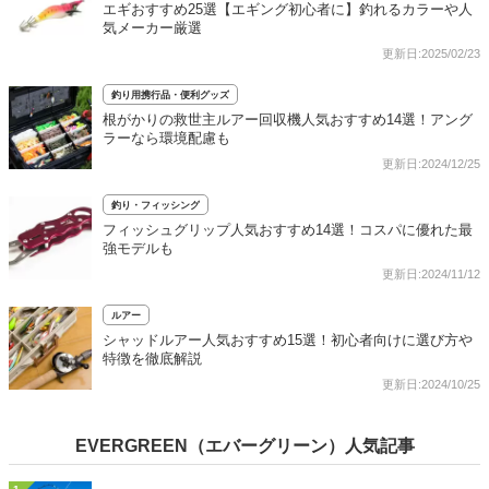
エギおすすめ25選【エギング初心者に】釣れるカラーや人
気メーカー厳選
更新日:2025/02/23
釣り用携行品・便利グッズ
根がかりの救世主ルアー回収機人気おすすめ14選！アング
ラーなら環境配慮も
更新日:2024/12/25
釣り・フィッシング
フィッシュグリップ人気おすすめ14選！コスパに優れた最
強モデルも
更新日:2024/11/12
ルアー
シャッドルアー人気おすすめ15選！初心者向けに選び方や
特徴を徹底解説
更新日:2024/10/25
EVERGREEN（エバーグリーン）人気記事