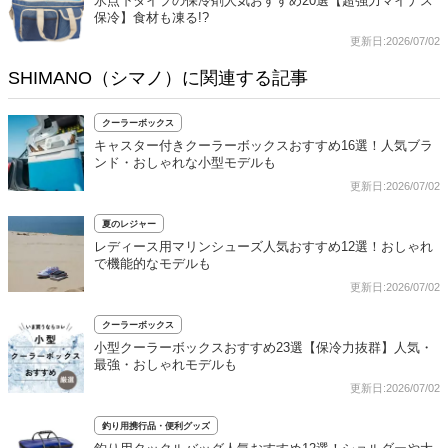
氷点下タイプの保冷剤人気おすすめ20選【超強力マイナス
保冷】食材も凍る!?
更新日:2026/07/02
SHIMANO（シマノ）に関連する記事
クーラーボックス
キャスター付きクーラーボックスおすすめ16選！人気ブラ
ンド・おしゃれな小型モデルも
更新日:2026/07/02
夏のレジャー
レディース用マリンシューズ人気おすすめ12選！おしゃれ
で機能的なモデルも
更新日:2026/07/02
クーラーボックス
小型クーラーボックスおすすめ23選【保冷力抜群】人気・
最強・おしゃれモデルも
更新日:2026/07/02
釣り用携行品・便利グッズ