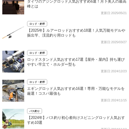
ダイワのアジングロッド人気おすすめ6選！月下美人の最高
峰とは
更新日:2025/05/21
ロッド・釣竿
【2025年】ルアーロッドおすすめ18選！人気万能モデルや
振出竿、渓流釣り用ロッドも
更新日:2025/03/27
ロッド・釣竿
ロッドスタンド人気おすすめ17選【屋外・屋内】持ち運び
やすい竿立て・ホルダー型も
更新日:2024/12/23
ロッド・釣竿
エギングロッド人気おすすめ16選！専用・万能なモデルを
厳選！コスパ最強も
更新日:2024/11/15
バス釣り
【2024年】バス釣り初心者向けスピニングロッド人気おす
すめ10選