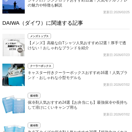
シマノのアジングロッドおすすめ12選！人気モデルソアレ
の魅力や特徴も解説
更新日:2026/02/25
DAIWA（ダイワ）に関連する記事
メンズトップス
【メンズ】高級な白Tシャツ人気おすすめ12選！厚手で透
けない！おしゃれなブランドを紹介
更新日:2026/07/23
クーラーボックス
キャスター付きクーラーボックスおすすめ16選！人気ブラ
ンド・おしゃれな小型モデルも
更新日:2026/07/02
保冷剤
保冷剤人気おすすめ24選【お弁当にも】最強保冷や長持ち
して溶けにくいキャンプ用も
更新日:2026/07/02
保冷剤