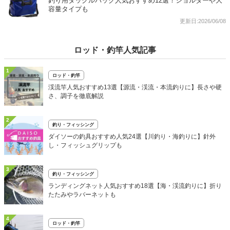
釣り用タックルバッグ人気おすすめ12選！ショルダーや大
容量タイプも
更新日:2026/06/08
ロッド・釣竿人気記事
1
ロッド・釣竿
渓流竿人気おすすめ13選【源流・渓流・本流釣りに】長さや硬
さ、調子を徹底解説
2
釣り・フィッシング
ダイソーの釣具おすすめ人気24選【川釣り・海釣りに】針外
し・フィッシュグリップも
3
釣り・フィッシング
ランディングネット人気おすすめ18選【海・渓流釣りに】折り
たたみやラバーネットも
4
ロッド・釣竿