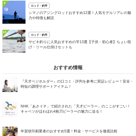
9
ロッド・釣竿
シマノのアジングロッドおすすめ12選！人気モデルソアレの魅
力や特徴も解説
10
ロッド・釣竿
サビキ釣りに人気おすすめの竿13選【子供・初心者】ちょい投
げ・リール仕掛けセットも
おすすめ情報
『天才ベジホルダー』の口コミ・評判を参考に実証レビュー！安全・
時短の調理サポートアイテム！
NHK「あさイチ」で紹介された「天才ピーラー」のここがすごい！
キャベツがほわほわ4枚刃ピーラーの魅力に迫る！
年賀状印刷業者のおすすめ5選！料金・サービスを徹底比較