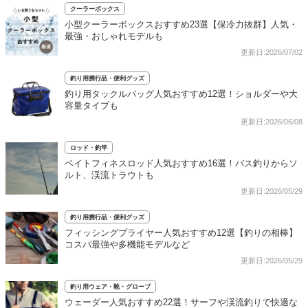
クーラーボックス
小型クーラーボックスおすすめ23選【保冷力抜群】人気・
最強・おしゃれモデルも
更新日:2026/07/02
釣り用携行品・便利グッズ
釣り用タックルバッグ人気おすすめ12選！ショルダーや大
容量タイプも
更新日:2026/06/08
ロッド・釣竿
ベイトフィネスロッド人気おすすめ16選！バス釣りからソ
ルト、渓流トラウトも
更新日:2026/05/29
釣り用携行品・便利グッズ
フィッシングプライヤー人気おすすめ12選【釣りの相棒】
コスパ最強や多機能モデルなど
更新日:2026/05/29
釣り用ウェア・靴・グローブ
ウェーダー人気おすすめ22選！サーフや渓流釣りで快適な