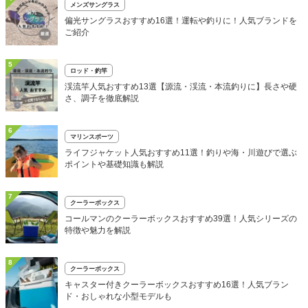
メンズサングラス
偏光サングラスおすすめ16選！運転や釣りに！人気ブランドを
ご紹介
5
ロッド・釣竿
渓流竿人気おすすめ13選【源流・渓流・本流釣りに】長さや硬
さ、調子を徹底解説
6
マリンスポーツ
ライフジャケット人気おすすめ11選！釣りや海・川遊びで選ぶ
ポイントや基礎知識も解説
7
クーラーボックス
コールマンのクーラーボックスおすすめ39選！人気シリーズの
特徴や魅力を解説
8
クーラーボックス
キャスター付きクーラーボックスおすすめ16選！人気ブラン
ド・おしゃれな小型モデルも