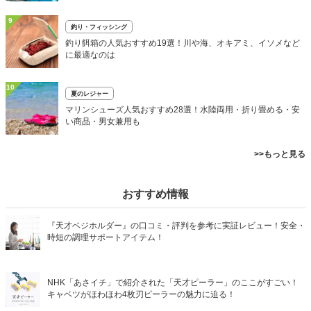
9
釣り・フィッシング
釣り餌箱の人気おすすめ19選！川や海、オキアミ、イソメなど
に最適なのは
10
夏のレジャー
マリンシューズ人気おすすめ28選！水陸両用・折り畳める・安
い商品・男女兼用も
>>もっと見る
おすすめ情報
『天才ベジホルダー』の口コミ・評判を参考に実証レビュー！安全・
時短の調理サポートアイテム！
NHK「あさイチ」で紹介された「天才ピーラー」のここがすごい！
キャベツがほわほわ4枚刃ピーラーの魅力に迫る！