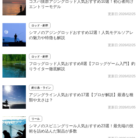
コスパ抜群アジングロッド人気おすすめ10選！初心者向け
エントリーモデル
更新日:2026/02/25
ロッド・釣竿
シマノのアジングロッドおすすめ12選！人気モデルソアレ
の魅力や特徴も解説
更新日:2026/02/25
ロッド・釣竿
フロッグロッド人気おすすめ8選【フロッグゲーム入門】釣
りライター徹底解説
更新日:2026/02/25
釣り糸・ライン
アジングライン人気おすすめ17選【プロが解説】最適な種
類や太さは？
更新日:2026/01/05
リール
シマノのスピニングリール人気おすすめ23選！最先端の技
術を詰め込んだ製品が多数