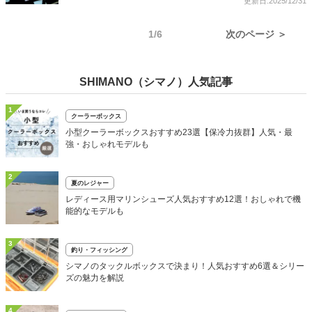
更新日:2025/12/31
1/6
次のページ ＞
SHIMANO（シマノ）人気記事
1
クーラーボックス
小型クーラーボックスおすすめ23選【保冷力抜群】人気・最
強・おしゃれモデルも
2
夏のレジャー
レディース用マリンシューズ人気おすすめ12選！おしゃれで機
能的なモデルも
3
釣り・フィッシング
シマノのタックルボックスで決まり！人気おすすめ6選＆シリー
ズの魅力を解説
4