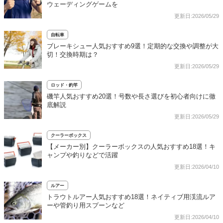
ウェーディングゲームを
更新日:2026/05/29
自転車
ブレーキシュー人気おすすめ9選！定期的な交換や調整が大
切！交換時期は？
更新日:2026/05/29
ロッド・釣竿
磯竿人気おすすめ20選！号数や長さ選びを初心者向けに徹
底解説
更新日:2026/05/29
クーラーボックス
【メーカー別】クーラーボックスの人気おすすめ18選！キ
ャンプや釣りなどで活躍
更新日:2026/04/10
ルアー
トラウトルアー人気おすすめ18選！ネイティブ用渓流ルア
ーや管釣り用スプーンなど
更新日:2026/04/10