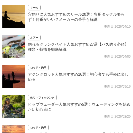
リール
穴釣りに人気おすすめのリール20選！専用タックル要ら
ず！何番がいい？メーカーの番手も解説
更新日:2026/04/10
ルアー
釣れるクランクベイト人気おすすめ27選【バス釣り必須】
種類・特徴を徹底解説
更新日:2026/04/03
ロッド・釣竿
アジングロッド人気おすすめ16選！初心者でも手軽に楽し
める
更新日:2026/03/18
釣り・フィッシング
ヒップウェーダー人気おすすめ5選！ウェーディングを始め
たい初心者に
更新日:2026/02/25
ロッド・釣竿