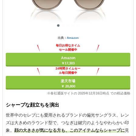
出典：
Amazon
毎日お得なタイム
セール開催中
Amazon
￥17,303
24時間タイムセー
ル毎日開催中
楽天市場
￥ 20,800
※各社通販サイトの 2025年12月16日時点 での税込価格
シャープな顔立ちを演出
世界中のセレブにも愛用されるブランドの偏光サングラス。レン
ズは大きめのラウンド型で、つなぎは鍵穴のようなやわらかい印
象。
顔の大きさが気になる方も、このアイテムならシャープに
見