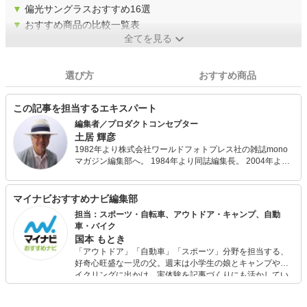
▼
偏光サングラスおすすめ16選
▼
おすすめ商品の比較一覧表
全てを見る
選び方
おすすめ商品
この記事を担当するエキスパート
編集者／プロダクトコンセプター
土居 輝彦
1982年より株式会社ワールドフォトプレス社の雑誌mono
マガジン編集部へ。 1984年より同誌編集長。 2004年より
同社編集局長。 2017年より同誌編集ディレクター。 その
間、数々の雑誌を創刊。 FM cocoloへの情報提供、執筆・
講演活動、大学講師、各自治体のアドバイザー、IDSデザイ
マイナビおすすめナビ編集部
ンコンペティション審査委員長などを現在兼任中。
担当：スポーツ・自転車、アウトドア・キャンプ、自動
車・バイク
国本 もとき
「アウトドア」「自動車」「スポーツ」分野を担当する、
好奇心旺盛な一児の父。週末は小学生の娘とキャンプやサ
イクリングに出かけ、実体験を記事づくりにも活かしてい
ます。読者の「知りたい」を分かりやすく届けることをモ
ットーに、信頼できるコンテンツ制作に努めています。