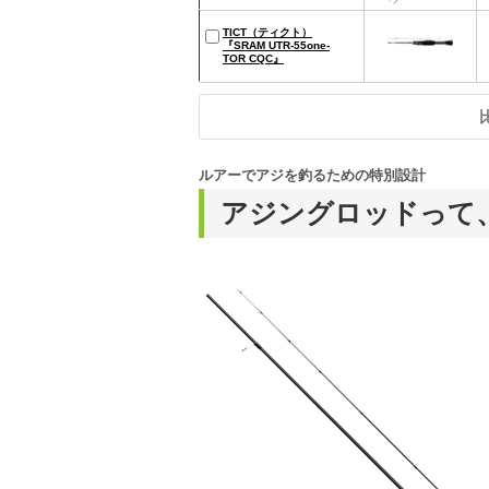
TICT（ティクト）
『SRAM UTR-55one-
TOR CQC』
ルアーでアジを釣るための特別設計
アジングロッドって