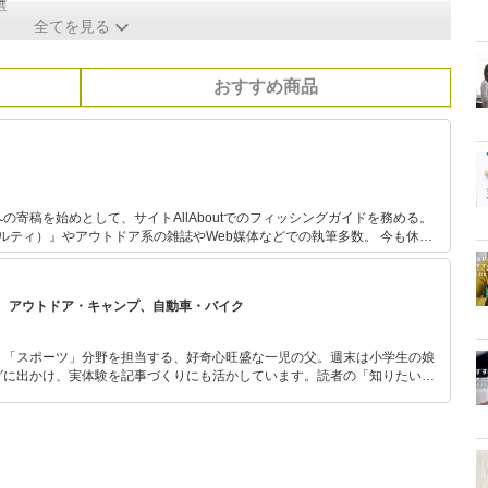
選
全てを見る
おすすめ商品
の寄稿を始めとして、サイトAllAboutでのフィッシングガイドを務める。
ソルティ）』やアウトドア系の雑誌やWeb媒体などでの執筆多数。 今も休日
わっている自然派で、あらゆるジャンルの釣りを体験し、季節に合わせて日
る。 キャンプ用品は、あえて払い下げのミリタリー系ギアで揃えるマニアな
、アウトドア・キャンプ、自動車・バイク
」「スポーツ」分野を担当する、好奇心旺盛な一児の父。週末は小学生の娘
グに出かけ、実体験を記事づくりにも活かしています。読者の「知りたい」
とをモットーに、信頼できるコンテンツ制作に努めています。