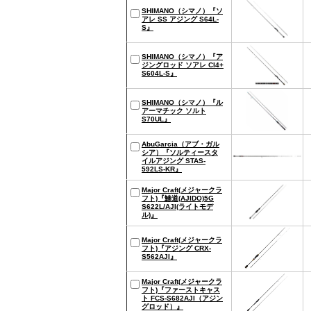
SHIMANO（シマノ）『ソ
アレ SS アジング S64L-
S』
SHIMANO（シマノ）『ア
ジングロッド ソアレ CI4+
S604L-S』
SHIMANO（シマノ）『ル
アーマチック ソルト
S70UL』
AbuGarcia（アブ・ガル
シア）『ソルティースタ
イルアジング STAS-
592LS-KR』
Major Craft(メジャークラ
フト)『鯵道(AJIDO)5G
S622L/AJI(ライトモデ
ル)』
Major Craft(メジャークラ
フト)『アジング CRX-
S562AJI』
Major Craft(メジャークラ
フト)『ファーストキャス
ト FCS-S682AJI（アジン
グロッド）』