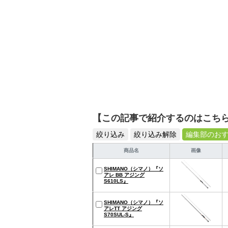
【この記事で紹介するのはこち
絞り込み
絞り込み解除
編集部のお
商品名
画像
SHIMANO（シマノ）『ソ
アレ BB アジング
S610LS』
SHIMANO（シマノ）『ソ
アレTT アジング
S70SUL-S』