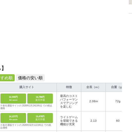
ら】
すすめ順
価格の安い順
購入サイト
特徴
全長（m）
自重（g）
最高のコスト
12,398円
16,786円
パフォーマン
Amazon
楽天市場
2.08m
72g
スでアジング
※各社通販サイトの 2026年2月24日時点 での税込
を楽しむ
価格
14,137円
16,478円
ライトゲーム
Amazon
楽天市場
を堪能できる
2.13
60
機能が充実
※各社通販サイトの 2026年02月11日時点 での税
込価格