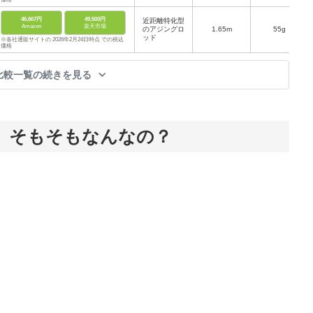
46,667円
49,500円
近距離特化型
Amazon
楽天市場
のアジングロ
1.65m
55g
ッド
※各社通販サイトの 2026年2月24日時点 での税込
価格
比較一覧の続きを見る
、そもそもなんなの？