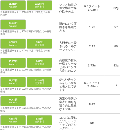
21,316円
22,253円
シマノ独自の
6.3フィート
Amazon
楽天市場
強化構造で操
62g
（1.93m）
作性を向上
※各社通販サイトの 2026年02月11日時点 での税
込価格
48,129円
掛けにいく面
Amazon
白さを堪能で
1.93
57
きる
※各社通販サイトの 2026年2月24日時点 での税込
価格
6,933円
8,063円
入門者にも愛
Amazon
楽天市場
される「ルア
2.13
80
ーマチック」
※各社通販サイトの 2026年02月11日時点 での税
込価格
高感度の贅沢
10,800円
9,443円
仕様！リール
Amazon
楽天市場
1.75m
83g
とのバランス
※各社通販サイトの 2026年2月24日時点 での税込
も良しのコス
価格
少ないチャン
22,200円
22,440円
スをしっかり
6.2フィート
Amazon
楽天市場
-g
とモノにでき
（1.88m）
※各社通販サイトの 2026年2月24日時点 での税込
ます
価格
漁港や堤防の
11,500円
常夜灯周りを
Amazon
5.6ft
-
狙うのに最適
※各社通販サイトの 2026年2月24日時点 での税込
なモデル
価格
コスパに優れ
6,693円
6,336円
たソリッドテ
Amazon
楽天市場
6ft
-
ィップのアジ
※各社通販サイトの 2026年2月24日時点 での税込
ングロッド
価格