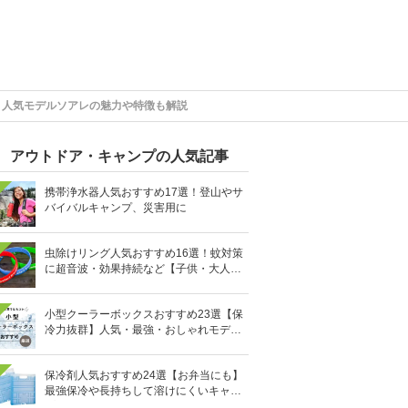
！人気モデルソアレの魅力や特徴も解説
アウトドア・キャンプの人気記事
携帯浄水器人気おすすめ17選！登山やサ
バイバルキャンプ、災害用に
虫除けリング人気おすすめ16選！蚊対策
に超音波・効果持続など【子供・大人用
も】
小型クーラーボックスおすすめ23選【保
冷力抜群】人気・最強・おしゃれモデル
も
保冷剤人気おすすめ24選【お弁当にも】
最強保冷や長持ちして溶けにくいキャン
プ用も