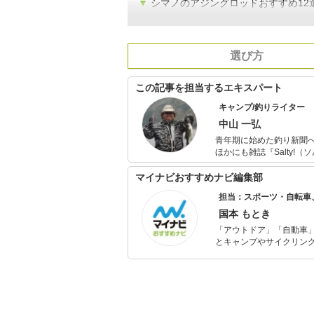
▼
シマノのアジングロッドおすすめ12
選び方
この記事を担当するエキスパート
キャンプ/釣りライター
中山 一弘
青年期に始めた釣り新聞へ
ほかにも雑誌『Salty!（
には必ず海山湖を駆けま
本中の旬な魚を追ってい
マイナビおすすめナビ編集部
一面も。
担当：スポーツ・自転車
国本 もとき
「アウトドア」「自動車
とキャンプやサイクリン
を分かりやすく届けるこ