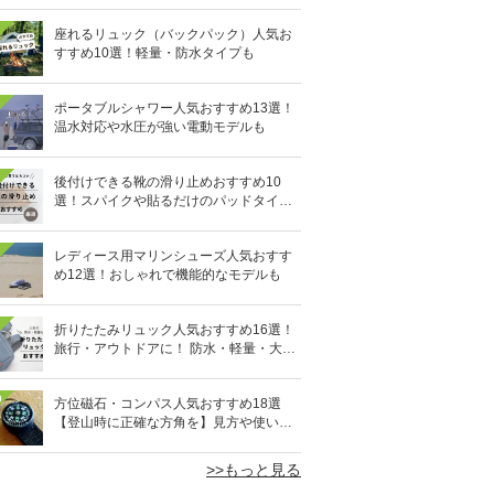
座れるリュック（バックパック）人気お
すすめ10選！軽量・防水タイプも
ポータブルシャワー人気おすすめ13選！
温水対応や水圧が強い電動モデルも
後付けできる靴の滑り止めおすすめ10
選！スパイクや貼るだけのパッドタイプ
も
レディース用マリンシューズ人気おすす
め12選！おしゃれで機能的なモデルも
折りたたみリュック人気おすすめ16選！
旅行・アウトドアに！ 防水・軽量・大容
量タイプも
0
方位磁石・コンパス人気おすすめ18選
【登山時に正確な方角を】見方や使い方
も
>>もっと見る