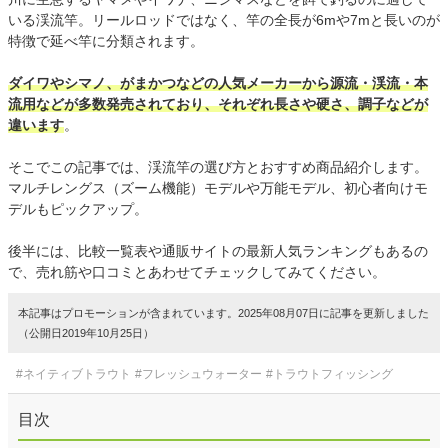
いる渓流竿。リールロッドではなく、竿の全長が6mや7mと長いのが
特徴で延べ竿に分類されます。
ダイワやシマノ、がまかつなどの人気メーカーから源流・渓流・本
流用などが多数発売されており、それぞれ長さや硬さ、調子などが
違います
。
そこでこの記事では、渓流竿の選び方とおすすめ商品紹介します。
マルチレングス（ズーム機能）モデルや万能モデル、初心者向けモ
デルもピックアップ。
後半には、比較一覧表や通販サイトの最新人気ランキングもあるの
で、売れ筋や口コミとあわせてチェックしてみてください。
本記事はプロモーションが含まれています。2025年08月07日に記事を更新しました
（公開日2019年10月25日）
#ネイティブトラウト
#フレッシュウォーター
#トラウトフィッシング
目次