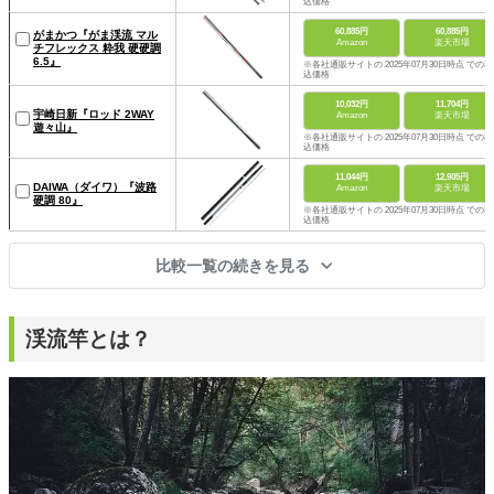
込価格
60,885円
60,885円
がまかつ『がま渓流 マル
Amazon
楽天市場
チフレックス 粋我 硬硬調
6.5』
※各社通販サイトの 2025年07月30日時点 での税
込価格
10,032円
11,704円
宇崎日新『ロッド 2WAY
Amazon
楽天市場
遊々山』
※各社通販サイトの 2025年07月30日時点 での税
込価格
11,044円
12,905円
DAIWA（ダイワ）『波路
Amazon
楽天市場
硬調 80』
※各社通販サイトの 2025年07月30日時点 での税
込価格
比較一覧の続きを見る
渓流竿とは？