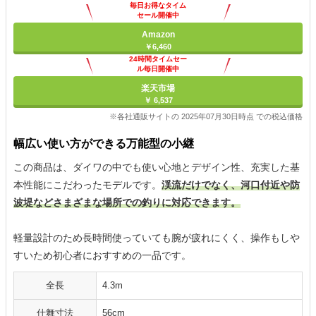
毎日お得なタイム
セール開催中
Amazon
￥6,460
24時間タイムセー
ル毎日開催中
楽天市場
￥ 6,537
※各社通販サイトの 2025年07月30日時点 での税込価格
幅広い使い方ができる万能型の小継
この商品は、ダイワの中でも使い心地とデザイン性、充実した基
本性能にこだわったモデルです。
渓流だけでなく、河口付近や防
波堤などさまざまな場所での釣りに対応できます。
軽量設計のため長時間使っていても腕が疲れにくく、操作もしや
すいため初心者におすすめの一品です。
全長
4.3m
仕舞寸法
56cm