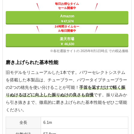
毎日お得なタイム
セール開催中
Amazon
￥47,574
24時間タイムセー
ル毎日開催中
楽天市場
￥ 46,630
※各社通販サイトの 2025年8月1日時点 での税込価格
磨き上げられた基本性能
旧モデルをリニューアルした1本です。パワーセレクトシステム
を搭載した本製品は、チューブラー、パワータイプチューブラー
の2つの穂先を使い分けることが可能！
手首を返すだけで軽く振
りぬけるほどに向上した振りぬけの良さも自慢
です。振り込みか
ら引き抜きまで、徹底的に磨き上げられた基本性能をぜひご堪能
ください。
全長
6.1m