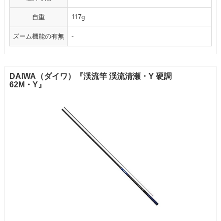
自重
117g
ズーム機能の有無
-
DAIWA（ダイワ）『渓流竿 渓流清瀬・Y 硬調
62M・Y』