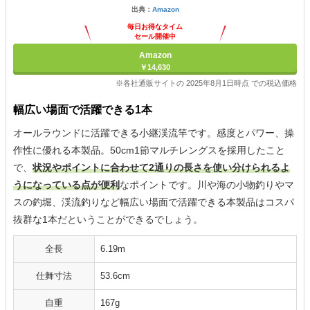
出典：
Amazon
毎日お得なタイム
セール開催中
Amazon
￥14,630
※各社通販サイトの 2025年8月1日時点 での税込価格
幅広い場面で活躍できる1本
オールラウンドに活躍できる小継渓流竿です。感度とパワー、操
作性に優れる本製品。50cm1節マルチレングスを採用したこと
で、
状況やポイントに合わせて2通りの長さを使い分けられるよ
うになっている点が便利
なポイントです。川や海の小物釣りやマ
スの釣堀、渓流釣りなど幅広い場面で活躍できる本製品はコスパ
抜群な1本だということができるでしょう。
全長
6.19m
仕舞寸法
53.6cm
自重
167g