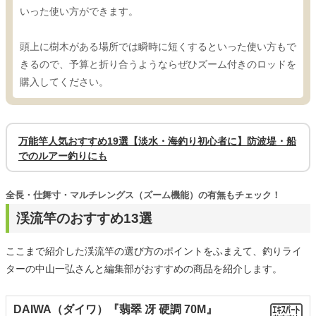
いった使い方ができます。
頭上に樹木がある場所では瞬時に短くするといった使い方もで
きるので、予算と折り合うようならぜひズーム付きのロッドを
購入してください。
万能竿人気おすすめ19選【淡水・海釣り初心者に】防波堤・船
でのルアー釣りにも
全長・仕舞寸・マルチレングス（ズーム機能）の有無もチェック！
渓流竿のおすすめ13選
ここまで紹介した渓流竿の選び方のポイントをふまえて、釣りライ
ターの中山一弘さんと編集部がおすすめの商品を紹介します。
DAIWA（ダイワ）『翡翠 冴 硬調 70M』