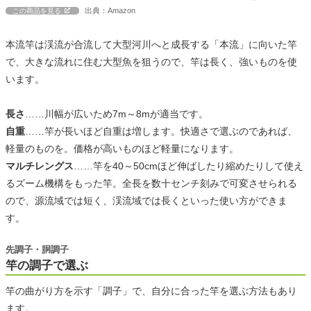
出典：Amazon
この商品を見る
本流竿は渓流が合流して大型河川へと成長する「本流」に向いた竿
で、大きな流れに住む大型魚を狙うので、竿は長く、強いものを使
います。
長さ
……川幅が広いため7m～8mが適当です。
自重
……竿が長いほど自重は増します。快適さで選ぶのであれば、
軽量のものを。価格が高いものほど軽量になります。
マルチレングス
……竿を40～50cmほど伸ばしたり縮めたりして使え
るズーム機構をもった竿。全長を数十センチ刻みで可変させられる
ので、源流域では短く、渓流域では長くといった使い方ができま
す。
先調子・胴調子
竿の調子で選ぶ
竿の曲がり方を示す「調子」で、自分に合った竿を選ぶ方法もあり
ます。