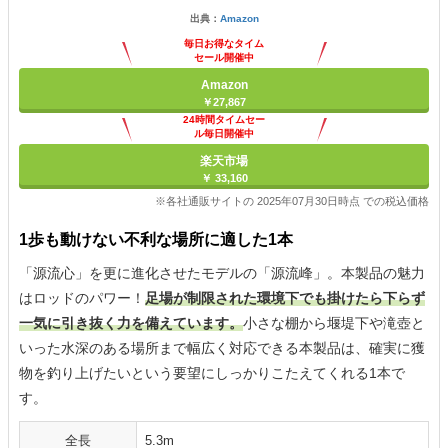
出典：
Amazon
毎日お得なタイム
セール開催中
Amazon
￥27,867
24時間タイムセー
ル毎日開催中
楽天市場
￥ 33,160
※各社通販サイトの 2025年07月30日時点 での税込価格
1歩も動けない不利な場所に適した1本
「源流心」を更に進化させたモデルの「源流峰」。本製品の魅力
はロッドのパワー！
足場が制限された環境下でも掛けたら下らず
一気に引き抜く力を備えています。
小さな棚から堰堤下や滝壺と
いった水深のある場所まで幅広く対応できる本製品は、確実に獲
物を釣り上げたいという要望にしっかりこたえてくれる1本で
す。
全長
5.3m