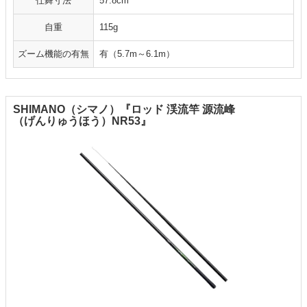
仕舞寸法
57.8cm
自重
115g
ズーム機能の有無
有（5.7m～6.1m）
SHIMANO（シマノ）『ロッド 渓流竿 源流峰
（げんりゅうほう）NR53』