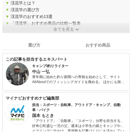
▼
渓流竿とは？
▼
渓流竿の選び方
▼
渓流竿のおすすめ13選
▼
「渓流竿」おすすめ商品の比較一覧表
全てを見る
選び方
おすすめ商品
この記事を担当するエキスパート
キャンプ/釣りライター
中山 一弘
青年期に始めた釣り新聞への寄稿を始めとして、サイト
AllAboutでのフィッシングガイドを務める。 ほかにも雑誌
『Salty!（ソルティ）』やアウトドア系の雑誌やWeb媒体な
どでの執筆多数。 今も休日には必ず海山湖を駆けまわって
いる自然派で、あらゆるジャンルの釣りを体験し、季節に
マイナビおすすめナビ編集部
合わせて日本中の旬な魚を追っている。 キャンプ用品は、
担当：スポーツ・自転車、アウトドア・キャンプ、自動
あえて払い下げのミリタリー系ギアで揃えるマニアな一面
車・バイク
も。
国本 もとき
「アウトドア」「自動車」「スポーツ」分野を担当する、
好奇心旺盛な一児の父。週末は小学生の娘とキャンプやサ
イクリングに出かけ、実体験を記事づくりにも活かしてい