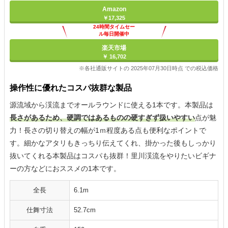
Amazon
￥17,325
24時間タイムセー
ル毎日開催中
楽天市場
￥ 16,702
※各社通販サイトの 2025年07月30日時点 での税込価格
操作性に優れたコスパ抜群な製品
源流域から渓流までオールラウンドに使える1本です。本製品は
長さがあるため、硬調ではあるものの硬すぎず扱いやすい
点が魅
力！長さの切り替えの幅が1ｍ程度ある点も便利なポイントで
す。細かなアタリもきっちり伝えてくれ、掛かった後もしっかり
抜いてくれる本製品はコスパも抜群！里川渓流をやりたいビギナ
ーの方などにおススメの1本です。
全長
6.1m
仕舞寸法
52.7cm