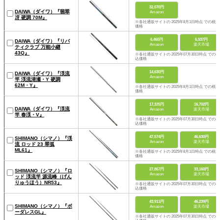
32,070円
DAIWA（ダイワ）『翡翠
Amazon
冴 硬調 70M』
※各社通販サイトの 2025年8月1日時点 での税込
価格
6,460円
6,537円
DAIWA（ダイワ）『リバ
Amazon
楽天市場
ティクラブ 万能小継
43Q』
※各社通販サイトの 2025年07月30日時点 での税
込価格
14,630円
DAIWA（ダイワ）『渓流
Amazon
竿 渓流清瀬・Y 硬調
62M・Y』
※各社通販サイトの 2025年8月1日時点 での税込
価格
17,325円
16,702円
DAIWA（ダイワ）『渓流
Amazon
楽天市場
竿 春渓・V』
※各社通販サイトの 2025年07月30日時点 での税
込価格
47,574円
46,630円
SHIMANO（シマノ）『渓
Amazon
楽天市場
流 ロッド 23 翠弧
ML61』
※各社通販サイトの 2025年8月1日時点 での税込
価格
27,867円
33,160円
SHIMANO（シマノ）『ロ
Amazon
楽天市場
ッド 渓流竿 源流峰（げん
りゅうほう）NR53』
※各社通販サイトの 2025年07月30日時点 での税
込価格
43,911円
46,239円
SHIMANO（シマノ）『ボ
Amazon
楽天市場
ーダレスGL』
※各社通販サイトの 2025年07月30日時点 での税