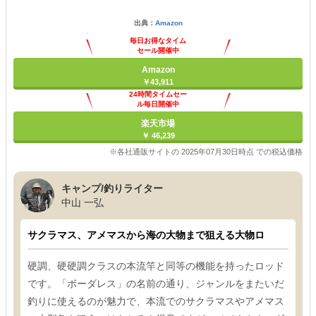
出典：
Amazon
毎日お得なタイム
セール開催中
Amazon
￥43,911
24時間タイムセー
ル毎日開催中
楽天市場
￥ 46,239
※各社通販サイトの 2025年07月30日時点 での税込価格
キャンプ/釣りライター
中山 一弘
サクラマス、アメマスから海の大物まで狙える大物ロ
硬調、硬硬調クラスの本流竿と同等の機能を持ったロッド
です。「ボーダレス」の名前の通り、ジャンルをまたいだ
釣りに使えるのが魅力で、本流でのサクラマスやアメマス