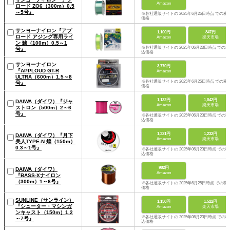
Amazon
ロード ZO6（300m）0.5
～5号』
※各社通販サイトの 2025年6月25日時点 での税
価格
サンヨーナイロン『アプ
1,100円
847円
ロード アジング専用ライ
Amazon
楽天市場
ン 鯵（100m）0.5～1
※各社通販サイトの 2025年06月23日時点 での税
号』
込価格
サンヨーナイロン
3,770円
『APPLOUD GT-R
Amazon
ULTRA（600m）1.5～8
※各社通販サイトの 2025年6月25日時点 での税
号』
価格
1,132円
1,042円
DAIWA（ダイワ）『ジャ
Amazon
楽天市場
ストロン（500m）2～6
号』
※各社通販サイトの 2025年06月23日時点 での税
込価格
1,321円
1,232円
DAIWA（ダイワ）『月下
Amazon
楽天市場
美人TYPE-N 煌（150m）
0.3～1号』
※各社通販サイトの 2025年06月23日時点 での税
込価格
982円
DAIWA（ダイワ）
Amazon
『BASS-Xナイロン
（300m）1～6号』
※各社通販サイトの 2025年6月25日時点 での税
価格
SUNLINE（サンライン）
1,150円
1,522円
『シューター・マシンガ
Amazon
楽天市場
ンキャスト（150m）1.2
※各社通販サイトの 2025年06月23日時点 での税
～7号』
込価格