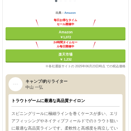
出典：
Amazon
毎日お得なタイム
セール開催中
Amazon
￥1,072
24時間タイムセー
ル毎日開催中
楽天市場
￥ 1,232
※各社通販サイトの 2025年06月23日時点 での税込価格
キャンプ/釣りライター
中山 一弘
トラウトゲームに最適な高品質ナイロン
スピニングリールに極細ラインを巻くケースが多い、エリ
アフィッシングやネイティブフィールドでのトラウト狙い
に最適な高品質ラインです。柔軟性と高感度を両立してい