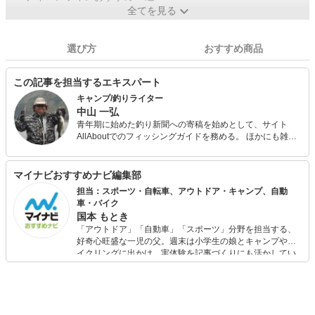
全てを見る
選び方
おすすめ商品
この記事を担当するエキスパート
キャンプ/釣りライター
中山 一弘
青年期に始めた釣り新聞への寄稿を始めとして、サイト
AllAboutでのフィッシングガイドを務める。 ほかにも雑誌
『Salty!（ソルティ）』やアウトドア系の雑誌やWeb媒体な
どでの執筆多数。 今も休日には必ず海山湖を駆けまわって
いる自然派で、あらゆるジャンルの釣りを体験し、季節に
マイナビおすすめナビ編集部
合わせて日本中の旬な魚を追っている。 キャンプ用品は、
担当：スポーツ・自転車、アウトドア・キャンプ、自動
あえて払い下げのミリタリー系ギアで揃えるマニアな一面
車・バイク
も。
国本 もとき
「アウトドア」「自動車」「スポーツ」分野を担当する、
好奇心旺盛な一児の父。週末は小学生の娘とキャンプやサ
イクリングに出かけ、実体験を記事づくりにも活かしてい
ます。読者の「知りたい」を分かりやすく届けることをモ
ットーに、信頼できるコンテンツ制作に努めています。