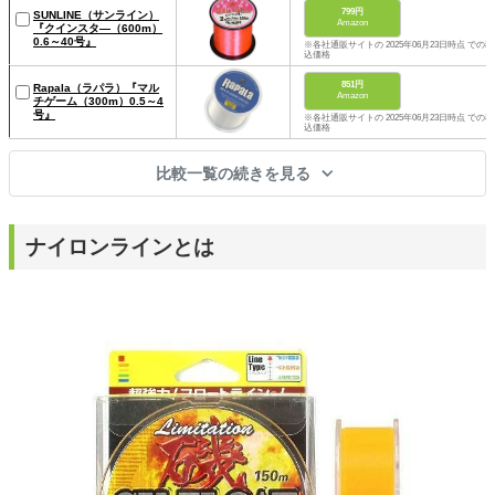
799円
SUNLINE（サンライン）
Amazon
『クインスタ―（600m）
0.6～40号』
※各社通販サイトの 2025年06月23日時点 での税
込価格
851円
Rapala（ラパラ）『マル
Amazon
チゲーム（300m）0.5～4
号』
※各社通販サイトの 2025年06月23日時点 での税
込価格
比較一覧の続きを見る
ナイロンラインとは