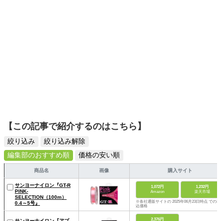
【この記事で紹介するのはこちら】
絞り込み
絞り込み解除
編集部のおすすめ順
価格の安い順
商品名
画像
購入サイト
サンヨーナイロン『GT-R
1,072円
1,232円
PINK-
Amazon
楽天市場
SELECTION（100m）
※各社通販サイトの 2025年06月23日時点 での税
0.4～5号』
込価格
2,376円
サンヨーナイロン『アプ