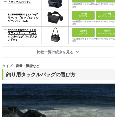
『タックルバッグ』
※各社通販サイトの 2026年6月5日時点 での税込
価格
12,513円
13,008円
EVERGREEN（エバーグ
楽天市場
Yahoo!ショッピング
リーン）『ヒップ&ショル
ダーバッグ HD2』
※各社通販サイトの 2026年6月5日時点 での税込
価格
CROSS FACTOR（クロ
7,278円
7,093円
スファクター）『EVAタ
楽天市場
Yahoo!ショッピング
ックルバッグ ロッドスタ
※各社通販サイトの 2026年6月5日時点 での税込
ンド付』
価格
比較一覧の続きを見る
タイプ・容量・機能など
釣り用タックルバッグの選び方