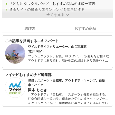
▼
「釣り用タックルバッグ」おすすめ商品の比較一覧表
▼
通販サイトの最新人気ランキングを参考にする
全てを見る
選び方
おすすめ商品
この記事を担当するエキスパート
ワイルドライフクリエーター、山岳写真家
荒井 裕介
ブッシュクラフト、狩猟、ULスタイル、沢登りなど様々な
アウトドアに取り組む。海外生活の経験もあり銃器やトイ
ガンにも造詣が深い。 アウトドア料理やビンテージアウト
ドアアイテムのレストア、道具作りにも造詣が深く自作ア
イテムのみでの山行も行う。 フェールラーベンのアンバサ
マイナビおすすめナビ編集部
ダーとしても活動している。
担当：スポーツ・自転車、アウトドア・キャンプ、自動
車・バイク
国本 もとき
「アウトドア」「自動車」「スポーツ」分野を担当する、
好奇心旺盛な一児の父。週末は小学生の娘とキャンプやサ
イクリングに出かけ、実体験を記事づくりにも活かしてい
ます。読者の「知りたい」を分かりやすく届けることをモ
ットーに、信頼できるコンテンツ制作に努めています。