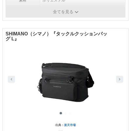
素材
ポリエステル
耐久性
-
全てを見る
SHIMANO（シマノ）『タックルクッションバッ
グ L』
出典：
楽天市場