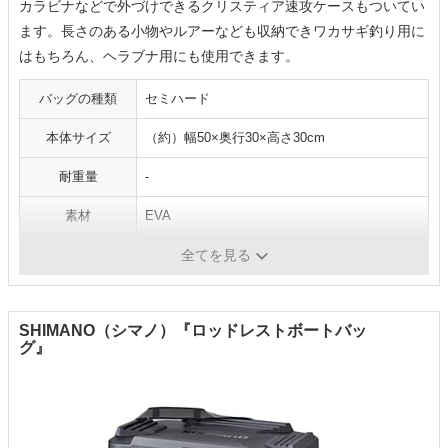
カラビナなどで外づけできるクリスティア速攻ケースもついてい
ます。長さのある小物やルアーなども収納できワカサギ釣り用に
はもちろん、ヘラブナ用にも使用できます。
バッグの種類
セミハード
本体サイズ
（約）幅50×奥行30×高さ30cm
耐重量
-
素材
EVA
耐久性
かぶせブタ
全てを見る
SHIMANO（シマノ）『ロッドレストボートバッ
グ』