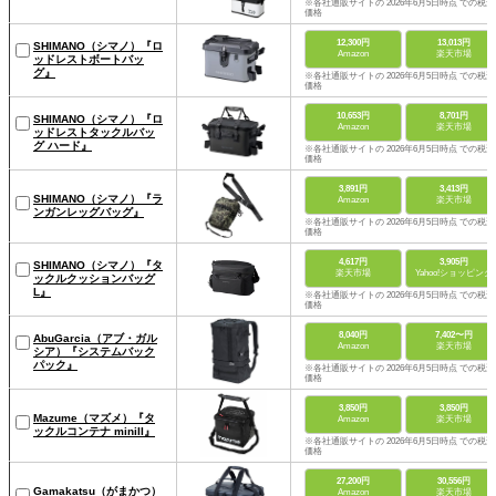
※各社通販サイトの 2026年6月5日時点 での税込
価格
12,300円
13,013円
SHIMANO（シマノ）『ロ
Amazon
楽天市場
ッドレストボートバッ
グ』
※各社通販サイトの 2026年6月5日時点 での税込
価格
10,653円
8,701円
SHIMANO（シマノ）『ロ
Amazon
楽天市場
ッドレストタックルバッ
グ ハード』
※各社通販サイトの 2026年6月5日時点 での税込
価格
3,891円
3,413円
SHIMANO（シマノ）『ラ
Amazon
楽天市場
ンガンレッグバッグ』
※各社通販サイトの 2026年6月5日時点 での税込
価格
4,617円
3,905円
SHIMANO（シマノ）『タ
楽天市場
Yahoo!ショッピング
ックルクッションバッグ
L』
※各社通販サイトの 2026年6月5日時点 での税込
価格
8,040円
7,402〜円
AbuGarcia（アブ・ガル
Amazon
楽天市場
シア）『システムバック
パック』
※各社通販サイトの 2026年6月5日時点 での税込
価格
3,850円
3,850円
Mazume（マズメ）『タ
Amazon
楽天市場
ックルコンテナ miniII』
※各社通販サイトの 2026年6月5日時点 での税込
価格
27,200円
30,556円
Gamakatsu（がまかつ）
Amazon
楽天市場