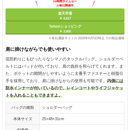
24時間タイムセー
ル毎日開催中
楽天市場
￥ 4,617
Yahoo!ショッピング
￥ 3,905
※各社通販サイトの 2026年6月5日時点 での税込価格
肩に掛けながらでも使いやすい
堤防釣りにもぴったりなシマノのタックルバッグ。ショルダーベ
ルトにはパッドが付いており、肩の負担を和らげてくれます。ま
た、ポケットの開閉がしやすいように太番手ファスナーと樹脂引
手を採用しており、肩に掛けながらの使用も可能です。
内側には
防水インナーが付いているので、レインコートやライフジャケッ
トを入れることもできますよ。
バッグの種類
ショルダーバッグ
本体サイズ
25×48×31cm