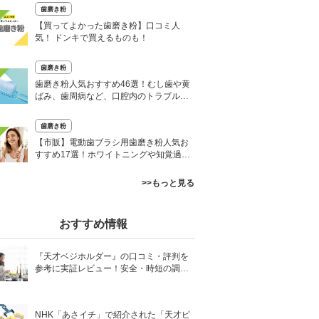
歯磨き粉
【買ってよかった歯磨き粉】口コミ人
気！ ドンキで買えるものも！
歯磨き粉
歯磨き粉人気おすすめ46選！むし歯や黄
ばみ、歯周病など、口腔内のトラブルを
防ぐ
歯磨き粉
【市販】電動歯ブラシ用歯磨き粉人気お
すすめ17選！ホワイトニングや知覚過敏
対策も
>>もっと見る
おすすめ情報
『天才ベジホルダー』の口コミ・評判を
参考に実証レビュー！安全・時短の調理
サポートアイテム！
NHK「あさイチ」で紹介された「天才ピ