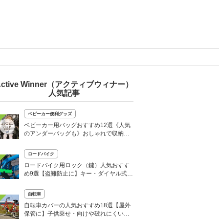
Active Winner（アクティブウィナー）
人気記事
ベビーカー便利グッズ
ベビーカー用バッグおすすめ12選《人気
のアンダーバッグも》おしゃれで収納力
も抜群！
ロードバイク
ロードバイク用ロック（鍵）人気おすす
め9選【盗難防止に】キー・ダイヤル式な
ど
自転車
自転車カバーの人気おすすめ18選【屋外
保管に】子供乗せ・向けや破れにくい商