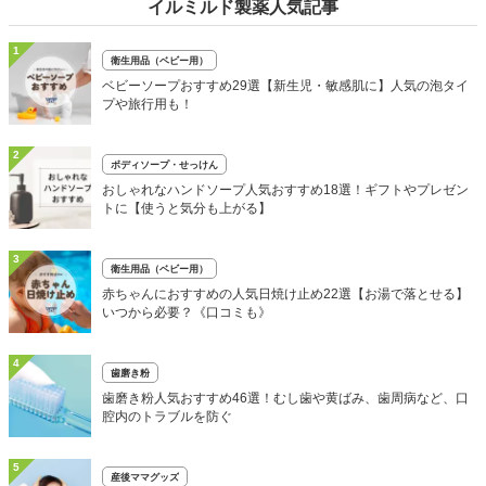
イルミルド製薬人気記事
1
衛生用品（ベビー用）
ベビーソープおすすめ29選【新生児・敏感肌に】人気の泡タイ
プや旅行用も！
2
ボディソープ・せっけん
おしゃれなハンドソープ人気おすすめ18選！ギフトやプレゼン
トに【使うと気分も上がる】
3
衛生用品（ベビー用）
赤ちゃんにおすすめの人気日焼け止め22選【お湯で落とせる】
いつから必要？《口コミも》
4
歯磨き粉
歯磨き粉人気おすすめ46選！むし歯や黄ばみ、歯周病など、口
腔内のトラブルを防ぐ
5
産後ママグッズ