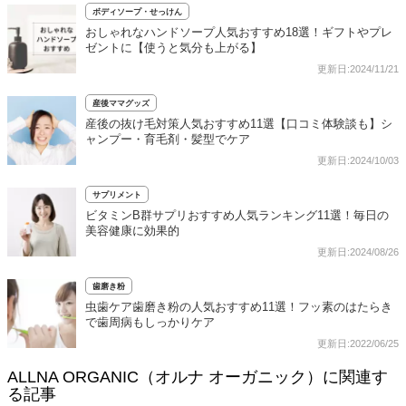
ボディソープ・せっけん
おしゃれなハンドソープ人気おすすめ18選！ギフトやプレ
ゼントに【使うと気分も上がる】
更新日:2024/11/21
産後ママグッズ
産後の抜け毛対策人気おすすめ11選【口コミ体験談も】シ
ャンプー・育毛剤・髪型でケア
更新日:2024/10/03
サプリメント
ビタミンB群サプリおすすめ人気ランキング11選！毎日の
美容健康に効果的
更新日:2024/08/26
歯磨き粉
虫歯ケア歯磨き粉の人気おすすめ11選！フッ素のはたらき
で歯周病もしっかりケア
更新日:2022/06/25
ALLNA ORGANIC（オルナ オーガニック）に関連す
る記事