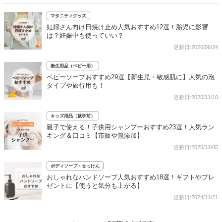
マタニティグッズ
妊婦さん向け日焼け止め人気おすすめ12選！胎児に影響
は？妊娠中も使っていい？
更新日:2026/06/24
衛生用品（ベビー用）
ベビーソープおすすめ29選【新生児・敏感肌に】人気の泡
タイプや旅行用も！
更新日:2025/11/10
キッズ用品（就学前）
親子で使える！子供用シャンプーおすすめ23選！人気ラン
キング＆口コミ【市販や無添加】
更新日:2025/11/05
ボディソープ・せっけん
おしゃれなハンドソープ人気おすすめ18選！ギフトやプレ
ゼントに【使うと気分も上がる】
更新日:2024/11/21