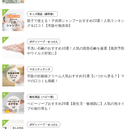
2
キッズ用品（就学前）
親子で使える！子供用シャンプーおすすめ23選！人気ランキン
グ＆口コミ【市販や無添加】
3
ボディソープ・せっけん
手洗い石鹸のおすすめ10選！人気の固形石鹸を厳選【風邪予防
やウイルス対策に】
4
マタニティグッズ
市販の妊娠線クリーム人気おすすめ31選【いつから塗る？】マ
マの口コミも掲載！
5
衛生用品（ベビー用）
ベビーソープおすすめ29選【新生児・敏感肌に】人気の泡タイ
プや旅行用も！
6
ボディソープ・せっけん