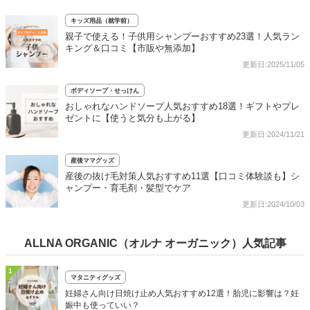
キッズ用品（就学前）
親子で使える！子供用シャンプーおすすめ23選！人気ラン
キング＆口コミ【市販や無添加】
更新日:2025/11/05
ボディソープ・せっけん
おしゃれなハンドソープ人気おすすめ18選！ギフトやプレ
ゼントに【使うと気分も上がる】
更新日:2024/11/21
産後ママグッズ
産後の抜け毛対策人気おすすめ11選【口コミ体験談も】シ
ャンプー・育毛剤・髪型でケア
更新日:2024/10/03
ALLNA ORGANIC（オルナ オーガニック）人気記事
1
マタニティグッズ
妊婦さん向け日焼け止め人気おすすめ12選！胎児に影響は？妊
娠中も使っていい？