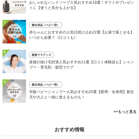
おしゃれなハンドソープ人気おすすめ18選！ギフトやプレゼン
トに【使うと気分も上がる】
7
衛生用品（ベビー用）
赤ちゃんにおすすめの人気日焼け止め22選【お湯で落とせる】
いつから必要？《口コミも》
8
産後ママグッズ
産後の抜け毛対策人気おすすめ11選【口コミ体験談も】シャン
プー・育毛剤・髪型でケア
9
衛生用品（ベビー用）
市販ベビーシャンプー人気おすすめ20選【髪用・全身用】新生
児や大人と一緒に使えるものも！
>>もっと見る
おすすめ情報